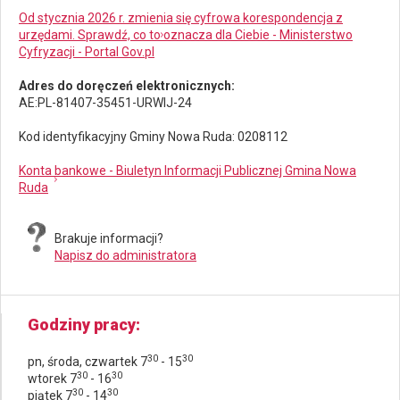
Od stycznia 2026 r. zmienia się cyfrowa korespondencja z
urzędami. Sprawdź, co to oznacza dla Ciebie - Ministerstwo
Cyfryzacji - Portal Gov.pl
Adres do doręczeń elektronicznych:
AE:PL-81407-35451-URWIJ-24
Kod identyfikacyjny Gminy Nowa Ruda: 0208112
Konta bankowe - Biuletyn Informacji Publicznej Gmina Nowa
Ruda
Brakuje informacji?
Napisz do administratora
Godziny pracy
30
30
pn, środa, czwartek 7
- 15
30
30
wtorek 7
- 16
30
30
piątek 7
- 14