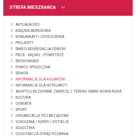
MENU
STREFA MIESZKAŃCA
AKTUALNOŚCI
KSIĄŻKA ADRESOWA
KOMUNIKATY I OSTRZEŻENIA
PROJEKTY
ŚMIECI-SEGREGACJA-ODBIÓR
PIECE - WĘGIEL - POWIETRZE
ŚRODOWISKO
POMOC SPOŁECZNA
SENIOR
INFORMACJE DLA ROLNIKÓW
INFORMACJE DLA HOTELARZY
ADOPTUJ BEZDOMNE ZWIERZĘ Z TERENU GMINY NOWA RUDA
KULTURA
OŚWIATA
SPORT
ORGANIZACJE POZARZĄDOWE
SZKOLENIA / KURSY / DOTACJE
SOŁECTWA
OCHOTNICZA STRAŻ POŻARNA