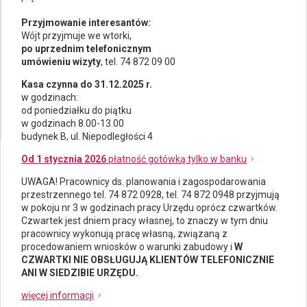
Przyjmowanie interesantów:
Wójt przyjmuje we wtorki,
po uprzednim telefonicznym
umówieniu wizyty
, tel. 74 872 09 00
Kasa czynna do 31.12.2025 r.
w godzinach:
od poniedziałku do piątku
w godzinach 8.00-13.00
budynek B, ul. Niepodległości 4
Od 1 stycznia 2026
płatność gotówką tylko w banku
UWAGA! Pracownicy ds.
planowania i zagospodarowania
przestrzennego
tel. 74 872 0928, tel. 74 872 0948 przyjmują
w pokoju nr 3 w godzinach pracy Urzędu oprócz czwartków.
Czwartek jest dniem pracy własnej, to znaczy w tym dniu
pracownicy wykonują pracę własną, związaną z
procedowaniem wniosków o warunki zabudowy i
W
CZWARTKI NIE OBSŁUGUJĄ KLIENTÓW TELEFONICZNIE
ANI W SIEDZIBIE URZĘDU.
więcej informacji