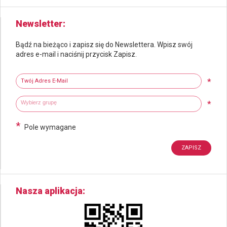
Newsletter
Bądź na bieżąco i zapisz się do Newslettera. Wpisz swój
adres e-mail i naciśnij przycisk Zapisz.
Newsletter
Twój adres e-mail
*
Wybierz grupy tematyczne
Wpisz wyszukiwaną fraze
*
*
Pole wymagane
Nasza aplikacja