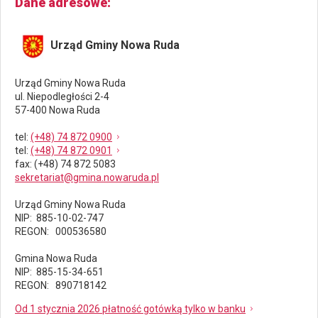
Dane adresowe
Urząd Gminy Nowa Ruda
Urząd Gminy Nowa Ruda
ul. Niepodległości 2-4
57-400 Nowa Ruda
tel
:
(+48) 74 872 0900
tel
:
(+48) 74 872 0901
fax
: (+48) 74 872 5083
sekretariat@gmina.nowaruda.pl
Urząd Gminy Nowa Ruda
NIP: 885-10-02-747
REGON: 000536580
Gmina Nowa Ruda
NIP: 885-15-34-651
REGON: 890718142
Od 1 stycznia 2026 płatność gotówką tylko w banku