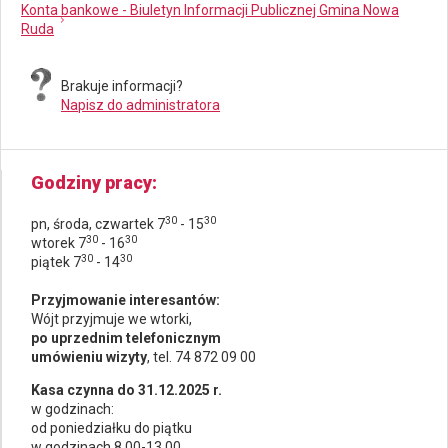
Konta bankowe - Biuletyn Informacji Publicznej Gmina Nowa
Ruda
Brakuje informacji?
Napisz do administratora
Godziny pracy
30
30
pn, środa, czwartek 7
- 15
30
30
wtorek 7
- 16
30
30
piątek 7
- 14
Przyjmowanie interesantów:
Wójt przyjmuje we wtorki,
po uprzednim telefonicznym
umówieniu wizyty
, tel. 74 872 09 00
Kasa czynna do 31.12.2025 r.
w godzinach:
od poniedziałku do piątku
w godzinach 8.00-13.00