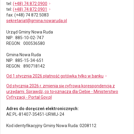
tel
:
(+48) 74 872 0900
tel
:
(+48) 74 872 0901
fax
: (+48) 74 872 5083
sekretariat@gmina.nowaruda.pl
Urząd Gminy Nowa Ruda
NIP: 885-10-02-747
REGON: 000536580
Gmina Nowa Ruda
NIP: 885-15-34-651
REGON: 890718142
Od 1 stycznia 2026 płatność gotówką tylko w banku
Od stycznia 2026 r. zmienia się cyfrowa korespondencja z
urzędami. Sprawdź, co to oznacza dla Ciebie - Ministerstwo
Cyfryzacji - Portal Gov.pl
Adres do doręczeń elektronicznych:
AE:PL-81407-35451-URWIJ-24
Kod identyfikacyjny Gminy Nowa Ruda: 0208112