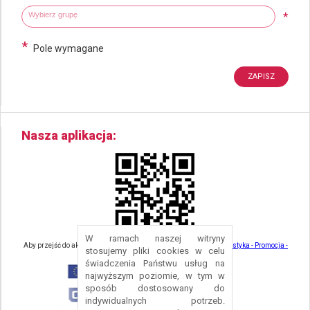
Wybierz grupy tematyczne
Wpisz wyszukiwaną fraze
*
*
Pole wymagane
Nasza aplikacja
W ramach naszej witryny
Aby przejść do aktualności związanych z turystyką - kliknij tu:
Turystyka - Promocja -
stosujemy pliki cookies w celu
Strefa Turysty - Gmina Nowa Ruda
świadczenia Państwu usług na
najwyższym poziomie, w tym w
sposób dostosowany do
indywidualnych potrzeb.