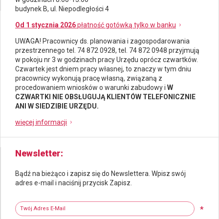
budynek B, ul. Niepodległości 4
Od 1 stycznia 2026
płatność gotówką tylko w banku
UWAGA! Pracownicy ds.
planowania i zagospodarowania
przestrzennego
tel. 74 872 0928, tel. 74 872 0948 przyjmują
w pokoju nr 3 w godzinach pracy Urzędu oprócz czwartków.
Czwartek jest dniem pracy własnej, to znaczy w tym dniu
pracownicy wykonują pracę własną, związaną z
procedowaniem wniosków o warunki zabudowy i
W
CZWARTKI NIE OBSŁUGUJĄ KLIENTÓW TELEFONICZNIE
ANI W SIEDZIBIE URZĘDU.
więcej informacji
Newsletter
Bądź na bieżąco i zapisz się do Newslettera. Wpisz swój
adres e-mail i naciśnij przycisk Zapisz.
Newsletter
Twój adres e-mail
*