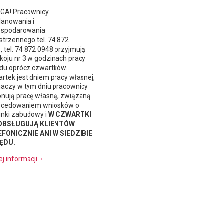
A! Pracownicy
lanowania i
spodarowania
strzennego
tel. 74 872
, tel. 74 872 0948 przyjmują
koju nr 3 w godzinach pracy
du oprócz czwartków.
rtek jest dniem pracy własnej,
naczy w tym dniu pracownicy
nują pracę własną, związaną
ocedowaniem wniosków o
nki zabudowy i
W CZWARTKI
 OBSŁUGUJĄ KLIENTÓW
FONICZNIE ANI W SIEDZIBIE
ĘDU.
ej informacji