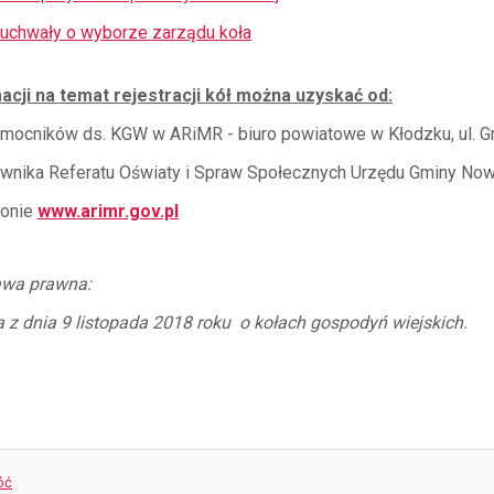
uchwały o wyborze zarządu koła
acji na temat rejestracji kół można uzyskać od:
omocników ds. KGW w ARiMR - biuro powiatowe w Kłodzku, ul. Gr
ownika Referatu Oświaty i Spraw Społecznych Urzędu Gminy Nowa 
ronie
www.arimr.gov.pl
awa prawna:
 z dnia 9 listopada 2018 roku o kołach gospodyń wiejskich.
óć