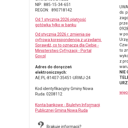
NIP: 885-15-34-651
UWAG
REGON: 890718142
ds.
p
zago
Od 1 stycznia 2026 płatność
prze
gotówką tylko w banku
0928
w po
Od stycznia 2026 r. zmienia się
Urzę
cyfrowa korespondencja z urzędami.
Czwa
Sprawdź, co to oznacza dla Ciebie -
to z
Ministerstwo Cyfryzacji - Portal
wyko
Gov.pl
z pr
waru
Adres do doręczeń
NIE
elektronicznych:
TELE
AE:PL-81407-35451-URWIJ-24
URZ
Kod identyfikacyjny Gminy Nowa
więc
Ruda: 0208112
Konta bankowe - Biuletyn Informacji
Publicznej Gmina Nowa Ruda
Brakuje informacji?