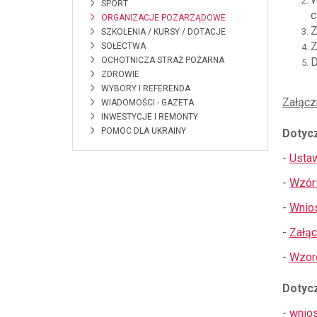
SPORT
c
ORGANIZACJE POZARZĄDOWE
Z
SZKOLENIA / KURSY / DOTACJE
Z
SOŁECTWA
OCHOTNICZA STRAŻ POŻARNA
D
ZDROWIE
WYBORY I REFERENDA
Załącz
WIADOMOŚCI - GAZETA
INWESTYCJE I REMONTY
POMOC DLA UKRAINY
Dotycz
-
Ustaw
-
Wzór 
-
Wnios
-
Załąc
-
Wzor
Dotyc
-
wnios