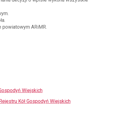
wym.
ła.
rze powiatowym ARiMR.
 Gospodyń Wiejskich
Rejestru Kół Gospodyń Wiejskich