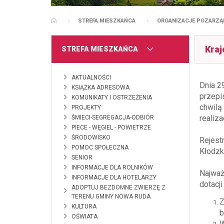
STREFA MIESZKAŃCA
ORGANIZACJE POZARZ
STRONA GŁÓWNA
Kraj
MENU
STREFA MIESZKAŃCA
AKTUALNOŚCI
Dnia 2
KSIĄŻKA ADRESOWA
przepi
KOMUNIKATY I OSTRZEŻENIA
chwilą
PROJEKTY
realiz
ŚMIECI-SEGREGACJA-ODBIÓR
PIECE - WĘGIEL - POWIETRZE
ŚRODOWISKO
Rejest
POMOC SPOŁECZNA
Kłodzku
SENIOR
INFORMACJE DLA ROLNIKÓW
Najważ
INFORMACJE DLA HOTELARZY
dotacji
ADOPTUJ BEZDOMNE ZWIERZĘ Z
TERENU GMINY NOWA RUDA
Z
KULTURA
b
OŚWIATA
W