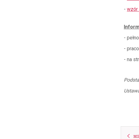
-
wzór 
Inform
- pełn
- prac
- na st
Podst
Ustawa
wr