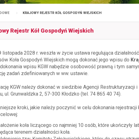
ĄDOWE
KRAJOWY REJESTR KÓŁ GOSPODYŃ WIEJSKICH
owy Rejestr Kół Gospodyń Wiejskich
9 listopada 2028 r. weszła w życie ustawa regulująca działalno
sów Koła Gospodyń Wiejskich mogą dokonać jego wpisu do
Kra
 dokonania wpisu KGW nabędzie osobowość prawną i tym samym 
ację zadań zdefiniowanych w ww. ustawie.
rację KGW należy dokonać w siedzibie Agencji Restrukturyzacji i
, ul. Grunwaldzka 2, 57-300 Kłodzko (tel. 74 865 40 74).
niejsze kroki, jakie należy poczynić w celu dokonania rejestracj
 celowej:
ałożenie koła liczącego co najmniej 10 osób, które ukończyły la
ędąca terenem działalności koła.
yłonienie tzw. Komitetu Założycielskiego, który do czasu otrz