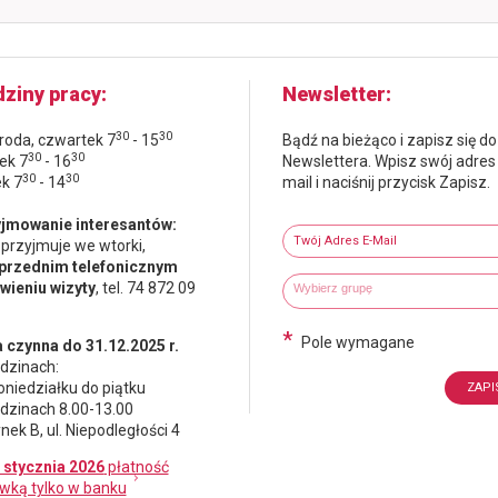
ziny pracy
Newsletter
30
30
środa, czwartek 7
- 15
Bądź na bieżąco i zapisz się do
30
30
ek 7
- 16
Newslettera. Wpisz swój adres
30
30
ek 7
- 14
mail i naciśnij przycisk Zapisz.
Newsletter
jmowanie interesantów:
Twój adres e-mail
 przyjmuje we wtorki,
przednim telefonicznym
Wybierz grupy tematyczne
Wpisz wyszukiwaną fraze
ieniu wizyty
, tel. 74 872 09
*
Pole wymagane
 czynna do 31.12.2025 r.
dzinach:
oniedziałku do piątku
dzinach 8.00-13.00
nek B, ul. Niepodległości 4
 stycznia 2026
płatność
wką tylko w banku