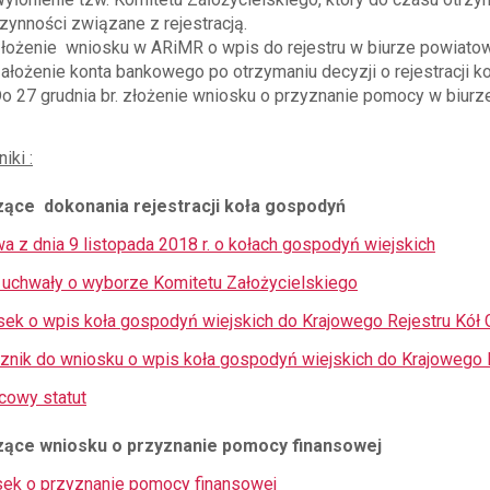
zynności związane z rejestracją.
łożenie wniosku w ARiMR o wpis do rejestru w biurze powiato
ałożenie konta bankowego po otrzymaniu decyzji o rejestracji ko
o 27 grudnia br. złożenie wniosku o przyznanie pomocy w biu
niki
:
ące dokonania rejestracji koła gospodyń
a z dnia 9 listopada 2018 r. o kołach gospodyń wiejskich
uchwały o wyborze Komitetu Założycielskiego
ek o wpis koła gospodyń wiejskich do Krajowego Rejestru Kół
znik do wniosku o wpis koła gospodyń wiejskich do Krajowego 
cowy statut
zące wniosku o przyznanie pomocy finansowej
ek o przyznanie pomocy finansowej