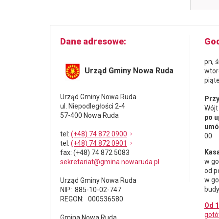
Dane adresowe
God
pn, 
Urząd Gminy Nowa Ruda
wtor
piąt
Urząd Gminy Nowa Ruda
Przy
ul. Niepodległości 2-4
Wójt
57-400 Nowa Ruda
po u
umów
tel
:
(+48) 74 872 0900
00
tel
:
(+48) 74 872 0901
Kasa
fax
: (+48) 74 872 5083
w go
sekretariat@gmina.nowaruda.pl
od p
w go
Urząd Gminy Nowa Ruda
budy
NIP: 885-10-02-747
REGON: 000536580
Od 1
gotó
Gmina Nowa Ruda