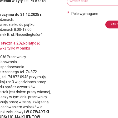
ieniu wizyty
, tel. 74 872 09
*
Pole wymagane
 czynna do 31.12.2025 r.
dzinach:
oniedziałku do piątku
dzinach 8.00-13.00
nek B, ul. Niepodległości 4
 stycznia 2026
płatność
wką tylko w banku
A! Pracownicy
lanowania i
spodarowania
strzennego
tel. 74 872
, tel. 74 872 0948 przyjmują
koju nr 3 w godzinach pracy
du oprócz czwartków.
rtek jest dniem pracy własnej,
naczy w tym dniu pracownicy
nują pracę własną, związaną
ocedowaniem wniosków o
nki zabudowy i
W CZWARTKI
 OBSŁUGUJĄ KLIENTÓW