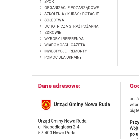
SPORT
ORGANIZACJE POZARZĄDOWE
SZKOLENIA / KURSY / DOTACJE
SOŁECTWA
OCHOTNICZA STRAŻ POŻARNA
ZDROWIE
WYBORY I REFERENDA
WIADOMOŚCI - GAZETA
INWESTYCJE I REMONTY
POMOC DLA UKRAINY
Dane adresowe
God
pn, 
Urząd Gminy Nowa Ruda
wtor
piąt
Urząd Gminy Nowa Ruda
Przy
ul. Niepodległości 2-4
Wójt
57-400 Nowa Ruda
po u