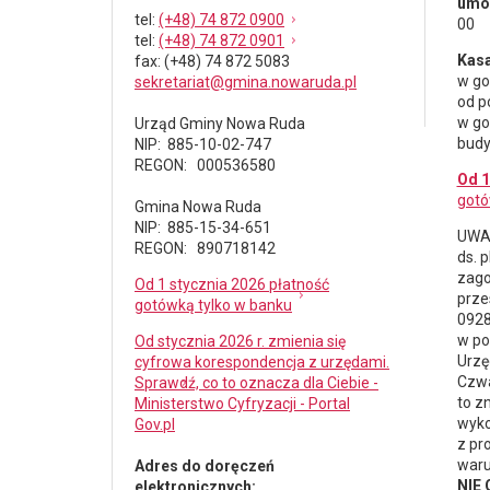
umów
tel
:
(+48) 74 872 0900
00
tel
:
(+48) 74 872 0901
Kasa
fax
: (+48) 74 872 5083
w go
sekretariat@gmina.nowaruda.pl
od p
w go
Urząd Gminy Nowa Ruda
budy
NIP: 885-10-02-747
REGON: 000536580
Od 1
gotó
Gmina Nowa Ruda
NIP: 885-15-34-651
UWAG
REGON: 890718142
ds.
p
zago
Od 1 stycznia 2026 płatność
prze
gotówką tylko w banku
0928
w po
Od stycznia 2026 r. zmienia się
Urzę
cyfrowa korespondencja z urzędami.
Czwa
Sprawdź, co to oznacza dla Ciebie -
to z
Ministerstwo Cyfryzacji - Portal
wyko
Gov.pl
z pr
waru
Adres do doręczeń
NIE
elektronicznych: