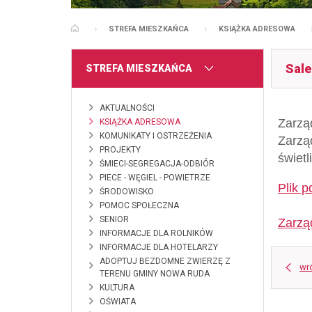
STREFA MIESZKAŃCA
KSIĄŻKA ADRESOWA
STRONA GŁÓWNA
Sale
MENU
STREFA MIESZKAŃCA
AKTUALNOŚCI
Zarzą
KSIĄŻKA ADRESOWA
KOMUNIKATY I OSTRZEŻENIA
Zarzą
PROJEKTY
świetl
ŚMIECI-SEGREGACJA-ODBIÓR
PIECE - WĘGIEL - POWIETRZE
Plik p
ŚRODOWISKO
POMOC SPOŁECZNA
SENIOR
Zarzą
INFORMACJE DLA ROLNIKÓW
INFORMACJE DLA HOTELARZY
ADOPTUJ BEZDOMNE ZWIERZĘ Z
wr
TERENU GMINY NOWA RUDA
KULTURA
OŚWIATA