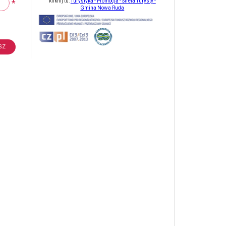
*
kliknij tu:
Turystyka - Promocja - Strefa Turysty -
Gmina Nowa Ruda