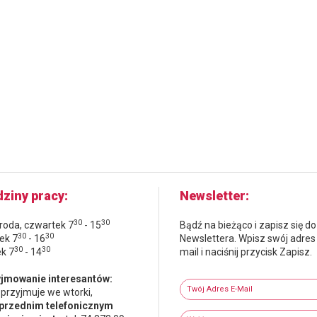
ziny pracy
Newsletter
30
30
środa, czwartek 7
- 15
Bądź na bieżąco i zapisz się do
30
30
ek 7
- 16
Newslettera. Wpisz swój adres
30
30
ek 7
- 14
mail i naciśnij przycisk Zapisz.
Newsletter
jmowanie interesantów:
Twój adres e-mail
 przyjmuje we wtorki,
przednim telefonicznym
Wybierz grupy tematyczne
Wpisz wyszukiwaną fraze