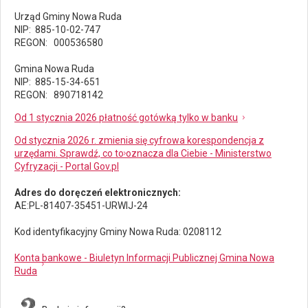
Urząd Gminy Nowa Ruda
NIP: 885-10-02-747
REGON: 000536580
Gmina Nowa Ruda
NIP: 885-15-34-651
REGON: 890718142
Od 1 stycznia 2026 płatność gotówką tylko w banku
Od stycznia 2026 r. zmienia się cyfrowa korespondencja z
urzędami. Sprawdź, co to oznacza dla Ciebie - Ministerstwo
Cyfryzacji - Portal Gov.pl
Adres do doręczeń elektronicznych:
AE:PL-81407-35451-URWIJ-24
Kod identyfikacyjny Gminy Nowa Ruda: 0208112
Konta bankowe - Biuletyn Informacji Publicznej Gmina Nowa
Ruda