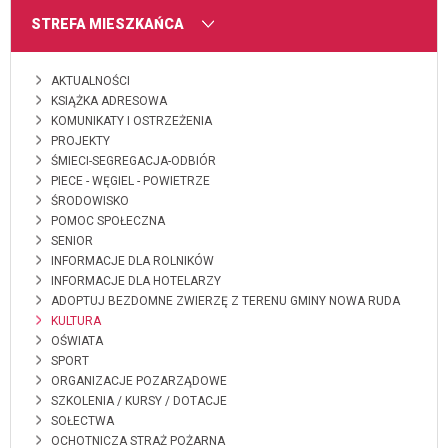
MENU
STREFA MIESZKAŃCA
AKTUALNOŚCI
KSIĄŻKA ADRESOWA
KOMUNIKATY I OSTRZEŻENIA
PROJEKTY
ŚMIECI-SEGREGACJA-ODBIÓR
PIECE - WĘGIEL - POWIETRZE
ŚRODOWISKO
POMOC SPOŁECZNA
SENIOR
INFORMACJE DLA ROLNIKÓW
INFORMACJE DLA HOTELARZY
ADOPTUJ BEZDOMNE ZWIERZĘ Z TERENU GMINY NOWA RUDA
KULTURA
OŚWIATA
SPORT
ORGANIZACJE POZARZĄDOWE
SZKOLENIA / KURSY / DOTACJE
SOŁECTWA
OCHOTNICZA STRAŻ POŻARNA