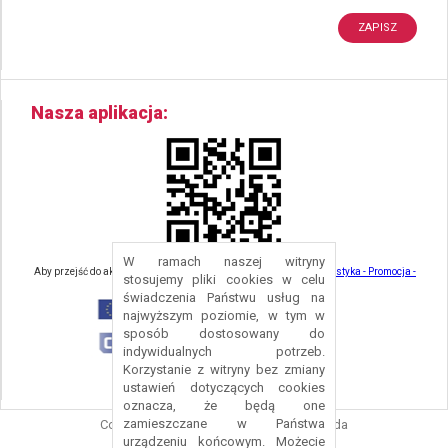
Nasza aplikacja
W ramach naszej witryny
Aby przejść do aktualności związanych z turystyką - kliknij tu:
Turystyka - Promocja -
stosujemy pliki cookies w celu
Strefa Turysty - Gmina Nowa Ruda
świadczenia Państwu usług na
najwyższym poziomie, w tym w
sposób dostosowany do
indywidualnych potrzeb.
Korzystanie z witryny bez zmiany
ustawień dotyczących cookies
oznacza, że będą one
zamieszczane w Państwa
Copyright © 2016 Urząd Gminy Nowa Ruda
urządzeniu końcowym. Możecie