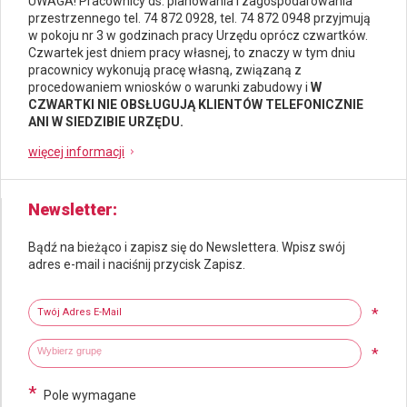
UWAGA! Pracownicy ds.
planowania i zagospodarowania
przestrzennego
tel. 74 872 0928, tel. 74 872 0948 przyjmują
w pokoju nr 3 w godzinach pracy Urzędu oprócz czwartków.
Czwartek jest dniem pracy własnej, to znaczy w tym dniu
pracownicy wykonują pracę własną, związaną z
procedowaniem wniosków o warunki zabudowy i
W
CZWARTKI NIE OBSŁUGUJĄ KLIENTÓW TELEFONICZNIE
ANI W SIEDZIBIE URZĘDU.
więcej informacji
Newsletter
Bądź na bieżąco i zapisz się do Newslettera. Wpisz swój
adres e-mail i naciśnij przycisk Zapisz.
Newsletter
Twój adres e-mail
*
Wybierz grupy tematyczne
Wpisz wyszukiwaną fraze
*
*
Pole wymagane