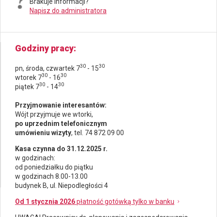
Brakuje informacji?
Napisz do administratora
Godziny pracy
30
30
pn, środa, czwartek 7
- 15
30
30
wtorek 7
- 16
30
30
piątek 7
- 14
Przyjmowanie interesantów:
Wójt przyjmuje we wtorki,
po uprzednim telefonicznym
umówieniu wizyty
, tel. 74 872 09 00
Kasa czynna do 31.12.2025 r.
w godzinach:
od poniedziałku do piątku
w godzinach 8.00-13.00
budynek B, ul. Niepodległości 4
Od 1 stycznia 2026
płatność gotówką tylko w banku