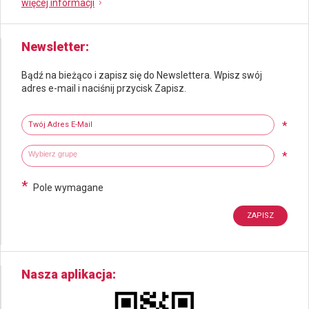
więcej informacji
Newsletter
Bądź na bieżąco i zapisz się do Newslettera. Wpisz swój
adres e-mail i naciśnij przycisk Zapisz.
Newsletter
Twój adres e-mail
*
Wybierz grupy tematyczne
Wpisz wyszukiwaną fraze
*
*
Pole wymagane
Nasza aplikacja