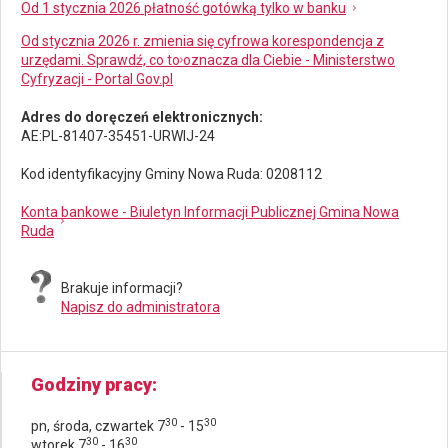
Od 1 stycznia 2026 płatność gotówką tylko w banku
Od stycznia 2026 r. zmienia się cyfrowa korespondencja z
urzędami. Sprawdź, co to oznacza dla Ciebie - Ministerstwo
Cyfryzacji - Portal Gov.pl
Adres do doręczeń elektronicznych:
AE:PL-81407-35451-URWIJ-24
Kod identyfikacyjny Gminy Nowa Ruda: 0208112
Konta bankowe - Biuletyn Informacji Publicznej Gmina Nowa
Ruda
Brakuje informacji?
Napisz do administratora
Godziny pracy
30
30
pn, środa, czwartek 7
- 15
30
30
wtorek 7
- 16