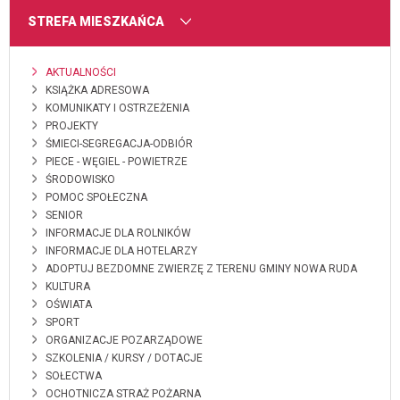
MENU
STREFA MIESZKAŃCA
AKTUALNOŚCI
KSIĄŻKA ADRESOWA
KOMUNIKATY I OSTRZEŻENIA
PROJEKTY
ŚMIECI-SEGREGACJA-ODBIÓR
PIECE - WĘGIEL - POWIETRZE
ŚRODOWISKO
POMOC SPOŁECZNA
SENIOR
INFORMACJE DLA ROLNIKÓW
INFORMACJE DLA HOTELARZY
ADOPTUJ BEZDOMNE ZWIERZĘ Z TERENU GMINY NOWA RUDA
KULTURA
OŚWIATA
SPORT
ORGANIZACJE POZARZĄDOWE
SZKOLENIA / KURSY / DOTACJE
SOŁECTWA
OCHOTNICZA STRAŻ POŻARNA