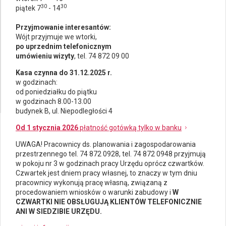
30
30
piątek 7
- 14
Przyjmowanie interesantów:
Wójt przyjmuje we wtorki,
po uprzednim telefonicznym
umówieniu wizyty
, tel. 74 872 09 00
Kasa czynna do 31.12.2025 r.
w godzinach:
od poniedziałku do piątku
w godzinach 8.00-13.00
budynek B, ul. Niepodległości 4
Od 1 stycznia 2026
płatność gotówką tylko w banku
UWAGA! Pracownicy ds.
planowania i zagospodarowania
przestrzennego
tel. 74 872 0928, tel. 74 872 0948 przyjmują
w pokoju nr 3 w godzinach pracy Urzędu oprócz czwartków.
Czwartek jest dniem pracy własnej, to znaczy w tym dniu
pracownicy wykonują pracę własną, związaną z
procedowaniem wniosków o warunki zabudowy i
W
CZWARTKI NIE OBSŁUGUJĄ KLIENTÓW TELEFONICZNIE
ANI W SIEDZIBIE URZĘDU.