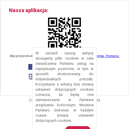
Nasza aplikacja
W ramach naszej witryny
Aby przejść do aktualności związanych z turystyką - kliknij tu:
Turystyka - Promocja -
stosujemy pliki cookies w celu
Strefa Turysty - Gmina Nowa Ruda
świadczenia Państwu usług na
najwyższym poziomie, w tym w
sposób dostosowany do
indywidualnych potrzeb.
Korzystanie z witryny bez zmiany
ustawień dotyczących cookies
oznacza, że będą one
zamieszczane w Państwa
Copyright © 2016 Urząd Gminy Nowa Ruda
urządzeniu końcowym. Możecie
Projekt i wykonanie:
Logonet Sp. z o.o.
Państwo dokonać w każdym
czasie zmiany ustawień
dotyczących cookies.