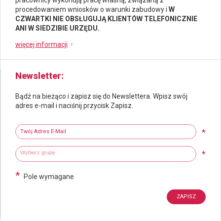
procedowaniem wniosków o warunki zabudowy i
W
CZWARTKI NIE OBSŁUGUJĄ KLIENTÓW TELEFONICZNIE
ANI W SIEDZIBIE URZĘDU.
więcej informacji
Newsletter
Bądź na bieżąco i zapisz się do Newslettera. Wpisz swój
adres e-mail i naciśnij przycisk Zapisz.
Newsletter
Twój adres e-mail
*
Wybierz grupy tematyczne
Wpisz wyszukiwaną fraze
*
*
Pole wymagane