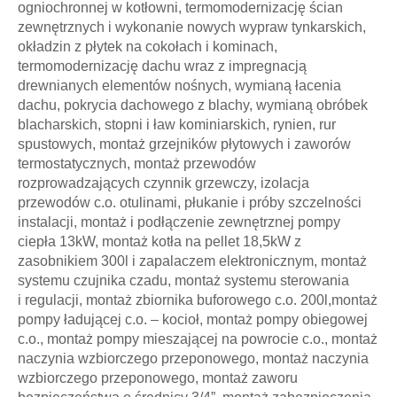
ogniochronnej w kotłowni, termomodernizację ścian
zewnętrznych i wykonanie nowych wypraw tynkarskich,
okładzin z płytek na cokołach i kominach,
termomodernizację dachu wraz z impregnacją
drewnianych elementów nośnych, wymianą łacenia
dachu, pokrycia dachowego z blachy, wymianą obróbek
blacharskich, stopni i ław kominiarskich, rynien, rur
spustowych, montaż grzejników płytowych i zaworów
termostatycznych, montaż przewodów
rozprowadzających czynnik grzewczy, izolacja
przewodów c.o. otulinami, płukanie i próby szczelności
instalacji, montaż i podłączenie zewnętrznej pompy
ciepła 13kW, montaż kotła na pellet 18,5kW z
zasobnikiem 300l i zapalaczem elektronicznym, montaż
systemu czujnika czadu, montaż systemu sterowania
i regulacji, montaż zbiornika buforowego c.o. 200l,montaż
pompy ładującej c.o. – kocioł, montaż pompy obiegowej
c.o., montaż pompy mieszającej na powrocie c.o., montaż
naczynia wzbiorczego przeponowego, montaż naczynia
wzbiorczego przeponowego, montaż zaworu