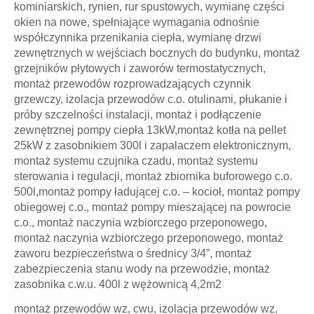
kominiarskich, rynien, rur spustowych, wymianę części
okien na nowe, spełniające wymagania odnośnie
współczynnika przenikania ciepła, wymianę drzwi
zewnętrznych w wejściach bocznych do budynku, montaż
grzejników płytowych i zaworów termostatycznych,
montaż przewodów rozprowadzających czynnik
grzewczy, izolacja przewodów c.o. otulinami, płukanie i
próby szczelności instalacji, montaż i podłączenie
zewnętrznej pompy ciepła 13kW,montaż kotła na pellet
25kW z zasobnikiem 300l i zapalaczem elektronicznym,
montaż systemu czujnika czadu, montaż systemu
sterowania i regulacji, montaż zbiornika buforowego c.o.
500l,montaż pompy ładującej c.o. – kocioł, montaż pompy
obiegowej c.o., montaż pompy mieszającej na powrocie
c.o., montaż naczynia wzbiorczego przeponowego,
montaż naczynia wzbiorczego przeponowego, montaż
zaworu bezpieczeństwa o średnicy 3/4”, montaż
zabezpieczenia stanu wody na przewodzie, montaż
zasobnika c.w.u. 400l z wężownicą 4,2m2
montaż przewodów wz, cwu, izolacja przewodów wz,