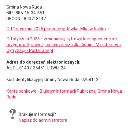
Gmina Nowa Ruda
NIP: 885-15-34-651
REGON: 890718142
Od 1 stycznia 2026 płatność gotówką tylko w banku
Od stycznia 2026 r. zmienia się cyfrowa korespondencja z
urzędami. Sprawdź, co to oznacza dla Ciebie - Ministerstwo
Cyfryzacji - Portal Gov.pl
Adres do doręczeń elektronicznych:
AE:PL-81407-35451-URWIJ-24
Kod identyfikacyjny Gminy Nowa Ruda: 0208112
Konta bankowe - Biuletyn Informacji Publicznej Gmina Nowa
Ruda
Brakuje informacji?
Napisz do administratora