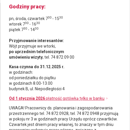
Godziny pracy
30
30
pn, środa, czwartek 7
- 15
30
30
wtorek 7
- 16
30
30
piątek 7
- 14
Przyjmowanie interesantów:
Wójt przyjmuje we wtorki,
po uprzednim telefonicznym
umówieniu wizyty
, tel. 74 872 09 00
Kasa czynna do 31.12.2025 r.
w godzinach:
od poniedziałku do piątku
w godzinach 8.00-13.00
budynek B, ul. Niepodległości 4
Od 1 stycznia 2026
płatność gotówką tylko w banku
UWAGA! Pracownicy ds.
planowania i zagospodarowania
przestrzennego
tel. 74 872 0928, tel. 74 872 0948 przyjmują
w pokoju nr 3 w godzinach pracy Urzędu oprócz czwartków.
Czwartek jest dniem pracy własnej, to znaczy w tym dniu
pracownicy wykonują pracę własną, związaną z