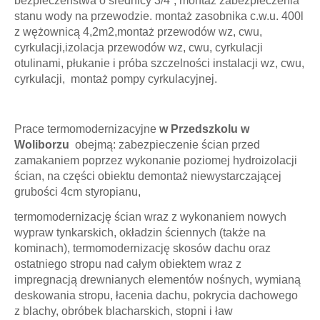
bezpieczeństwa o średnicy 3/4”, montaż zabezpieczenia
stanu wody na przewodzie. montaż zasobnika c.w.u. 400l
z wężownicą 4,2m2,montaż przewodów wz, cwu,
cyrkulacji,izolacja przewodów wz, cwu, cyrkulacji
otulinami, płukanie i próba szczelności instalacji wz, cwu,
cyrkulacji, montaż pompy cyrkulacyjnej.
Prace termomodernizacyjne
w Przedszkolu w
Woliborzu
obejmą: zabezpieczenie ścian przed
zamakaniem poprzez wykonanie poziomej hydroizolacji
ścian, na części obiektu demontaż niewystarczającej
grubości 4cm styropianu,
termomodernizację ścian wraz z wykonaniem nowych
wypraw tynkarskich, okładzin ściennych (także na
kominach), termomodernizację skosów dachu oraz
ostatniego stropu nad całym obiektem wraz z
impregnacją drewnianych elementów nośnych, wymianą
deskowania stropu, łacenia dachu, pokrycia dachowego
z blachy, obróbek blacharskich, stopni i ław