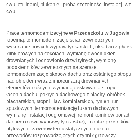
cwu, otulinami, płukanie i próba szczelności instalacji wz,
cwu.
Prace termomodernizacyjne
w Przedszkolu w Jugowie
obejmą: termomodernizację ścian zewnętrznych i
wykonanie nowych wypraw tynkarskich, okładzin z płytek
klinkierowych na cokołach, wymianę dwóch okien
drewnianych i odnowienie drzwi tylnych, wymianę
podokienników zewnętrznych na szersze,
termomodernizację skosów dachu oraz ostatniego stropu
nad obiektem wraz z impregnacją drewnianych
elementów nośnych, wymianą deskowania stropu,
łacenia dachu, pokrycia dachowego z blachy, obróbek
blacharskich, stopni i ław kominiarskich, rynien, rur
spustowych, termomodernizację lukarn dachowych,
wymianę instalacji odgromowej, remont kominów ponad
dachem (nowe wyprawy tynkarskie), montaż grzejników
płytowych i zaworów termostatycznych, montaż
przewodów rozprowadzających czynnik grzewczy,