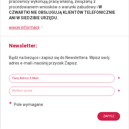
pracownicy wykonują pracę własną, związaną z
procedowaniem wniosków o warunki zabudowy i
W
CZWARTKI NIE OBSŁUGUJĄ KLIENTÓW TELEFONICZNIE
ANI W SIEDZIBIE URZĘDU.
więcej informacji
Newsletter
Bądź na bieżąco i zapisz się do Newslettera. Wpisz swój
adres e-mail i naciśnij przycisk Zapisz.
Newsletter
Twój adres e-mail
*
Wybierz grupy tematyczne
Wpisz wyszukiwaną fraze
*
*
Pole wymagane