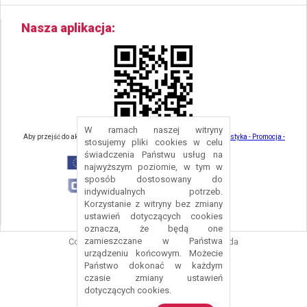
Nasza aplikacja
W ramach naszej witryny
Aby przejść do aktualności związanych z turystyką - kliknij tu:
Turystyka - Promocja -
stosujemy pliki cookies w celu
Strefa Turysty - Gmina Nowa Ruda
świadczenia Państwu usług na
najwyższym poziomie, w tym w
sposób dostosowany do
indywidualnych potrzeb.
Korzystanie z witryny bez zmiany
ustawień dotyczących cookies
oznacza, że będą one
zamieszczane w Państwa
Copyright © 2016 Urząd Gminy Nowa Ruda
urządzeniu końcowym. Możecie
Projekt i wykonanie:
Logonet Sp. z o.o.
Państwo dokonać w każdym
czasie zmiany ustawień
dotyczących cookies.