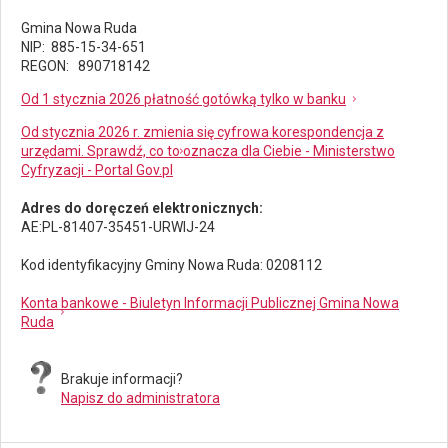
Gmina Nowa Ruda
NIP: 885-15-34-651
REGON: 890718142
Od 1 stycznia 2026 płatność gotówką tylko w banku
Od stycznia 2026 r. zmienia się cyfrowa korespondencja z
urzędami. Sprawdź, co to oznacza dla Ciebie - Ministerstwo
Cyfryzacji - Portal Gov.pl
Adres do doręczeń elektronicznych:
AE:PL-81407-35451-URWIJ-24
Kod identyfikacyjny Gminy Nowa Ruda: 0208112
Konta bankowe - Biuletyn Informacji Publicznej Gmina Nowa
Ruda
Brakuje informacji?
Napisz do administratora