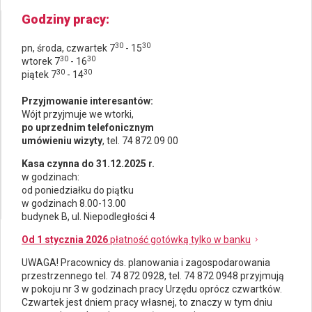
Godziny pracy
30
30
pn, środa, czwartek 7
- 15
30
30
wtorek 7
- 16
30
30
piątek 7
- 14
Przyjmowanie interesantów:
Wójt przyjmuje we wtorki,
po uprzednim telefonicznym
umówieniu wizyty
, tel. 74 872 09 00
Kasa czynna do 31.12.2025 r.
w godzinach:
od poniedziałku do piątku
w godzinach 8.00-13.00
budynek B, ul. Niepodległości 4
Od 1 stycznia 2026
płatność gotówką tylko w banku
UWAGA! Pracownicy ds.
planowania i zagospodarowania
przestrzennego
tel. 74 872 0928, tel. 74 872 0948 przyjmują
w pokoju nr 3 w godzinach pracy Urzędu oprócz czwartków.
Czwartek jest dniem pracy własnej, to znaczy w tym dniu