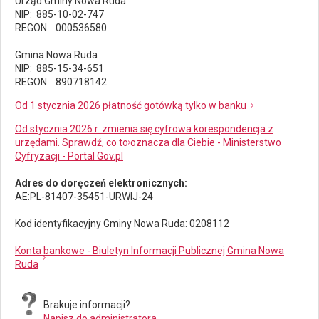
Urząd Gminy Nowa Ruda
NIP: 885-10-02-747
REGON: 000536580
Gmina Nowa Ruda
NIP: 885-15-34-651
REGON: 890718142
Od 1 stycznia 2026 płatność gotówką tylko w banku
Od stycznia 2026 r. zmienia się cyfrowa korespondencja z
urzędami. Sprawdź, co to oznacza dla Ciebie - Ministerstwo
Cyfryzacji - Portal Gov.pl
Adres do doręczeń elektronicznych:
AE:PL-81407-35451-URWIJ-24
Kod identyfikacyjny Gminy Nowa Ruda: 0208112
Konta bankowe - Biuletyn Informacji Publicznej Gmina Nowa
Ruda
Brakuje informacji?
Napisz do administratora