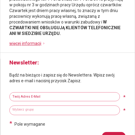
w pokoju nr 3 w godzinach pracy Urzędu oprócz czwartków.
Czwartek jest dniem pracy własnej, to znaczy w tym dniu
pracownicy wykonują pracę własną, związaną z
procedowaniem wniosków o warunki zabudowy i
W
CZWARTKI NIE OBSŁUGUJĄ KLIENTÓW TELEFONICZNIE
ANI W SIEDZIBIE URZĘDU.
więcej informacji
Newsletter
Bądź na bieżąco i zapisz się do Newslettera. Wpisz swój
adres e-mail i naciśnij przycisk Zapisz.
Newsletter
Twój adres e-mail
*
Wybierz grupy tematyczne
Wpisz wyszukiwaną fraze
*
*
Pole wymagane