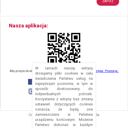
Nasza aplikacja
W ramach naszej witryny
Aby przejść do aktualności związanych z turystyką - kliknij tu:
Turystyka - Promocja -
stosujemy pliki cookies w celu
Strefa Turysty - Gmina Nowa Ruda
świadczenia Państwu usług na
najwyższym poziomie, w tym w
sposób dostosowany do
indywidualnych potrzeb.
Korzystanie z witryny bez zmiany
ustawień dotyczących cookies
oznacza, że będą one
zamieszczane w Państwa
Copyright © 2016 Urząd Gminy Nowa Ruda
urządzeniu końcowym. Możecie
Projekt i wykonanie:
Logonet Sp. z o.o.
Państwo dokonać w każdym