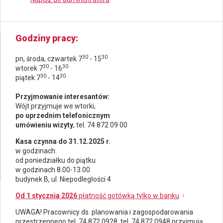
Godziny pracy
30
30
pn, środa, czwartek 7
- 15
30
30
wtorek 7
- 16
30
30
piątek 7
- 14
Przyjmowanie interesantów:
Wójt przyjmuje we wtorki,
po uprzednim telefonicznym
umówieniu wizyty
, tel. 74 872 09 00
Kasa czynna do 31.12.2025 r.
w godzinach:
od poniedziałku do piątku
w godzinach 8.00-13.00
budynek B, ul. Niepodległości 4
Od 1 stycznia 2026
płatność gotówką tylko w banku
UWAGA! Pracownicy ds.
planowania i zagospodarowania
przestrzennego
tel. 74 872 0928, tel. 74 872 0948 przyjmują