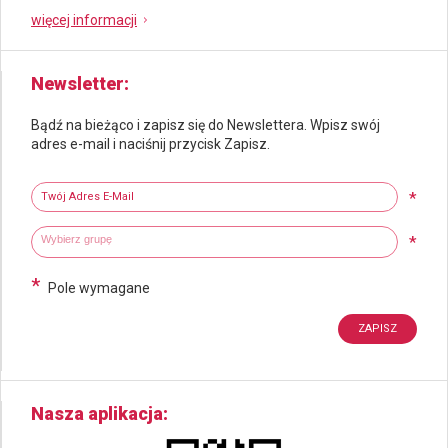
więcej informacji
Newsletter
Bądź na bieżąco i zapisz się do Newslettera. Wpisz swój
adres e-mail i naciśnij przycisk Zapisz.
Newsletter
Twój adres e-mail
*
Wybierz grupy tematyczne
Wpisz wyszukiwaną fraze
*
*
Pole wymagane
Nasza aplikacja