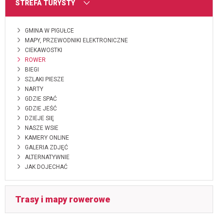
MENU
STREFA TURYSTY
GMINA W PIGUŁCE
MAPY, PRZEWODNIKI ELEKTRONICZNE
CIEKAWOSTKI
ROWER
BIEGI
SZLAKI PIESZE
NARTY
GDZIE SPAĆ
GDZIE JEŚĆ
DZIEJE SIĘ
NASZE WSIE
KAMERY ONLINE
GALERIA ZDJĘĆ
ALTERNATYWNIE
JAK DOJECHAĆ
Trasy i mapy rowerowe