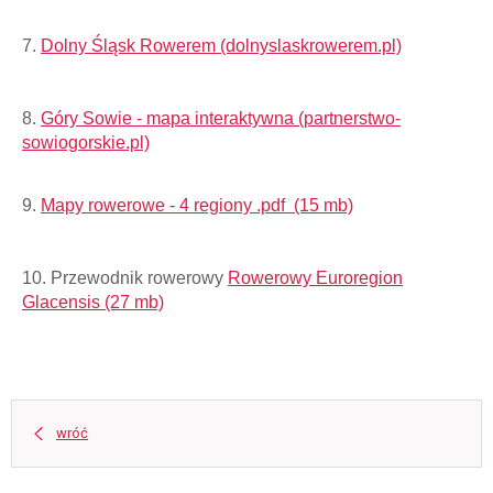
7.
Dolny Śląsk Rowerem (dolnyslaskrowerem.pl)
8.
Góry Sowie - mapa interaktywna (partnerstwo-
sowiogorskie.pl)
9.
Mapy rowerowe - 4 regiony .pdf (15 mb)
10. Przewodnik rowerowy
Rowerowy Euroregion
Glacensis (27 mb)
wróć