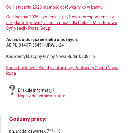
Od 1 stycznia 2026 płatność gotówką tylko w banku
Od stycznia 2026 r. zmienia się cyfrowa korespondencja z
urzędami. Sprawdź, co to oznacza dla Ciebie - Ministerstwo
Cyfryzacji - Portal Gov.pl
Adres do doręczeń elektronicznych:
AE:PL-81407-35451-URWIJ-24
Kod identyfikacyjny Gminy Nowa Ruda: 0208112
Konta bankowe - Biuletyn Informacji Publicznej Gmina Nowa
Ruda
Brakuje informacji?
Napisz do administratora
Godziny pracy
30
30
pn, środa, czwartek 7
- 15