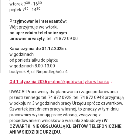
30
30
wtorek 7
- 16
30
30
piątek 7
- 14
Przyjmowanie interesantów:
Wójt przyjmuje we wtorki,
po uprzednim telefonicznym
umówieniu wizyty
, tel. 74 872 09 00
Kasa czynna do 31.12.2025 r.
w godzinach:
od poniedziałku do piątku
w godzinach 8.00-13.00
budynek B, ul. Niepodległości 4
Od 1 stycznia 2026
płatność gotówką tylko w banku
UWAGA! Pracownicy ds.
planowania i zagospodarowania
przestrzennego
tel. 74 872 0928, tel. 74 872 0948 przyjmują
w pokoju nr 3 w godzinach pracy Urzędu oprócz czwartków.
Czwartek jest dniem pracy własnej, to znaczy w tym dniu
pracownicy wykonują pracę własną, związaną z
procedowaniem wniosków o warunki zabudowy i
W
CZWARTKI NIE OBSŁUGUJĄ KLIENTÓW TELEFONICZNIE
ANI W SIEDZIBIE URZĘDU.