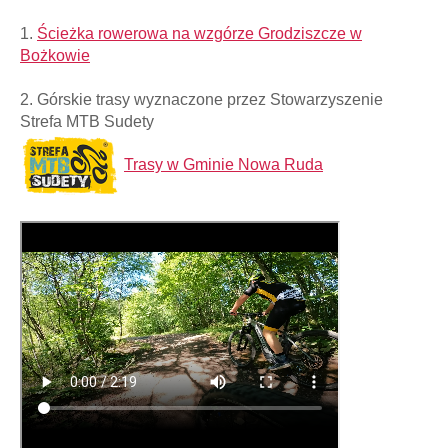
1.
Ścieżka rowerowa na wzgórze Grodziszcze w
Bożkowie
2. Górskie trasy wyznaczone przez Stowarzyszenie
Strefa MTB Sudety
Trasy w Gminie Nowa Ruda