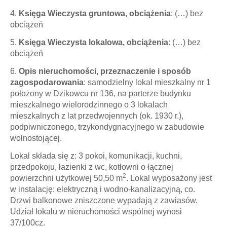
4.
Księga Wieczysta gruntowa, obciążenia
: (…) bez
obciążeń
5.
Księga Wieczysta lokalowa,
obciążenia
:
(…) bez
obciążeń
6.
Opis nieruchomości, przeznaczenie i sposób
zagospodarowania
: samodzielny
lokal mieszkalny nr 1
położony w Dzikowcu nr 136, na parterze budynku
mieszkalnego wielorodzinnego o 3 lokalach
mieszkalnych z lat przedwojennych (ok. 1930 r.),
podpiwniczonego, trzykondygnacyjnego w zabudowie
wolnostojącej.
Lokal składa się z: 3 pokoi, komunikacji, kuchni,
przedpokoju, łazienki z wc, kotłowni o łącznej
2
powierzchni użytkowej 50,50 m
. Lokal wyposażony jest
w instalację: elektryczną i wodno-kanalizacyjną, co.
Drzwi balkonowe zniszczone wypadają z zawiasów.
Udział lokalu w nieruchomości wspólnej wynosi
37/100cz.