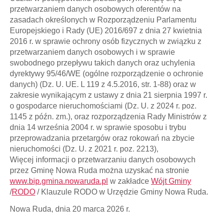
przetwarzaniem danych osobowych oferentów na
zasadach określonych w Rozporządzeniu Parlamentu
Europejskiego i Rady (UE) 2016/697 z dnia 27 kwietnia
2016 r. w sprawie ochrony osób fizycznych w związku z
przetwarzaniem danych osobowych i w sprawie
swobodnego przepływu takich danych oraz uchylenia
dyrektywy 95/46/WE (ogólne rozporządzenie o ochronie
danych) (Dz. U. UE. L 119 z 4.5.2016, str. 1-88) oraz w
zakresie wynikającym z ustawy z dnia 21 sierpnia 1997 r.
o gospodarce nieruchomościami (Dz. U. z 2024 r. poz.
1145 z późn. zm.), oraz rozporządzenia Rady Ministrów z
dnia 14 września 2004 r. w sprawie sposobu i trybu
przeprowadzania przetargów oraz rokowań na zbycie
nieruchomości (Dz. U. z 2021 r. poz. 2213),
Więcej informacji o przetwarzaniu danych osobowych
przez Gminę Nowa Ruda można uzyskać na stronie
www.bip.gmina.nowaruda.pl
w zakładce
Wójt Gminy
/
RODO
/ Klauzule RODO w Urzędzie Gminy Nowa Ruda.
Nowa Ruda, dnia 20 marca 2026 r.