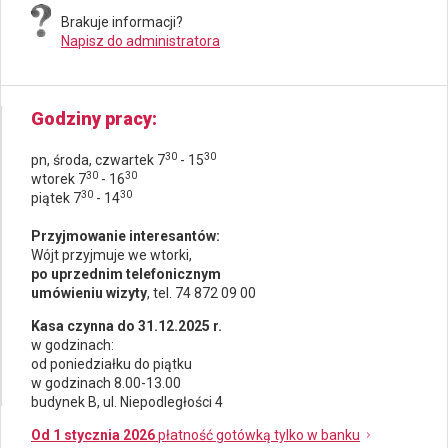
Brakuje informacji?
Napisz do administratora
Godziny pracy
30
30
pn, środa, czwartek 7
- 15
30
30
wtorek 7
- 16
30
30
piątek 7
- 14
Przyjmowanie interesantów:
Wójt przyjmuje we wtorki,
po uprzednim telefonicznym
umówieniu wizyty
, tel. 74 872 09 00
Kasa czynna do 31.12.2025 r.
w godzinach:
od poniedziałku do piątku
w godzinach 8.00-13.00
budynek B, ul. Niepodległości 4
Od 1 stycznia 2026
płatność gotówką tylko w banku