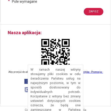
*
Pole wymagane
Nasza aplikacja
W ramach naszej witryny
Aby przejść do aktualności związanych z turystyką - kliknij tu:
Turystyka - Promocja -
stosujemy pliki cookies w celu
Strefa Turysty - Gmina Nowa Ruda
świadczenia Państwu usług na
najwyższym poziomie, w tym w
sposób dostosowany do
indywidualnych potrzeb.
Korzystanie z witryny bez zmiany
ustawień dotyczących cookies
oznacza, że będą one
zamieszczane w Państwa
Copyright © 2016 Urząd Gminy Nowa Ruda