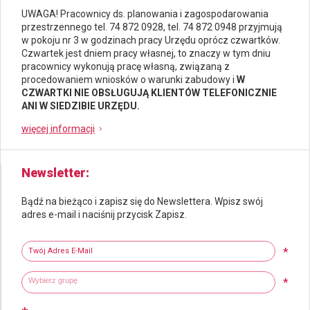
UWAGA! Pracownicy ds.
planowania i zagospodarowania
przestrzennego
tel. 74 872 0928, tel. 74 872 0948 przyjmują
w pokoju nr 3 w godzinach pracy Urzędu oprócz czwartków.
Czwartek jest dniem pracy własnej, to znaczy w tym dniu
pracownicy wykonują pracę własną, związaną z
procedowaniem wniosków o warunki zabudowy i
W
CZWARTKI NIE OBSŁUGUJĄ KLIENTÓW TELEFONICZNIE
ANI W SIEDZIBIE URZĘDU.
więcej informacji
Newsletter
Bądź na bieżąco i zapisz się do Newslettera. Wpisz swój
adres e-mail i naciśnij przycisk Zapisz.
Newsletter
Twój adres e-mail
*
Wybierz grupy tematyczne
Wpisz wyszukiwaną fraze
*