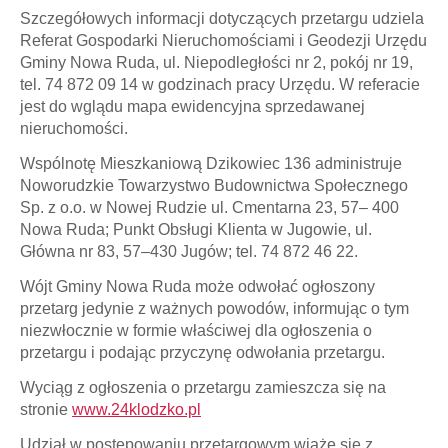
Szczegółowych informacji dotyczących przetargu udziela
Referat Gospodarki Nieruchomościami i Geodezji Urzędu
Gminy Nowa Ruda, ul. Niepodległości nr 2, pokój nr 19,
tel. 74 872 09 14 w godzinach pracy Urzędu. W referacie
jest do wglądu mapa ewidencyjna sprzedawanej
nieruchomości.
Wspólnotę Mieszkaniową Dzikowiec 136 administruje
Noworudzkie Towarzystwo Budownictwa Społecznego
Sp. z o.o. w Nowej Rudzie ul. Cmentarna 23, 57– 400
Nowa Ruda; Punkt Obsługi Klienta w Jugowie, ul.
Główna nr 83, 57–430 Jugów; tel. 74 872 46 22.
Wójt Gminy Nowa Ruda może odwołać ogłoszony
przetarg jedynie z ważnych powodów, informując o tym
niezwłocznie w formie właściwej dla ogłoszenia o
przetargu i podając przyczynę odwołania przetargu.
Wyciąg z ogłoszenia o przetargu zamieszcza się na
stronie
www.24klodzko.pl
Udział w postępowaniu przetargowym wiążę się z