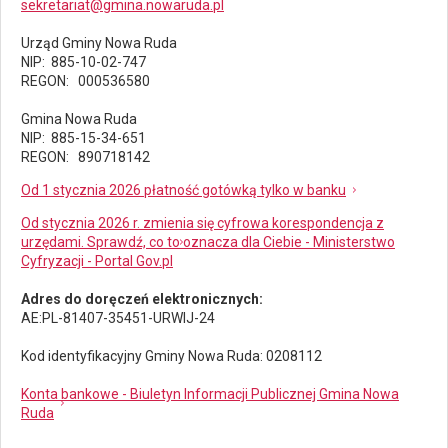
sekretariat@gmina.nowaruda.pl
Urząd Gminy Nowa Ruda
NIP: 885-10-02-747
REGON: 000536580
Gmina Nowa Ruda
NIP: 885-15-34-651
REGON: 890718142
Od 1 stycznia 2026 płatność gotówką tylko w banku
Od stycznia 2026 r. zmienia się cyfrowa korespondencja z
urzędami. Sprawdź, co to oznacza dla Ciebie - Ministerstwo
Cyfryzacji - Portal Gov.pl
Adres do doręczeń elektronicznych:
AE:PL-81407-35451-URWIJ-24
Kod identyfikacyjny Gminy Nowa Ruda: 0208112
Konta bankowe - Biuletyn Informacji Publicznej Gmina Nowa
Ruda