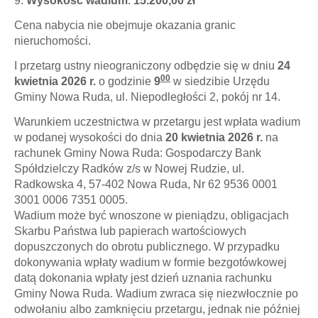
9.
Wysokość wadium
:
15.200,00 zł
Cena nabycia nie obejmuje okazania granic
nieruchomości.
I przetarg ustny nieograniczony odbędzie się w dniu
24
00
kwietnia 2026 r.
o godzinie
9
w siedzibie Urzędu
Gminy Nowa Ruda, ul. Niepodległości 2, pokój nr 14.
Warunkiem uczestnictwa w przetargu jest wpłata wadium
w podanej wysokości do dnia
20 kwietnia 2026 r.
na
rachunek Gminy Nowa Ruda: Gospodarczy Bank
Spółdzielczy Radków z/s w Nowej Rudzie, ul.
Radkowska 4, 57-402 Nowa Ruda, Nr 62 9536 0001
3001 0006 7351 0005.
Wadium może być wnoszone w pieniądzu, obligacjach
Skarbu Państwa lub papierach wartościowych
dopuszczonych do obrotu publicznego. W przypadku
dokonywania wpłaty wadium w formie bezgotówkowej
datą dokonania wpłaty jest dzień uznania rachunku
Gminy Nowa Ruda. Wadium zwraca się niezwłocznie po
odwołaniu albo zamknięciu przetargu, jednak nie później