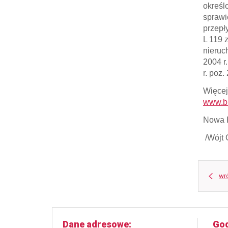
określ
sprawi
przepł
L 119 
nieruc
2004 r
r. poz.
Więcej
www.bi
Nowa R
/Wójt
wr
Dane adresowe
God