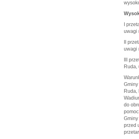
wysok
Wysok
I prze
uwagi n
II prz
uwagi n
III pr
Ruda, u
Warunk
Gminy 
Ruda, 
Wadium
do obr
pomocą
Gminy 
przed 
przeta