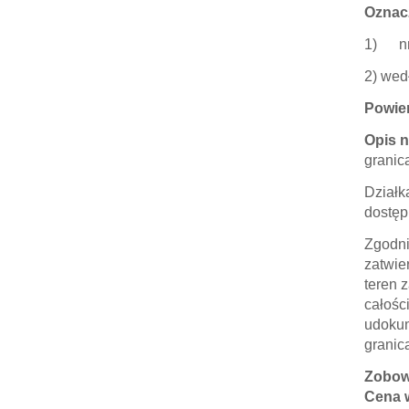
Oznac
1) nr 
2) wed
Powie
Opis 
granic
Działk
dostęp
Zgodni
zatwie
teren 
całośc
udokum
granic
Zobow
Cena 