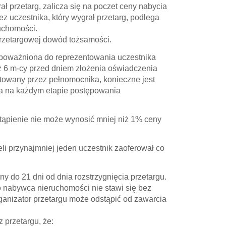
ł przetarg, zalicza się na poczet ceny nabycia
z uczestnika, który wygrał przetarg, podlega
uchomości.
przetargowej dowód tożsamości.
upoważniona do reprezentowania uczestnika
ż 6 m-cy przed dniem złożenia oświadczenia
ntowany przez pełnomocnika, konieczne jest
ia na każdym etapie postępowania
stąpienie nie może wynosić mniej niż 1% ceny
eli przynajmniej jeden uczestnik zaoferował co
 do 21 dni od dnia rozstrzygnięcia przetargu.
o nabywca nieruchomości nie stawi się bez
ganizator przetargu może odstąpić od zawarcia
 przetargu, że: