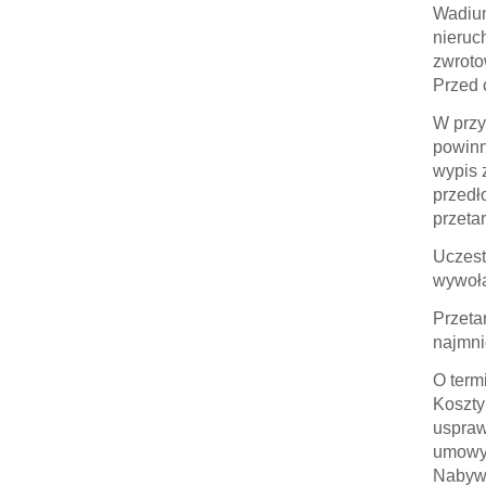
Wadium
nieruc
zwroto
Przed 
W przy
powinn
wypis 
przedł
przeta
Uczest
wywoła
Przeta
najmni
O term
Koszty
uspraw
umowy,
Nabywc