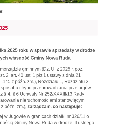
25
2025
ika 2025 roku w sprawie sprzedaży w drodze
iących własność Gminy Nowa Ruda
amorządzie gminnym (Dz. U. z 2025 r. poz.
9 ust. 2, art. 40 ust. 1 pkt 1 ustawy z dnia 21
 1145 z późn. zm.), Rozdziału 1, Rozdziału 2,
 sposobu i trybu przeprowadzania przetargów
az § 4, § 6 Uchwały Nr 252/XXXIII/13 Rady
darowania nieruchomościami stanowiącymi
 z późn. zm.),
zarządzam, co
następuje:
 Jugowie w granicach działki nr 326/11 o
nością Gminy Nowa Ruda w drodze III ustnego