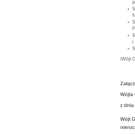
p
§
N
§
P
§
i
§
/Wójt 
Załącz
Wójta
z dnia
Wójt G
nieru