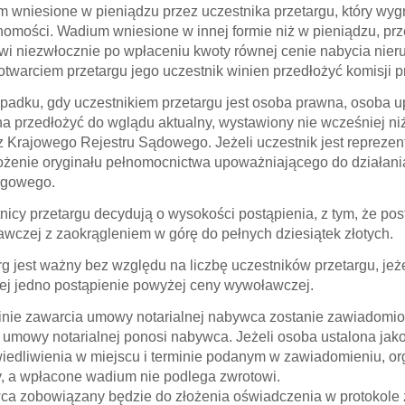
 wniesione w pieniądzu przez uczestnika przetargu, który wygra
homości. Wadium wniesione w innej formie niż w pieniądzu, prze
wi niezwłocznie po wpłaceniu kwoty równej cenie nabycia nier
otwarciem przetargu jego uczestnik winien przedłożyć komisji 
padku, gdy uczestnikiem przetargu jest osoba prawna, osoba 
a przedłożyć do wglądu aktualny, wystawiony nie wcześniej ni
z Krajowego Rejestru Sądowego. Jeżeli uczestnik jest repreze
ożenie oryginału pełnomocnictwa upoważniającego do działan
rgowego.
nicy przetargu decydują o wysokości postąpienia, z tym, że po
wczej z zaokrągleniem w górę do pełnych dziesiątek złotych.
rg jest ważny bez względu na liczbę uczestników przetargu, jeż
ej jedno postąpienie powyżej ceny wywoławczej.
inie zawarcia umowy notarialnej nabywca zostanie zawiadomiony
 umowy notarialnej ponosi nabywca. Jeżeli osoba ustalona jak
iedliwienia w miejscu i terminie podanym w zawiadomieniu, or
 a wpłacone wadium nie podlega zwrotowi.
a zobowiązany będzie do złożenia oświadczenia w protokole z