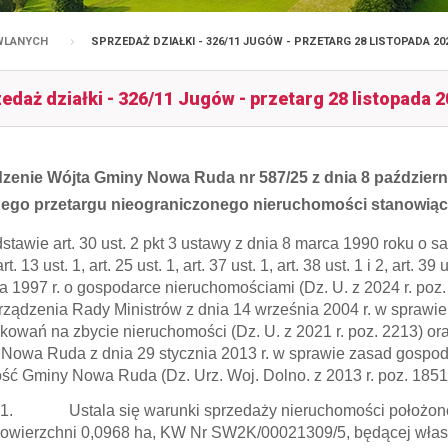
OWLANYCH
SPRZEDAŻ DZIAŁKI - 326/11 JUGÓW - PRZETARG 28 LISTOPADA 20
edaż działki - 326/11 Jugów - przetarg 28 listopada 
zenie Wójta Gminy Nowa Ruda nr 587/25 z dnia 8 październ
stnego przetargu nieograniczonego nieruchomości stanow
stawie art. 30 ust. 2 pkt 3 ustawy z dnia 8 marca 1990 roku o s
rt. 13 ust. 1, art. 25 ust. 1, art. 37 ust. 1, art. 38 ust. 1 i 2, art. 3
ia 1997 r. o gospodarce nieruchomościami (Dz. U. z 2024 r. poz.
ządzenia Rady Ministrów z dnia 14 września 2004 r. w sprawie
okowań na zbycie nieruchomości (Dz. U. z 2021 r. poz. 2213) or
Nowa Ruda z dnia 29 stycznia 2013 r. w sprawie zasad gospo
ść Gminy Nowa Ruda (Dz. Urz. Woj. Dolno. z 2013 r. poz. 1851
1. Ustala się warunki sprzedaży nieruchomości położonej w
owierzchni 0,0968 ha, KW Nr SW2K/00021309/5, będącej włas