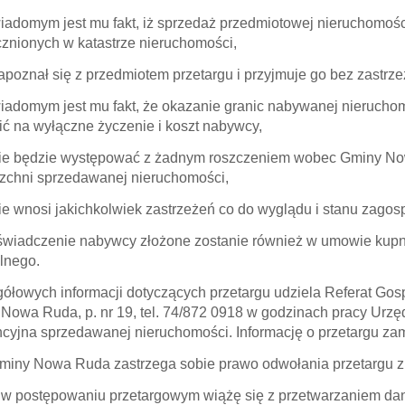
domym jest mu fakt, iż sprzedaż przedmiotowej nieruchomośc
znionych w katastrze nieruchomości,
oznał się z przedmiotem przetargu i przyjmuje go bez zastrze
domym jest mu fakt, że okazanie granic nabywanej nierucho
ić na wyłączne życzenie i koszt nabywcy,
 będzie występować z żadnym roszczeniem wobec Gminy Nowa
zchni sprzedawanej nieruchomości,
 wnosi jakichkolwiek zastrzeżeń co do wyglądu i stanu zago
wiadczenie nabywcy złożone zostanie również w umowie kupna
alnego.
ółowych informacji dotyczących przetargu udziela Referat Go
Nowa Ruda, p. nr 19, tel. 74/872 0918 w godzinach pracy Urzę
cyjna sprzedawanej nieruchomości. Informację o przetargu zam
miny Nowa Ruda zastrzega sobie prawo odwołania przetargu 
 w postępowaniu przetargowym wiążę się z przetwarzaniem d