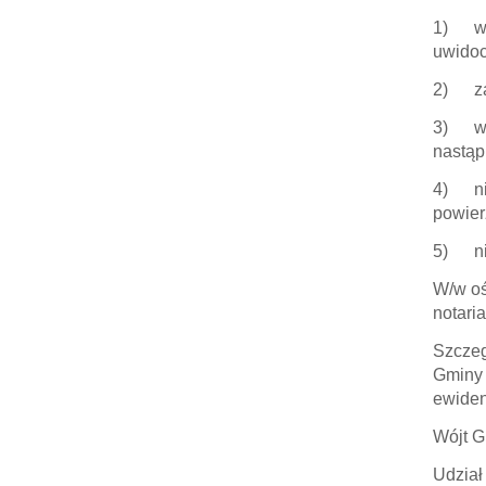
1) wia
uwidoc
2) zap
3) wia
nastąp
4) nie
powier
5) nie
W/w oś
notari
Szczeg
Gminy 
ewiden
Wójt G
Udział