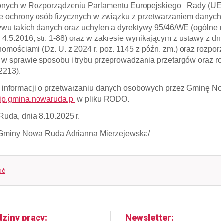
onych w Rozporządzeniu Parlamentu Europejskiego i Rady (UE) 
e ochrony osób fizycznych w związku z przetwarzaniem dany
ywu takich danych oraz uchylenia dyrektywy 95/46/WE (ogólne 
z 4.5.2016, str. 1-88) oraz w zakresie wynikającym z ustawy z dn
homościami (Dz. U. z 2024 r. poz. 1145 z późn. zm.) oraz rozpo
. w sprawie sposobu i trybu przeprowadzania przetargów oraz 
 2213).
 informacji o przetwarzaniu danych osobowych przez Gminę N
p.gmina.nowaruda.pl
w pliku RODO.
uda, dnia 8.10.2025 r.
 Gminy Nowa Ruda Adrianna Mierzejewska/
óć
ziny pracy
Newsletter