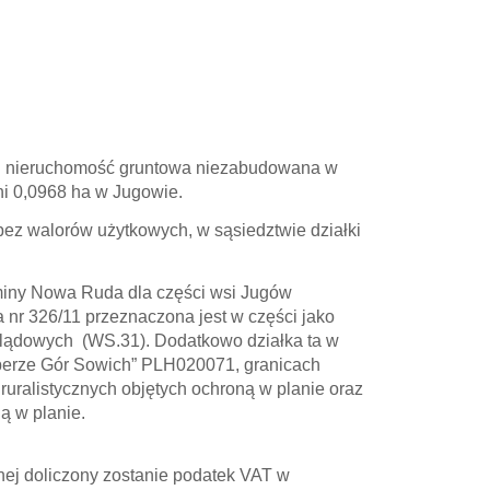
:
nieruchomość gruntowa niezabudowana w
ni 0,0968 ha w Jugowie.
 bez walorów użytkowych, w sąsiedztwie działki
iny Nowa Ruda dla części wsi Jugów
 nr 326/11 przeznaczona jest w części jako
dlądowych (WS.31). Dodatkowo działka ta w
operze Gór Sowich” PLH020071, granicach
uralistycznych objętych ochroną w planie oraz
ą w planie.
ej doliczony zostanie podatek VAT w