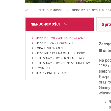
NIERUCHOMOŚCI
SPRZ. DZ. ROLNYCH I BUD
STRONA GŁÓWNA
Sprz
MENU
NIERUCHOMOŚCI
SPRZ. DZ. ROLNYCH I BUDOWLANYCH
SPRZ. DZ. ZABUDOWANYCH
Zarząd
LOKALE MIESZKALNE
III u
SPRZ. NIERUCH. NA CELE USŁUGOWE
DZIERŻAWY - TRYB PRZETARGOWY
Na pod
DZIERŻAWY - TRYB BEZPRZETARGOWY
1153) a
UŻYCZENIE
sierpn
TERENY INWESTYCYJNE
Rozpor
oraz r
Gminy 
własno
§
p