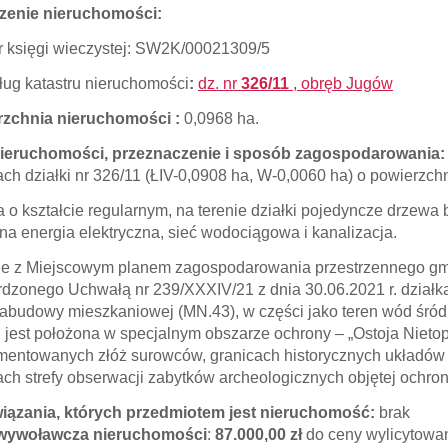
zenie nieruchomości:
księgi wieczystej: SW2K/00021309/5
ług katastru nieruchomości
:
dz. nr
326/11
, obręb Jugów
rzchnia nieruchomości :
0,0968 ha.
nieruchomości, przeznaczenie i sposób zagospodarowania
ach działki nr 326/11 (ŁIV-0,0908 ha, W-0,0060 ha) o powierzch
a o kształcie regularnym, na terenie działki pojedyncze drzewa
na energia elektryczna, sieć wodociągowa i kanalizacja.
e z Miejscowym planem zagospodarowania przestrzennego gm
rdzonego Uchwałą nr 239/XXXIV/21 z dnia 30.06.2021 r. działka
zabudowy mieszkaniowej (MN.43), w części jako teren wód śró
i jest położona w specjalnym obszarze ochrony – „Ostoja Niet
entowanych złóż surowców, granicach historycznych układów r
ach strefy obserwacji zabytków archeologicznych objętej ochron
iązania, których przedmiotem jest nieruchomość:
brak
wywoławcza nieruchomości
:
87.000,00 zł
do ceny wylicytowan