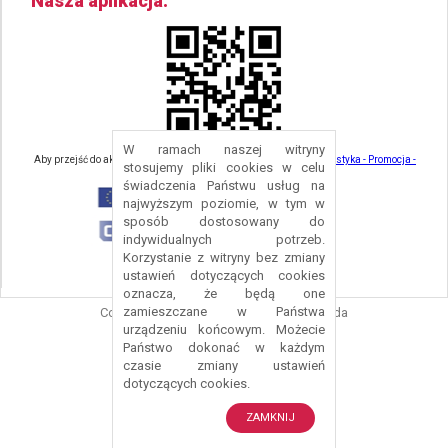
Nasza aplikacja
W ramach naszej witryny
Aby przejść do aktualności związanych z turystyką - kliknij tu:
Turystyka - Promocja -
stosujemy pliki cookies w celu
Strefa Turysty - Gmina Nowa Ruda
świadczenia Państwu usług na
najwyższym poziomie, w tym w
sposób dostosowany do
indywidualnych potrzeb.
Korzystanie z witryny bez zmiany
ustawień dotyczących cookies
oznacza, że będą one
zamieszczane w Państwa
Copyright © 2016 Urząd Gminy Nowa Ruda
urządzeniu końcowym. Możecie
Projekt i wykonanie:
Logonet Sp. z o.o.
Państwo dokonać w każdym
czasie zmiany ustawień
dotyczących cookies.
ZAMKNIJ