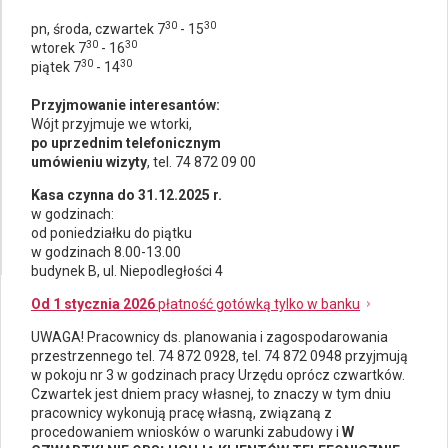
30
30
pn, środa, czwartek 7
- 15
30
30
wtorek 7
- 16
30
30
piątek 7
- 14
Przyjmowanie interesantów:
Wójt przyjmuje we wtorki,
po uprzednim telefonicznym
umówieniu wizyty
, tel. 74 872 09 00
Kasa czynna do 31.12.2025 r.
w godzinach:
od poniedziałku do piątku
w godzinach 8.00-13.00
budynek B, ul. Niepodległości 4
Od 1 stycznia 2026
płatność gotówką tylko w banku
UWAGA! Pracownicy ds.
planowania i zagospodarowania
przestrzennego
tel. 74 872 0928, tel. 74 872 0948 przyjmują
w pokoju nr 3 w godzinach pracy Urzędu oprócz czwartków.
Czwartek jest dniem pracy własnej, to znaczy w tym dniu
pracownicy wykonują pracę własną, związaną z
procedowaniem wniosków o warunki zabudowy i
W