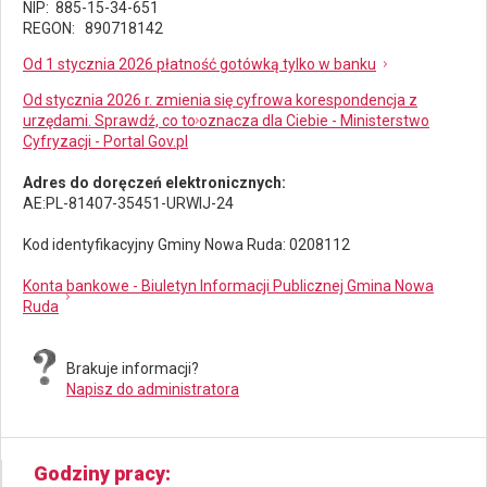
NIP: 885-15-34-651
REGON: 890718142
Od 1 stycznia 2026 płatność gotówką tylko w banku
Od stycznia 2026 r. zmienia się cyfrowa korespondencja z
urzędami. Sprawdź, co to oznacza dla Ciebie - Ministerstwo
Cyfryzacji - Portal Gov.pl
Adres do doręczeń elektronicznych:
AE:PL-81407-35451-URWIJ-24
Kod identyfikacyjny Gminy Nowa Ruda: 0208112
Konta bankowe - Biuletyn Informacji Publicznej Gmina Nowa
Ruda
Brakuje informacji?
Napisz do administratora
Godziny pracy