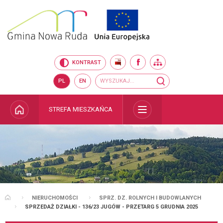
Przejdź do mapy serwisu
Przejdź do wyszukiwarki
Przejdź do głównego
Przejdź do treści
menu
BIP
FACEBOOK
MAPA SERWISU
KONTRAST
Wyszukiwarka
wyszukaj...
PL
EN
STRONA GŁÓWNA
STREFA MIESZKAŃCA
ROZWIŃ
NIERUCHOMOŚCI
SPRZ. DZ. ROLNYCH I BUDOWLANYCH
STRONA GŁÓWNA
SPRZEDAŻ DZIAŁKI - 136/23 JUGÓW - PRZETARG 5 GRUDNIA 2025