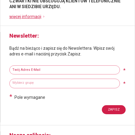
CZWARTKI NIE OBSŁUGUJĄ KLIENTÓW TELEFONICZNIE
ANI W SIEDZIBIE URZĘDU.
więcej informacji
Newsletter
Bądź na bieżąco i zapisz się do Newslettera. Wpisz swój
adres e-mail i naciśnij przycisk Zapisz.
Newsletter
Twój adres e-mail
*
Wybierz grupy tematyczne
Wpisz wyszukiwaną fraze
*
*
Pole wymagane