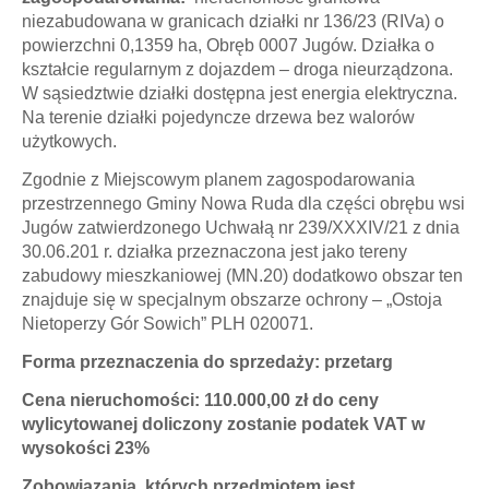
niezabudowana w granicach działki nr 136/23 (RIVa) o
powierzchni 0,1359 ha, Obręb 0007 Jugów. Działka o
kształcie regularnym z dojazdem – droga nieurządzona.
W sąsiedztwie działki dostępna jest energia elektryczna.
Na terenie działki pojedyncze drzewa bez walorów
użytkowych.
Zgodnie z Miejscowym planem zagospodarowania
przestrzennego Gminy Nowa Ruda dla części obrębu wsi
Jugów zatwierdzonego Uchwałą nr 239/XXXIV/21 z dnia
30.06.201 r. działka przeznaczona jest jako tereny
zabudowy mieszkaniowej (MN.20) dodatkowo obszar ten
znajduje się w specjalnym obszarze ochrony – „Ostoja
Nietoperzy Gór Sowich” PLH 020071.
Forma przeznaczenia do sprzedaży: przetarg
Cena nieruchomości: 110.000,00 zł do ceny
wylicytowanej doliczony zostanie podatek VAT w
wysokości 23%
Zobowiązania, których przedmiotem jest