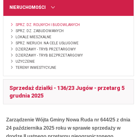
MENU
NIERUCHOMOŚCI
SPRZ. DZ. ROLNYCH I BUDOWLANYCH
SPRZ. DZ. ZABUDOWANYCH
LOKALE MIESZKALNE
SPRZ. NIERUCH. NA CELE USŁUGOWE
DZIERŻAWY - TRYB PRZETARGOWY
DZIERŻAWY - TRYB BEZPRZETARGOWY
UŻYCZENIE
TERENY INWESTYCYJNE
Sprzedaż działki - 136/23 Jugów - przetarg 5
grudnia 2025
Zarządzenie Wójta Gminy Nowa Ruda nr 644/25 z dnia
24 października 2025 roku w sprawie sprzedaży w
drodze II ustnego przetargu nieograniczonego