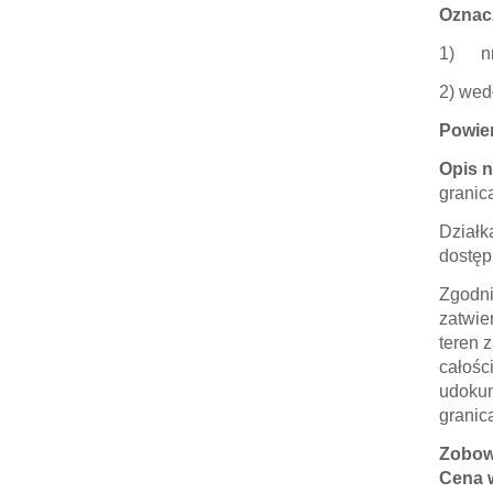
Oznac
1) nr 
2) wed
Powie
Opis 
granic
Działk
dostęp
Zgodni
zatwie
teren 
całośc
udokum
granic
Zobow
Cena 