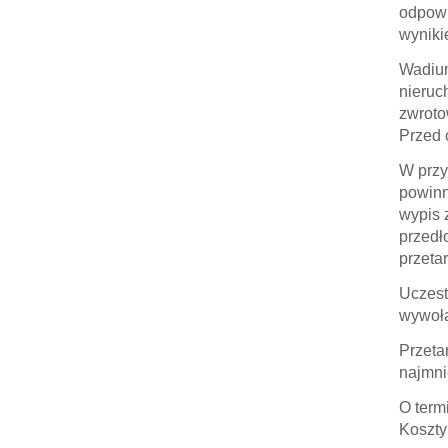
odpowi
wynik
Wadium
nieruc
zwroto
Przed 
W przy
powinn
wypis 
przedł
przeta
Uczest
wywoła
Przeta
najmni
O term
Koszty