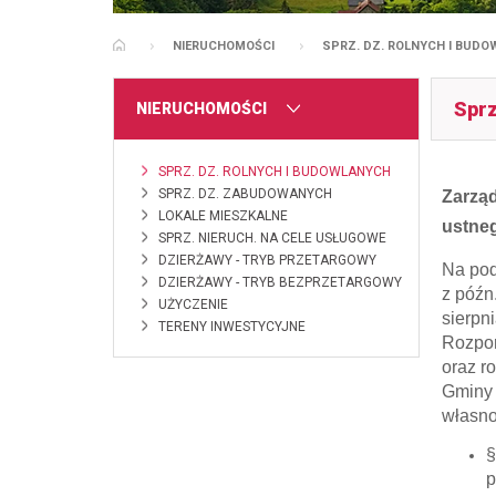
NIERUCHOMOŚCI
SPRZ. DZ. ROLNYCH I BUD
STRONA GŁÓWNA
Sprz
MENU
NIERUCHOMOŚCI
SPRZ. DZ. ROLNYCH I BUDOWLANYCH
SPRZ. DZ. ZABUDOWANYCH
Zarząd
LOKALE MIESZKALNE
ustne
SPRZ. NIERUCH. NA CELE USŁUGOWE
DZIERŻAWY - TRYB PRZETARGOWY
Na pod
DZIERŻAWY - TRYB BEZPRZETARGOWY
z późn.
UŻYCZENIE
sierpn
TERENY INWESTYCYJNE
Rozpor
oraz r
Gminy 
własno
§
p