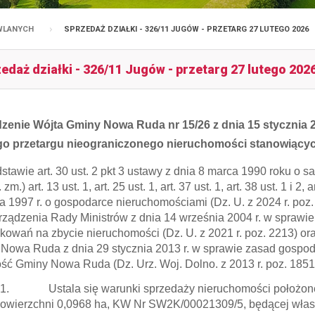
OWLANYCH
SPRZEDAŻ DZIAŁKI - 326/11 JUGÓW - PRZETARG 27 LUTEGO 2026
edaż działki - 326/11 Jugów - przetarg 27 lutego 202
zenie Wójta Gminy Nowa Ruda nr 15/26 z dnia 15 stycznia 
go przetargu nieograniczonego nieruchomości stanowiąc
stawie art. 30 ust. 2 pkt 3 ustawy z dnia 8 marca 1990 roku o 
 zm.) art. 13 ust. 1, art. 25 ust. 1, art. 37 ust. 1, art. 38 ust. 1 i 2,
ia 1997 r. o gospodarce nieruchomościami (Dz. U. z 2024 r. poz.
ządzenia Rady Ministrów z dnia 14 września 2004 r. w sprawie
okowań na zbycie nieruchomości (Dz. U. z 2021 r. poz. 2213) or
Nowa Ruda z dnia 29 stycznia 2013 r. w sprawie zasad gospo
ść Gminy Nowa Ruda (Dz. Urz. Woj. Dolno. z 2013 r. poz. 1851
1. Ustala się warunki sprzedaży nieruchomości położonej w
owierzchni 0,0968 ha, KW Nr SW2K/00021309/5, będącej wła