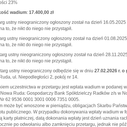
ości 23%
ość wadium
:
17.400,00 zł
targ ustny nieograniczony ogłoszony został na dzień 16.05.2025
a to, że nikt do niego nie przystąpił.
etarg ustny nieograniczony ogłoszony został na dzień 01.08.202
a to, że nikt do niego nie przystąpił.
zetarg ustny nieograniczony ogłoszony został na dzień 28.11.202
a to, że nikt do niego nie przystąpił.
etarg ustny nieograniczony odbędzie się w dniu
27.02.2026 r. o
uda, ul. Niepodległości 2, pokój nr 14.
iem uczestnictwa w przetargu jest wpłata wadium w podanej 
Nowa Ruda: Gospodarczy Bank Spółdzielczy Radków z/s w No
Nr 62 9536 0001 3001 0006 7351 0005.
 może być wnoszone w pieniądzu, obligacjach Skarbu Państw
otu publicznego. W przypadku dokonywania wpłaty wadium w fo
 karty płatniczej, datą dokonania wpłaty jest dzień uznania
ocznie po odwołaniu albo zamknięciu przetargu, jednak nie późn