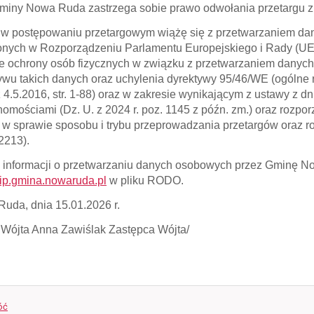
miny Nowa Ruda zastrzega sobie prawo odwołania przetargu 
 w postępowaniu przetargowym wiążę się z przetwarzaniem d
onych w Rozporządzeniu Parlamentu Europejskiego i Rady (UE) 
e ochrony osób fizycznych w związku z przetwarzaniem dany
ywu takich danych oraz uchylenia dyrektywy 95/46/WE (ogólne 
z 4.5.2016, str. 1-88) oraz w zakresie wynikającym z ustawy z dn
homościami (Dz. U. z 2024 r. poz. 1145 z późn. zm.) oraz rozpo
. w sprawie sposobu i trybu przeprowadzania przetargów oraz 
 2213).
 informacji o przetwarzaniu danych osobowych przez Gminę N
p.gmina.nowaruda.pl
w pliku RODO.
uda, dnia 15.01.2026 r.
 Wójta Anna Zawiślak Zastępca Wójta/
óć