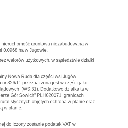
:
nieruchomość gruntowa niezabudowana w
ni 0,0968 ha w Jugowie.
 bez walorów użytkowych, w sąsiedztwie działki
iny Nowa Ruda dla części wsi Jugów
 nr 326/11 przeznaczona jest w części jako
dlądowych (WS.31). Dodatkowo działka ta w
operze Gór Sowich” PLH020071, granicach
uralistycznych objętych ochroną w planie oraz
ą w planie.
ej doliczony zostanie podatek VAT w