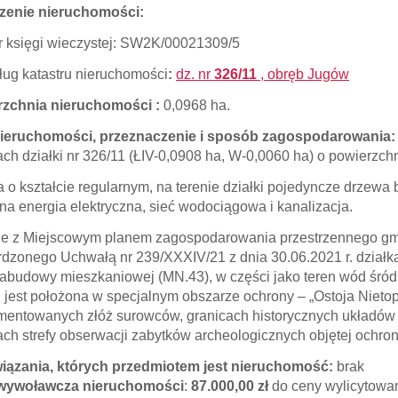
zenie nieruchomości:
księgi wieczystej: SW2K/00021309/5
ług katastru nieruchomości
:
dz. nr
326/11
, obręb Jugów
rzchnia nieruchomości :
0,0968 ha.
nieruchomości, przeznaczenie i sposób zagospodarowania
ach działki nr 326/11 (ŁIV-0,0908 ha, W-0,0060 ha) o powierzch
a o kształcie regularnym, na terenie działki pojedyncze drzewa
na energia elektryczna, sieć wodociągowa i kanalizacja.
e z Miejscowym planem zagospodarowania przestrzennego gm
rdzonego Uchwałą nr 239/XXXIV/21 z dnia 30.06.2021 r. działka
zabudowy mieszkaniowej (MN.43), w części jako teren wód śró
i jest położona w specjalnym obszarze ochrony – „Ostoja Niet
entowanych złóż surowców, granicach historycznych układów r
ach strefy obserwacji zabytków archeologicznych objętej ochron
iązania, których przedmiotem jest nieruchomość:
brak
wywoławcza nieruchomości
:
87.000,00 zł
do ceny wylicytowan