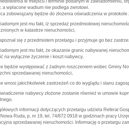
iedliwienia w miejscu i terminie podanym w zawiadomieniu, or
 a wpłacone wadium nie podlega zwrotowi.
a zobowiązany będzie do złożenia oświadczenia w protokole z
domym jest mu fakt, iż sprzedaż przedmiotowej nieruchomośc
znionych w katastrze nieruchomości,
oznał się z przedmiotem przetargu i przyjmuje go bez zastrze
domym jest mu fakt, że okazanie granic nabywanej nierucho
ić na wyłączne życzenie i koszt nabywcy,
 będzie występować z żadnym roszczeniem wobec Gminy Nowa
zchni sprzedawanej nieruchomości,
 wnosi jakichkolwiek zastrzeżeń co do wyglądu i stanu zago
wiadczenie nabywcy złożone zostanie również w umowie kupna
alnego.
ółowych informacji dotyczących przetargu udziela Referat Go
Nowa Ruda, p. nr 19, tel. 74/872 0918 w godzinach pracy Urzę
cyjna sprzedawanej nieruchomości. Informację o przetargu zam