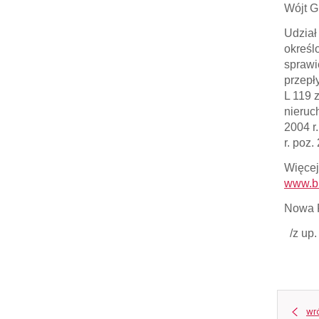
Wójt G
Udział
określ
sprawi
przepł
L 119 
nieruc
2004 r
r. poz.
Więcej
www.bi
Nowa R
/z up.
wr