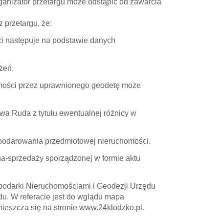
ganizator przetargu może odstąpić od zawarcia
 przetargu, że:
i następuje na podstawie danych
żeń,
mości przez uprawnionego geodetę może
 Ruda z tytułu ewentualnej różnicy w
spodarowania przedmiotowej nieruchomości.
-sprzedaży sporządzonej w formie aktu
spodarki Nieruchomościami i Geodezji Urzędu
du. W referacie jest do wglądu mapa
ieszcza się na stronie www.24klodzko.pl.