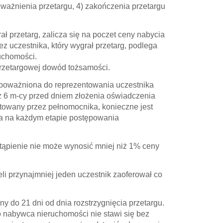
eważnienia przetargu, 4) zakończenia przetargu
ł przetarg, zalicza się na poczet ceny nabycia
z uczestnika, który wygrał przetarg, podlega
uchomości.
przetargowej dowód tożsamości.
upoważniona do reprezentowania uczestnika
ż 6 m-cy przed dniem złożenia oświadczenia
ntowany przez pełnomocnika, konieczne jest
ia na każdym etapie postępowania
stąpienie nie może wynosić mniej niż 1% ceny
eli przynajmniej jeden uczestnik zaoferował co
 do 21 dni od dnia rozstrzygnięcia przetargu.
o nabywca nieruchomości nie stawi się bez