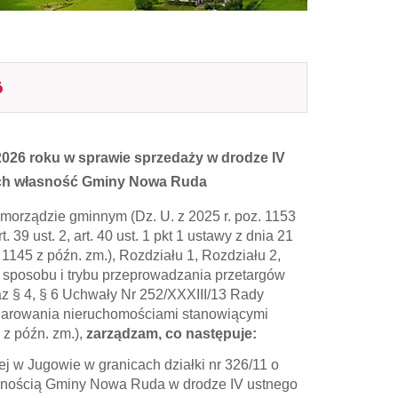
6
2026 roku w sprawie sprzedaży w drodze IV
ych własność Gminy Nowa Ruda
samorządzie gminnym (Dz. U. z 2025 r. poz. 1153
 art. 39 ust. 2, art. 40 ust. 1 pkt 1 ustawy z dnia 21
 1145 z późn. zm.), Rozdziału 1, Rozdziału 2,
 sposobu i trybu przeprowadzania przetargów
az § 4, § 6 Uchwały Nr 252/XXXIII/13 Rady
darowania nieruchomościami stanowiącymi
 z późn. zm.),
zarządzam, co
następuje:
 Jugowie w granicach działki nr 326/11 o
snością Gminy Nowa Ruda w drodze IV ustnego