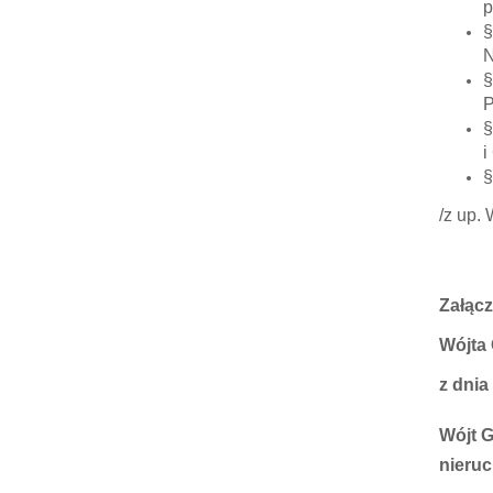
p
§
N
§
P
§
i
§
/z up.
Załącz
Wójta
z dnia
Wójt G
nieru