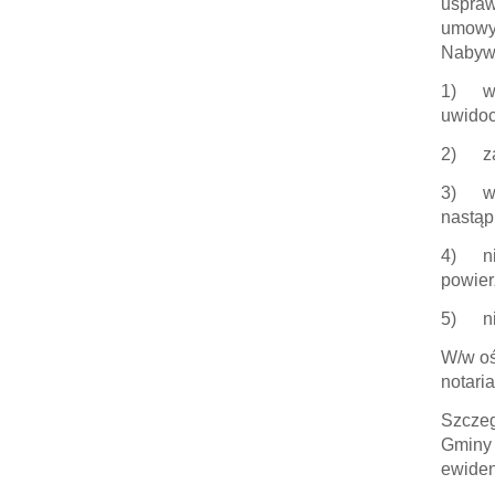
uspraw
umowy,
Nabywc
1) wia
uwidoc
2) zap
3) wia
nastąp
4) nie
powier
5) nie
W/w oś
notari
Szczeg
Gminy 
ewiden