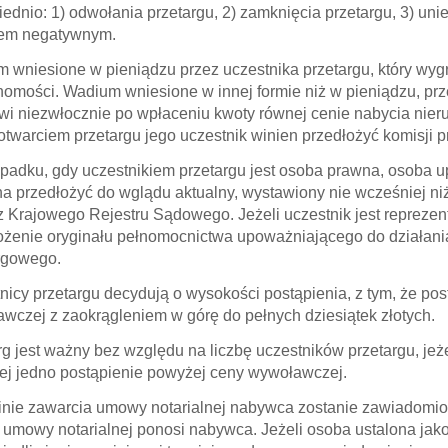
ednio: 1) odwołania przetargu, 2) zamknięcia przetargu, 3) uni
iem negatywnym.
 wniesione w pieniądzu przez uczestnika przetargu, który wygra
homości. Wadium wniesione w innej formie niż w pieniądzu, prze
wi niezwłocznie po wpłaceniu kwoty równej cenie nabycia nier
otwarciem przetargu jego uczestnik winien przedłożyć komisji 
padku, gdy uczestnikiem przetargu jest osoba prawna, osoba 
a przedłożyć do wglądu aktualny, wystawiony nie wcześniej ni
z Krajowego Rejestru Sądowego. Jeżeli uczestnik jest repreze
ożenie oryginału pełnomocnictwa upoważniającego do działan
rgowego.
nicy przetargu decydują o wysokości postąpienia, z tym, że po
wczej z zaokrągleniem w górę do pełnych dziesiątek złotych.
rg jest ważny bez względu na liczbę uczestników przetargu, jeż
ej jedno postąpienie powyżej ceny wywoławczej.
inie zawarcia umowy notarialnej nabywca zostanie zawiadomiony
 umowy notarialnej ponosi nabywca. Jeżeli osoba ustalona jak