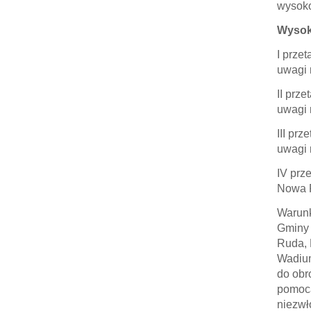
wysok
Wysok
I prze
uwagi n
II prz
uwagi n
III pr
uwagi n
IV prz
Nowa R
Warunk
Gminy 
Ruda, 
Wadium
do obr
pomocą
niezwł