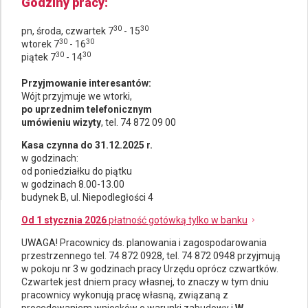
Godziny pracy
30
30
pn, środa, czwartek 7
- 15
30
30
wtorek 7
- 16
30
30
piątek 7
- 14
Przyjmowanie interesantów:
Wójt przyjmuje we wtorki,
po uprzednim telefonicznym
umówieniu wizyty
, tel. 74 872 09 00
Kasa czynna do 31.12.2025 r.
w godzinach:
od poniedziałku do piątku
w godzinach 8.00-13.00
budynek B, ul. Niepodległości 4
Od 1 stycznia 2026
płatność gotówką tylko w banku
UWAGA! Pracownicy ds.
planowania i zagospodarowania
przestrzennego
tel. 74 872 0928, tel. 74 872 0948 przyjmują
w pokoju nr 3 w godzinach pracy Urzędu oprócz czwartków.
Czwartek jest dniem pracy własnej, to znaczy w tym dniu
pracownicy wykonują pracę własną, związaną z
procedowaniem wniosków o warunki zabudowy i
W