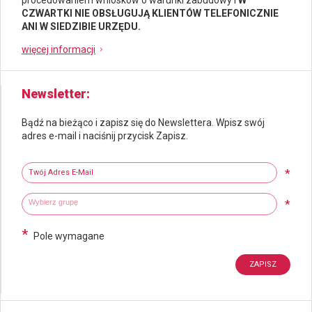
CZWARTKI NIE OBSŁUGUJĄ KLIENTÓW TELEFONICZNIE
ANI W SIEDZIBIE URZĘDU.
więcej informacji
Newsletter
Bądź na bieżąco i zapisz się do Newslettera. Wpisz swój
adres e-mail i naciśnij przycisk Zapisz.
Newsletter
Twój adres e-mail
*
Wybierz grupy tematyczne
Wpisz wyszukiwaną fraze
*
*
Pole wymagane