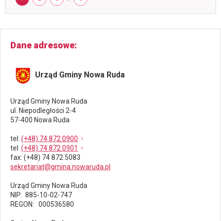
-
wsparcie
edukacyjn
placówek
oświatow
Dane adresowe
wychowan
przedszko
prowadzo
Urząd Gminy Nowa Ruda
przez
gminę
nowa
Urząd Gminy Nowa Ruda
ruda
ul. Niepodległości 2-4
57-400 Nowa Ruda
tel
:
(+48) 74 872 0900
tel
:
(+48) 74 872 0901
fax
: (+48) 74 872 5083
sekretariat@gmina.nowaruda.pl
Urząd Gminy Nowa Ruda
NIP: 885-10-02-747
REGON: 000536580