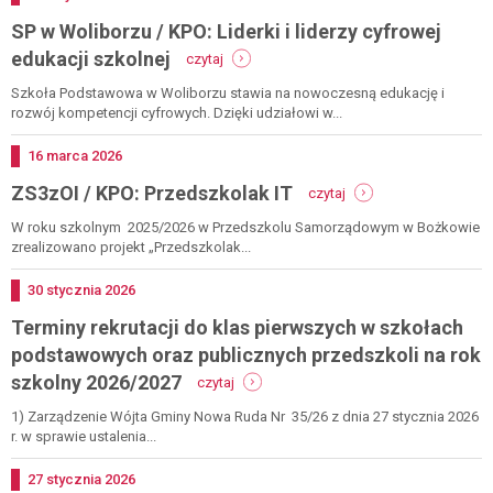
pływani
SP w Woliborzu / KPO: Liderki i liderzy cyfrowej
-
edukacji szkolnej
czytaj
sp
w
Szkoła Podstawowa w Woliborzu stawia na nowoczesną edukację i
woliborzu
rozwój kompetencji cyfrowych. Dzięki udziałowi w...
/
kpo:
Dodano
16
marca
2026
liderki
-
ZS3zOI / KPO: Przedszkolak IT
i
czytaj
zs3zoi
liderzy
/
W roku szkolnym 2025/2026 w Przedszkolu Samorządowym w Bożkowie
cyfrowej
kpo:
zrealizowano projekt „Przedszkolak...
edukacji
przedszkolak
szkolnej
it
Dodano
30
stycznia
2026
Terminy rekrutacji do klas pierwszych w szkołach
podstawowych oraz publicznych przedszkoli na rok
-
szkolny 2026/2027
czytaj
terminy
rekrutacji
1) Zarządzenie Wójta Gminy Nowa Ruda Nr 35/26 z dnia 27 stycznia 2026
do
r. w sprawie ustalenia...
klas
pierwszych
Dodano
27
stycznia
2026