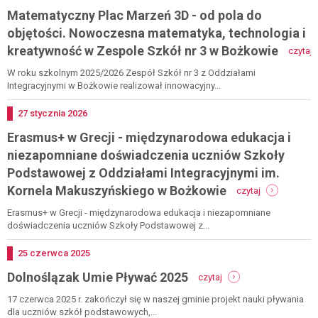
w
Matematyczny Plac Marzeń 3D - od pola do
szkołach
podstawowych
objętości. Nowoczesna matematyka, technologia i
oraz
-
kreatywność w Zespole Szkół nr 3 w Bożkowie
czytaj
publicznych
m
przedszkoli
p
W roku szkolnym 2025/2026 Zespół Szkół nr 3 z Oddziałami
na
m
Integracyjnymi w Bożkowie realizował innowacyjny...
rok
3
szkolny
-
Dodano
27
stycznia
2026
2026/2027
o
Erasmus+ w Grecji - międzynarodowa edukacja i
p
d
niezapomniane doświadczenia uczniów Szkoły
o
Podstawowej z Oddziałami Integracyjnymi im.
n
-
m
Kornela Makuszyńskiego w Bożkowie
czytaj
erasmus+
t
w
i
Erasmus+ w Grecji - międzynarodowa edukacja i niezapomniane
grecji
k
doświadczenia uczniów Szkoły Podstawowej z...
-
międzynarod
z
Dodano
25
czerwca
2025
edukacja
s
-
Dolnoślązak Umie Pływać 2025
i
n
czytaj
dolnoślązak
niezapomnia
3
umie
17 czerwca 2025 r. zakończył się w naszej gminie projekt nauki pływania
doświadczen
pływać
dla uczniów szkół podstawowych,...
uczniów
b