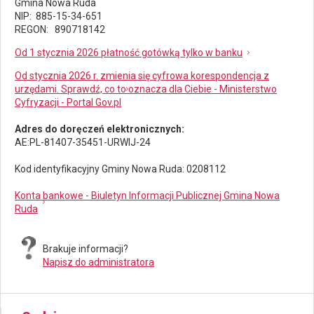
Gmina Nowa Ruda
NIP: 885-15-34-651
REGON: 890718142
Od 1 stycznia 2026 płatność gotówką tylko w banku
Od stycznia 2026 r. zmienia się cyfrowa korespondencja z
urzędami. Sprawdź, co to oznacza dla Ciebie - Ministerstwo
Cyfryzacji - Portal Gov.pl
Adres do doręczeń elektronicznych:
AE:PL-81407-35451-URWIJ-24
Kod identyfikacyjny Gminy Nowa Ruda: 0208112
Konta bankowe - Biuletyn Informacji Publicznej Gmina Nowa
Ruda
Brakuje informacji?
Napisz do administratora