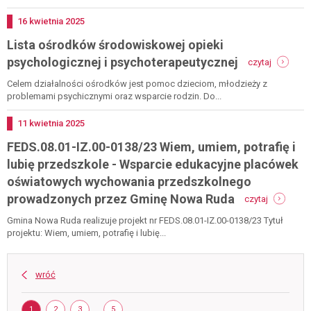
2025
szkoły
podstawowej
Dodano
16
kwietnia
2025
z
Lista ośrodków środowiskowej opieki
oddziałami
-
integracyjnym
psychologicznej i psychoterapeutycznej
czytaj
lista
im.
ośrodkó
kornela
Celem działalności ośrodków jest pomoc dzieciom, młodzieży z
środowis
makuszyński
problemami psychicznymi oraz wsparcie rodzin. Do...
opieki
w
psycholo
bożkowie
Dodano
11
kwietnia
2025
i
FEDS.08.01-IZ.00-0138/23 Wiem, umiem, potrafię i
psychote
lubię przedszkole - Wsparcie edukacyjne placówek
oświatowych wychowania przedszkolnego
-
prowadzonych przez Gminę Nowa Ruda
czytaj
feds.08.01
iz.00-
Gmina Nowa Ruda realizuje projekt nr FEDS.08.01-IZ.00-0138/23 Tytuł
0138/23
projektu: Wiem, umiem, potrafię i lubię...
wiem,
umiem,
potrafię
wróć
i
lubię
Strona
przedszko
STRONA
STRONA
STRONA
..
STRONA
1
2
3
5