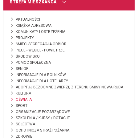
MENU
STREFA MIESZKAŃCA
AKTUALNOŚCI
KSIĄŻKA ADRESOWA
KOMUNIKATY I OSTRZEŻENIA
PROJEKTY
ŚMIECI-SEGREGACJA-ODBIÓR
PIECE - WĘGIEL - POWIETRZE
ŚRODOWISKO
POMOC SPOŁECZNA
SENIOR
INFORMACJE DLA ROLNIKÓW
INFORMACJE DLA HOTELARZY
ADOPTUJ BEZDOMNE ZWIERZĘ Z TERENU GMINY NOWA RUDA
KULTURA
OŚWIATA
SPORT
ORGANIZACJE POZARZĄDOWE
SZKOLENIA / KURSY / DOTACJE
SOŁECTWA
OCHOTNICZA STRAŻ POŻARNA
ZDROWIE