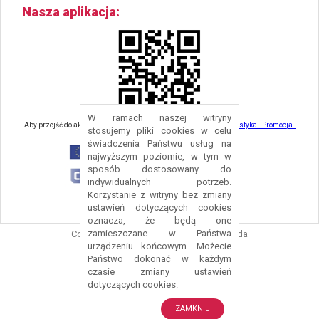
Nasza aplikacja
W ramach naszej witryny
Aby przejść do aktualności związanych z turystyką - kliknij tu:
Turystyka - Promocja -
stosujemy pliki cookies w celu
Strefa Turysty - Gmina Nowa Ruda
świadczenia Państwu usług na
najwyższym poziomie, w tym w
sposób dostosowany do
indywidualnych potrzeb.
Korzystanie z witryny bez zmiany
ustawień dotyczących cookies
oznacza, że będą one
zamieszczane w Państwa
Copyright © 2016 Urząd Gminy Nowa Ruda
urządzeniu końcowym. Możecie
Projekt i wykonanie:
Logonet Sp. z o.o.
Państwo dokonać w każdym
czasie zmiany ustawień
dotyczących cookies.
ZAMKNIJ