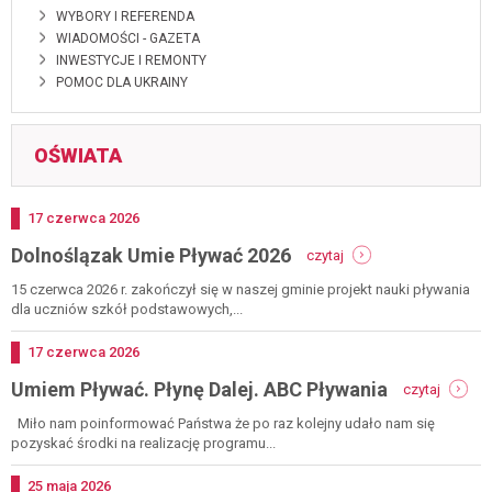
WYBORY I REFERENDA
WIADOMOŚCI - GAZETA
INWESTYCJE I REMONTY
POMOC DLA UKRAINY
OŚWIATA
Dodano
17
czerwca
2026
-
Dolnoślązak Umie Pływać 2026
czytaj
dolnoślązak
umie
15 czerwca 2026 r. zakończył się w naszej gminie projekt nauki pływania
pływać
dla uczniów szkół podstawowych,...
2026
Dodano
17
czerwca
2026
-
Umiem Pływać. Płynę Dalej. ABC Pływania
czytaj
umiem
pływać.
Miło nam poinformować Państwa że po raz kolejny udało nam się
płynę
pozyskać środki na realizację programu...
dalej.
abc
Dodano
25
maja
2026