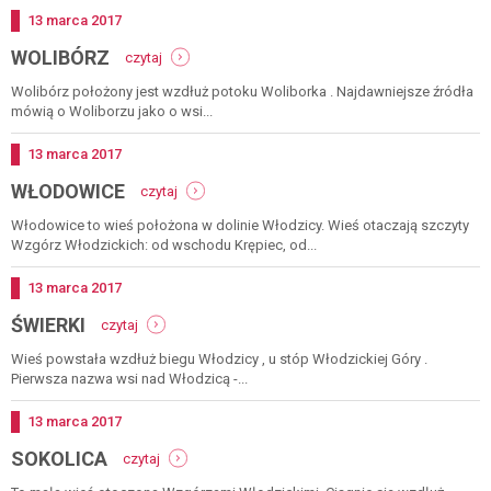
Dodano
13
marca
2017
-
WOLIBÓRZ
czytaj
wolibórz
Wolibórz położony jest wzdłuż potoku Woliborka . Najdawniejsze źródła
mówią o Woliborzu jako o wsi...
Dodano
13
marca
2017
-
WŁODOWICE
czytaj
włodowice
Włodowice to wieś położona w dolinie Włodzicy. Wieś otaczają szczyty
Wzgórz Włodzickich: od wschodu Krępiec, od...
Dodano
13
marca
2017
-
ŚWIERKI
czytaj
świerki
Wieś powstała wzdłuż biegu Włodzicy , u stóp Włodzickiej Góry .
Pierwsza nazwa wsi nad Włodzicą -...
Dodano
13
marca
2017
-
SOKOLICA
czytaj
sokolica