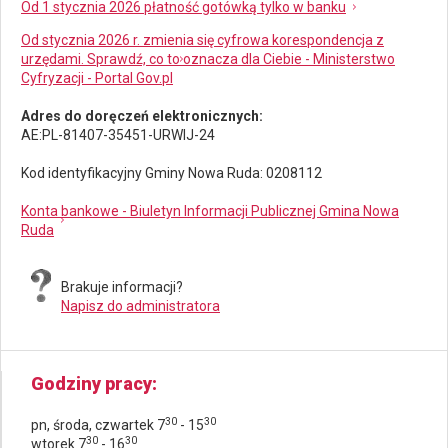
Od 1 stycznia 2026 płatność gotówką tylko w banku
Od stycznia 2026 r. zmienia się cyfrowa korespondencja z
urzędami. Sprawdź, co to oznacza dla Ciebie - Ministerstwo
Cyfryzacji - Portal Gov.pl
Adres do doręczeń elektronicznych:
AE:PL-81407-35451-URWIJ-24
Kod identyfikacyjny Gminy Nowa Ruda: 0208112
Konta bankowe - Biuletyn Informacji Publicznej Gmina Nowa
Ruda
Brakuje informacji?
Napisz do administratora
Godziny pracy
30
30
pn, środa, czwartek 7
- 15
30
30
wtorek 7
- 16