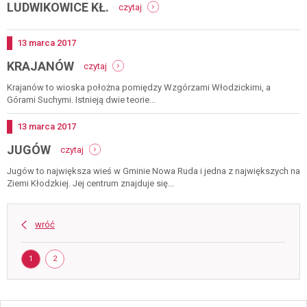
-
LUDWIKOWICE KŁ.
czytaj
ludwikowice
kł.
Dodano
13
marca
2017
-
KRAJANÓW
czytaj
krajanów
Krajanów to wioska położna pomiędzy Wzgórzami Włodzickimi, a
Górami Suchymi. Istnieją dwie teorie...
Dodano
13
marca
2017
-
JUGÓW
czytaj
jugów
Jugów to największa wieś w Gminie Nowa Ruda i jedna z największych na
Ziemi Kłodzkiej. Jej centrum znajduje się...
wróć
Strona
STRONA
STRONA
1
2