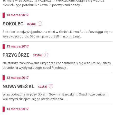
To mała wieś otoczona Wzgórzami Włodzickimi. Ciągnie się wzdłuż
niewielkiego potoku Skokowa. Z początkami osady...
Dodano
13
marca
2017
-
SOKOLEC
czytaj
sokolec
Sokolec to najwyżej położona wieś w Gminie Nowa Ruda. Rozciąga się na
wysokości od ok. 530 m n.p.m do 850 m n.p.m. Leży...
Dodano
13
marca
2017
-
PRZYGÓRZE
czytaj
przygórze
Najstarsze zabudowania Przygórza koncentrowały się wzdłuż Piekielnicy,
strumienia wypływającego spod Przełęczy...
Dodano
13
marca
2017
-
NOWA WIEŚ Kł.
czytaj
nowa
wieś
Wieś położona między Górami Sowimi i Bardzkimi. Osadnicze centrum
kł.
wsi swymi dziejami sięga średniowiecza. ...
Dodano
13
marca
2017