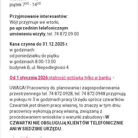
30
30
piątek 7
- 14
Przyjmowanie interesantów:
Wójt przyjmuje we wtorki,
po uprzednim telefonicznym
umówieniu wizyty
, tel. 74 872 09 00
Kasa czynna do 31.12.2025 r.
w godzinach:
od poniedziałku do piątku
w godzinach 8.00-13.00
budynek B, ul. Niepodległości 4
Od 1 stycznia 2026
płatność gotówką tylko w banku
UWAGA! Pracownicy ds.
planowania i zagospodarowania
przestrzennego
tel. 74 872 0928, tel. 74 872 0948 przyjmują
w pokoju nr 3 w godzinach pracy Urzędu oprócz czwartków.
Czwartek jest dniem pracy własnej, to znaczy w tym dniu
pracownicy wykonują pracę własną, związaną z
procedowaniem wniosków o warunki zabudowy i
W
CZWARTKI NIE OBSŁUGUJĄ KLIENTÓW TELEFONICZNIE
ANI W SIEDZIBIE URZĘDU.