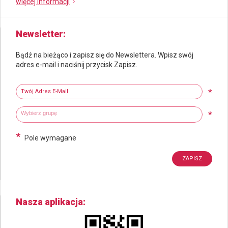
więcej informacji
Newsletter
Bądź na bieżąco i zapisz się do Newslettera. Wpisz swój
adres e-mail i naciśnij przycisk Zapisz.
Newsletter
Twój adres e-mail
*
Wybierz grupy tematyczne
Wpisz wyszukiwaną fraze
*
*
Pole wymagane
Nasza aplikacja