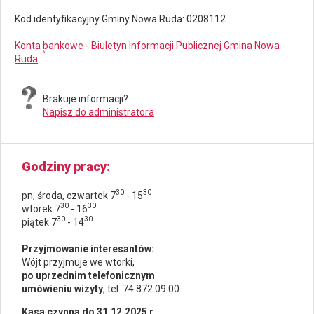
Kod identyfikacyjny Gminy Nowa Ruda: 0208112
Konta bankowe - Biuletyn Informacji Publicznej Gmina Nowa
Ruda
Brakuje informacji?
Napisz do administratora
Godziny pracy
30
30
pn, środa, czwartek 7
- 15
30
30
wtorek 7
- 16
30
30
piątek 7
- 14
Przyjmowanie interesantów:
Wójt przyjmuje we wtorki,
po uprzednim telefonicznym
umówieniu wizyty
, tel. 74 872 09 00
Kasa czynna do 31.12.2025 r.