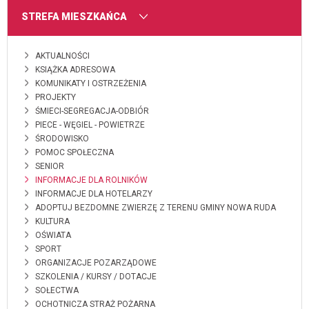
MENU
STREFA MIESZKAŃCA
AKTUALNOŚCI
KSIĄŻKA ADRESOWA
KOMUNIKATY I OSTRZEŻENIA
PROJEKTY
ŚMIECI-SEGREGACJA-ODBIÓR
PIECE - WĘGIEL - POWIETRZE
ŚRODOWISKO
POMOC SPOŁECZNA
SENIOR
INFORMACJE DLA ROLNIKÓW
INFORMACJE DLA HOTELARZY
ADOPTUJ BEZDOMNE ZWIERZĘ Z TERENU GMINY NOWA RUDA
KULTURA
OŚWIATA
SPORT
ORGANIZACJE POZARZĄDOWE
SZKOLENIA / KURSY / DOTACJE
SOŁECTWA
OCHOTNICZA STRAŻ POŻARNA