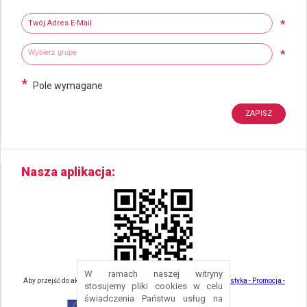
Newsletter
Twój adres e-mail
*
Wybierz grupy tematyczne
Wpisz wyszukiwaną fraze
*
*
Pole wymagane
Nasza aplikacja
W ramach naszej witryny
Aby przejść do aktualności związanych z turystyką - kliknij tu:
Turystyka - Promocja -
stosujemy pliki cookies w celu
Strefa Turysty - Gmina Nowa Ruda
świadczenia Państwu usług na