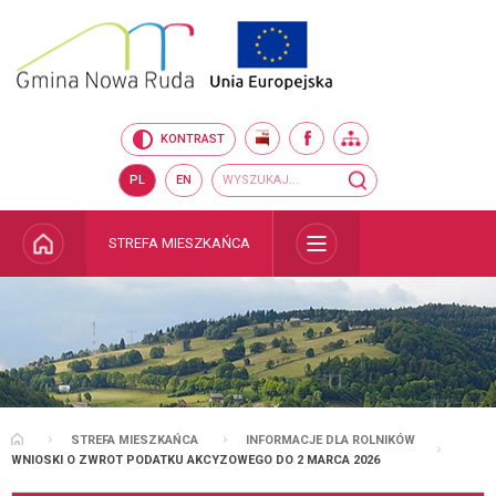
Przejdź do mapy serwisu
Przejdź do wyszukiwarki
Przejdź do głównego
Przejdź do treści
menu
BIP
FACEBOOK
MAPA SERWISU
KONTRAST
Wyszukiwarka
wyszukaj...
PL
EN
STRONA GŁÓWNA
STREFA MIESZKAŃCA
ROZWIŃ
STREFA MIESZKAŃCA
INFORMACJE DLA ROLNIKÓW
STRONA GŁÓWNA
WNIOSKI O ZWROT PODATKU AKCYZOWEGO DO 2 MARCA 2026