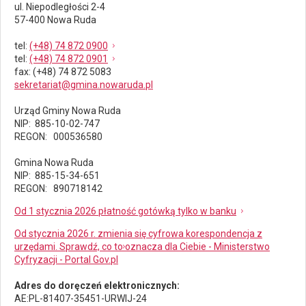
ul. Niepodległości 2-4
57-400 Nowa Ruda
tel
:
(+48) 74 872 0900
tel
:
(+48) 74 872 0901
fax
: (+48) 74 872 5083
sekretariat@gmina.nowaruda.pl
Urząd Gminy Nowa Ruda
NIP: 885-10-02-747
REGON: 000536580
Gmina Nowa Ruda
NIP: 885-15-34-651
REGON: 890718142
Od 1 stycznia 2026 płatność gotówką tylko w banku
Od stycznia 2026 r. zmienia się cyfrowa korespondencja z
urzędami. Sprawdź, co to oznacza dla Ciebie - Ministerstwo
Cyfryzacji - Portal Gov.pl
Adres do doręczeń elektronicznych:
AE:PL-81407-35451-URWIJ-24