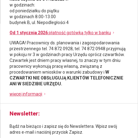
w godzinach:
od poniedziałku do piątku
w godzinach 8.00-13.00
budynek B, ul. Niepodległości 4
Od 1 stycznia 2026
płatność gotówką tylko w banku
UWAGA! Pracownicy ds.
planowania i zagospodarowania
przestrzennego
tel. 74 872 0928, tel. 74 872 0948 przyjmują
w pokoju nr 3 w godzinach pracy Urzędu oprócz czwartków.
Czwartek jest dniem pracy własnej, to znaczy w tym dniu
pracownicy wykonują pracę własną, związaną z
procedowaniem wniosków o warunki zabudowy i
W
CZWARTKI NIE OBSŁUGUJĄ KLIENTÓW TELEFONICZNIE
ANI W SIEDZIBIE URZĘDU.
więcej informacji
Newsletter
Bądź na bieżąco i zapisz się do Newslettera. Wpisz swój
adres e-mail i naciśnij przycisk Zapisz.