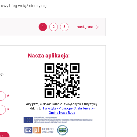
owy bieg wciąż cieszy się...
Strona
strona
STRONA
STRONA
STRONA
..
następna
1
2
3
Nasza aplikacja
 e-
*
Aby przejść do aktualności związanych z turystyką -
*
kliknij tu:
Turystyka - Promocja - Strefa Turysty -
Gmina Nowa Ruda