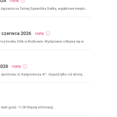
026
czytaj
sąsiedzka
siatka,
prasza na Turniej Sąsiedzka Siatka, wyjątkowe święto...
bożków,
14
czerwca
2026
-
7 czerwca 2026
czytaj
turniej
piłki
30 na boisku Orlik w Bożkowie. Wydarzenie odbywa się w
nożnej
mama
i
ja,
-
bożków,
2026
czytaj
biathlon
7
dla
czerwca
sportowe, ul. Kasprowicza 47 - dojazd tylko od strony...
każdego
2026
niedziela,
31
maja
2026
art godz. 11.00 Więcej informacji...