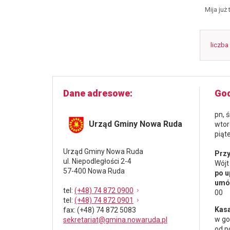
Mija już
liczba
Dane adresowe
God
pn, 
Urząd Gminy Nowa Ruda
wtor
piąt
Urząd Gminy Nowa Ruda
Przy
ul. Niepodległości 2-4
Wójt
57-400 Nowa Ruda
po u
umów
tel
:
(+48) 74 872 0900
00
tel
:
(+48) 74 872 0901
Kasa
fax
: (+48) 74 872 5083
w go
sekretariat@gmina.nowaruda.pl
od p