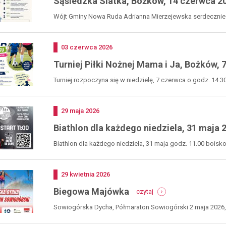
Sąsiedzka Siatka, Bożków, 14 czerwca 2
Wójt Gminy Nowa Ruda Adrianna Mierzejewska serdecznie za
Dodano
03
czerwca
2026
Turniej Piłki Nożnej Mama i Ja, Bożków, 
Turniej rozpoczyna się w niedzielę, 7 czerwca o godz. 14.
ramach...
Dodano
29
maja
2026
Biathlon dla każdego niedziela, 31 maja 
Biathlon dla każdego niedziela, 31 maja godz. 11.00 boisko 
Dodano
29
kwietnia
2026
-
Biegowa Majówka
czytaj
biegowa
majówka
Sowiogórska Dycha, Półmaraton Sowiogórski 2 maja 2026, st