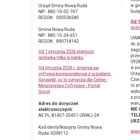
w go
Urząd Gminy Nowa Ruda
budy
NIP: 885-10-02-747
REGON: 000536580
Od 1
gotó
Gmina Nowa Ruda
NIP: 885-15-34-651
UWAG
REGON: 890718142
ds.
p
zago
Od 1 stycznia 2026 płatność
prze
gotówką tylko w banku
0928
w po
Od stycznia 2026 r. zmienia się
Urzę
cyfrowa korespondencja z urzędami.
Czwa
Sprawdź, co to oznacza dla Ciebie -
to z
Ministerstwo Cyfryzacji - Portal
wyko
Gov.pl
z pr
waru
Adres do doręczeń
NIE
elektronicznych:
TELE
AE:PL-81407-35451-URWIJ-24
URZ
Kod identyfikacyjny Gminy Nowa
więc
Ruda: 0208112