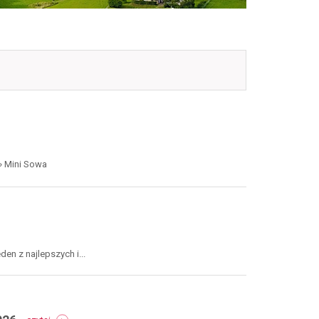
 » Mini Sowa
en z najlepszych i...
-