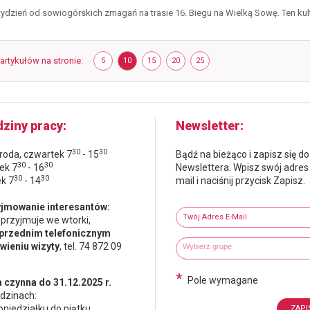
jaśtal
 tydzień od sowiogórskich zmagań na trasie 16. Biegu na Wielką Sowę. Ten kult
pierwszy
na
wielkiej
 artykułów na stronie
POKAŻ
ELEMENTÓW
POKAŻ
ELEMENTÓW
POKAŻ
ELEMENTÓW
POKAŻ
ELEMENTÓW
POKAŻ
ELEMENTÓW
sowie
5
10
15
20
25
NA
NA
NA
NA
NA
STRONIE
STRONIE
STRONIE
STRONIE
STRONIE
ziny pracy
Newsletter
30
30
środa, czwartek 7
- 15
Bądź na bieżąco i zapisz się do
30
30
ek 7
- 16
Newslettera. Wpisz swój adres
30
30
ek 7
- 14
mail i naciśnij przycisk Zapisz.
Newsletter
jmowanie interesantów:
Twój adres e-mail
 przyjmuje we wtorki,
przednim telefonicznym
Wybierz grupy tematyczne
Wpisz wyszukiwaną fraze
ieniu wizyty
, tel. 74 872 09
*
Pole wymagane
 czynna do 31.12.2025 r.
dzinach:
oniedziałku do piątku