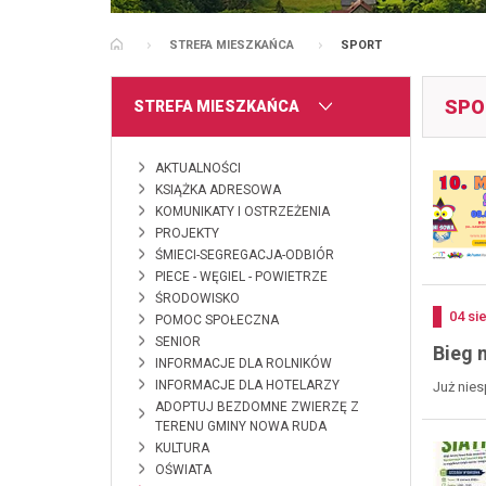
STREFA MIESZKAŃCA
SPORT
STRONA GŁÓWNA
SPO
MENU
STREFA MIESZKAŃCA
AKTUALNOŚCI
KSIĄŻKA ADRESOWA
KOMUNIKATY I OSTRZEŻENIA
PROJEKTY
ŚMIECI-SEGREGACJA-ODBIÓR
PIECE - WĘGIEL - POWIETRZE
ŚRODOWISKO
Doda
04
si
POMOC SPOŁECZNA
SENIOR
Bieg 
INFORMACJE DLA ROLNIKÓW
INFORMACJE DLA HOTELARZY
Już nies
ADOPTUJ BEZDOMNE ZWIERZĘ Z
TERENU GMINY NOWA RUDA
KULTURA
OŚWIATA