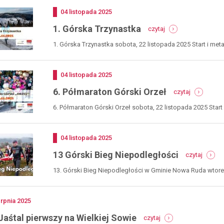
Dodano
04
listopada
2025
-
1. Górska Trzynastka
czytaj
1.
górska
1. Górska Trzynastka sobota, 22 listopada 2025 Start i met
trzynastka
Dodano
04
listopada
2025
-
6. Półmaraton Górski Orzeł
czytaj
6.
półmarato
6. Półmaraton Górski Orzeł sobota, 22 listopada 2025 Start i
górski
orzeł
Dodano
04
listopada
2025
-
13 Górski Bieg Niepodległości
czytaj
13
górski
13. Górski Bieg Niepodległości w Gminie Nowa Ruda wtorek,
bieg
niepod
no
erpnia
2025
-
 Jaśtal pierwszy na Wielkiej Sowie
czytaj
piotr