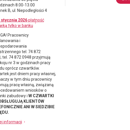
dzinach 8.00-13.00
nek B, ul. Niepodległości 4
 stycznia 2026
płatność
wką tylko w banku
A! Pracownicy
lanowania i
spodarowania
strzennego
tel. 74 872
, tel. 74 872 0948 przyjmują
koju nr 3 w godzinach pracy
du oprócz czwartków.
rtek jest dniem pracy własnej,
naczy w tym dniu pracownicy
nują pracę własną, związaną
ocedowaniem wniosków o
nki zabudowy i
W CZWARTKI
 OBSŁUGUJĄ KLIENTÓW
FONICZNIE ANI W SIEDZIBIE
ĘDU.
ej informacji