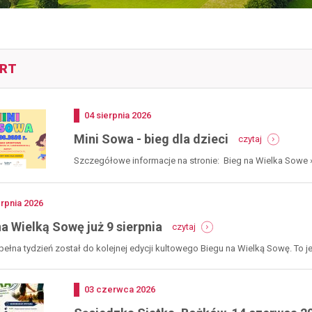
RT
Dodano
04
sierpnia
2026
-
Mini Sowa - bieg dla dzieci
czytaj
mini
sowa
Szczegółowe informacje na stronie: Bieg na Wielka Sowe
-
bieg
dla
no
erpnia
2026
dzieci
-
na Wielką Sowę już 9 sierpnia
czytaj
bieg
na
pełna tydzień został do kolejnej edycji kultowego Biegu na Wielką Sowę. To jed
wielką
sowę
już
Dodano
03
czerwca
2026
9
sierpnia