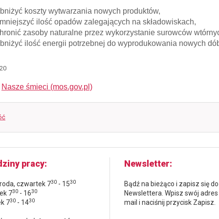
bniżyć koszty wytwarzania nowych produktów,
mniejszyć ilość opadów zalegających na składowiskach,
hronić zasoby naturalne przez wykorzystanie surowców wtórny
bniżyć ilość energii potrzebnej do wyprodukowania nowych dób
020
:
Nasze śmieci (mos.gov.pl)
óć
ziny pracy
Newsletter
30
30
środa, czwartek 7
- 15
Bądź na bieżąco i zapisz się do
30
30
ek 7
- 16
Newslettera. Wpisz swój adres
30
30
ek 7
- 14
mail i naciśnij przycisk Zapisz.
Newsletter