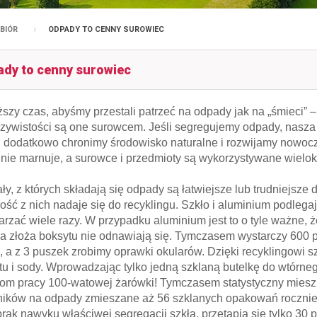
BIÓR
ODPADY TO CENNY SUROWIEC
dy to cenny surowiec
szy czas, abyśmy przestali patrzeć na odpady jak na „śmieci” 
zywistości są one surowcem. Jeśli segregujemy odpady, nasza o
, dodatkowo chronimy środowisko naturalne i rozwijamy nowocz
ę nie marnuje, a surowce i przedmioty są wykorzystywane wielok
ały, z których składają się odpady są łatwiejsze lub trudniejsze
ość z nich nadaje się do recyklingu. Szkło i aluminium podlega
arzać wiele razy. W przypadku aluminium jest to o tyle ważne, ż
 a złoża boksytu nie odnawiają się. Tymczasem wystarczy 600 
, a z 3 puszek zrobimy oprawki okularów. Dzięki recyklingowi 
tu i sody. Wprowadzając tylko jedną szklaną butelkę do wtórne
om pracy 100-watowej żarówki! Tymczasem statystyczny miesz
ików na odpady zmieszane aż 56 szklanych opakowań rocznie. 
brak nawyku właściwej segregacji szkła, przetapia się tylko 3