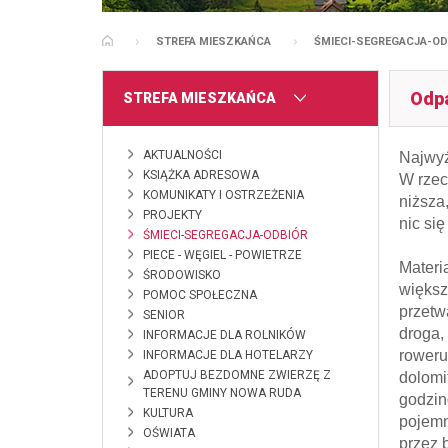
STREFA MIESZKAŃCA
ŚMIECI-SEGREGACJA-OD
STRONA GŁÓWNA
Odpa
MENU
STREFA MIESZKAŃCA
AKTUALNOŚCI
Najwyż
KSIĄŻKA ADRESOWA
W rzec
KOMUNIKATY I OSTRZEŻENIA
niższa
PROJEKTY
nic si
ŚMIECI-SEGREGACJA-ODBIÓR
PIECE - WĘGIEL - POWIETRZE
Materi
ŚRODOWISKO
większ
POMOC SPOŁECZNA
przetw
SENIOR
droga,
INFORMACJE DLA ROLNIKÓW
roweru
INFORMACJE DLA HOTELARZY
ADOPTUJ BEZDOMNE ZWIERZĘ Z
dolomi
TERENU GMINY NOWA RUDA
godzin
KULTURA
pojemn
OŚWIATA
przez 