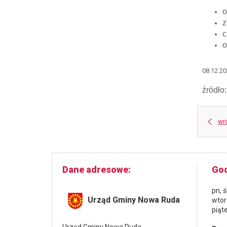
o
z
c
o
08.12.2
źródło
wr
Dane adresowe
God
pn, 
Urząd Gminy Nowa Ruda
wtor
piąt