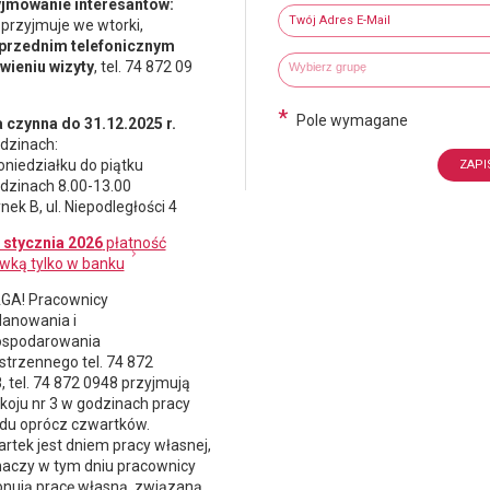
jmowanie interesantów:
Twój adres e-mail
 przyjmuje we wtorki,
przednim telefonicznym
Wybierz grupy tematyczne
Wpisz wyszukiwaną fraze
ieniu wizyty
, tel. 74 872 09
*
Pole wymagane
 czynna do 31.12.2025 r.
dzinach:
oniedziałku do piątku
dzinach 8.00-13.00
nek B, ul. Niepodległości 4
 stycznia 2026
płatność
wką tylko w banku
A! Pracownicy
lanowania i
spodarowania
strzennego
tel. 74 872
, tel. 74 872 0948 przyjmują
koju nr 3 w godzinach pracy
du oprócz czwartków.
rtek jest dniem pracy własnej,
naczy w tym dniu pracownicy
nują pracę własną, związaną