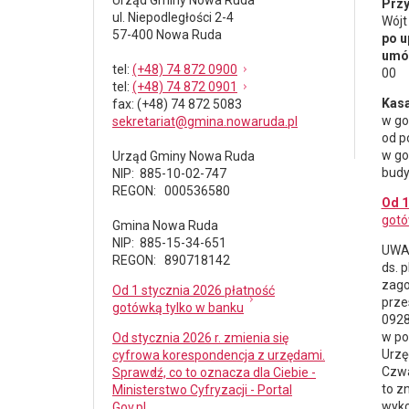
Urząd Gminy Nowa Ruda
Przy
ul. Niepodległości 2-4
Wójt
57-400 Nowa Ruda
po u
umów
tel
:
(+48) 74 872 0900
00
tel
:
(+48) 74 872 0901
Kasa
fax
: (+48) 74 872 5083
w go
sekretariat@gmina.nowaruda.pl
od p
w go
Urząd Gminy Nowa Ruda
budy
NIP: 885-10-02-747
REGON: 000536580
Od 1
gotó
Gmina Nowa Ruda
NIP: 885-15-34-651
UWAG
REGON: 890718142
ds.
p
zago
Od 1 stycznia 2026 płatność
prze
gotówką tylko w banku
0928
w po
Od stycznia 2026 r. zmienia się
Urzę
cyfrowa korespondencja z urzędami.
Czwa
Sprawdź, co to oznacza dla Ciebie -
to z
Ministerstwo Cyfryzacji - Portal
wyko
Gov.pl