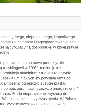
– coś zbędnego, niepotrzebnego, kłopotliwego.
płata za ich odbiór i zagospodarowanie jest
esną cyrkulacyjną gospodarkę, w której prawie
rotnie.
 do przetworzenia na nowe produkty, ale
ją recyklingowi w 100%, można je też
e produkcja aluminium z rud jest relatywnie
puszek aluminiowych, by powstała rama do
szkła możemy ograniczyć zużycie piasku,
go obiegu, ograniczamy zużycie energii równe 4
kaniec Polski nieprawidłowo wyrzuca do
Warto zmienić te przyzwyczajenia. W Polsce,
0 proc. wyrzucanych szklanych opakowań –