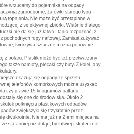
o, które wrzucamy do pojemnika na odpady
 naczynia żaroodporne, żarówki starego typu –
turą topnienia. Nie może być przetapiane w
odzącej z selektywnej zbiórki. Właśnie dlatego
uczki nie da się już łatwo i tanio rozpoznać, z
 z pochodnych ropy naftowej. Zamiast zużywać
osztowne, tworzywa sztuczne można ponownie
 z polaru. Plastik może być też przetwarzany
go także namioty, plecaki czy buty. Z kolei, aby
ulatury.
niejsze okazują się odpady ze sprzętu
ktywnej telefonów komórkowych można uzyskać
ota czy prawie 15 kilogramów palladu.
dostały się one do środowiska. Około 2
 skutek połknięcia plastikowych odpadów
adów zwiększyła się trzykrotnie przez
się dwukrotnie. Nie ma już na Ziemi miejsca na
 staranniej niż dotąd, by łatwiej i skuteczniej