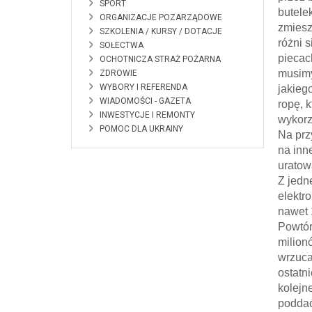
SPORT
butele
ORGANIZACJE POZARZĄDOWE
zmiesz
SZKOLENIA / KURSY / DOTACJE
różni 
SOŁECTWA
piecac
OCHOTNICZA STRAŻ POŻARNA
musimy 
ZDROWIE
WYBORY I REFERENDA
jakieg
WIADOMOŚCI - GAZETA
ropę, 
INWESTYCJE I REMONTY
wykorz
POMOC DLA UKRAINY
Na prz
na inn
uratow
Z jedn
elektr
nawet 
Powtór
milion
wrzuca
ostatn
kolejn
poddać