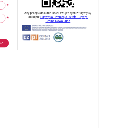
*
Aby przejść do aktualności związanych z turystyką -
*
kliknij tu:
Turystyka - Promocja - Strefa Turysty -
Gmina Nowa Ruda