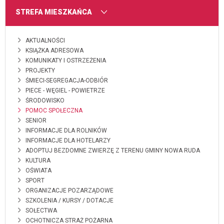
MENU
STREFA MIESZKAŃCA
AKTUALNOŚCI
KSIĄŻKA ADRESOWA
KOMUNIKATY I OSTRZEŻENIA
PROJEKTY
ŚMIECI-SEGREGACJA-ODBIÓR
PIECE - WĘGIEL - POWIETRZE
ŚRODOWISKO
POMOC SPOŁECZNA
SENIOR
INFORMACJE DLA ROLNIKÓW
INFORMACJE DLA HOTELARZY
ADOPTUJ BEZDOMNE ZWIERZĘ Z TERENU GMINY NOWA RUDA
KULTURA
OŚWIATA
SPORT
ORGANIZACJE POZARZĄDOWE
SZKOLENIA / KURSY / DOTACJE
SOŁECTWA
OCHOTNICZA STRAŻ POŻARNA