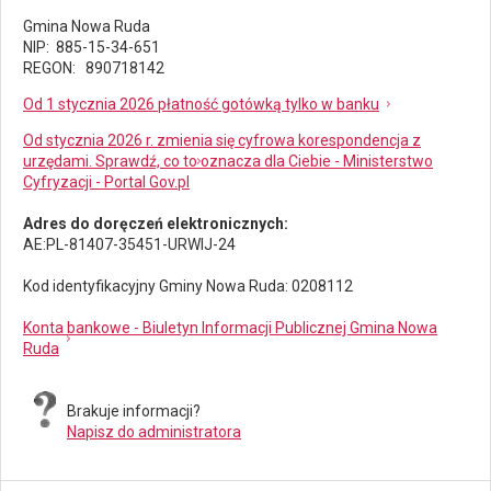
Gmina Nowa Ruda
NIP: 885-15-34-651
REGON: 890718142
Od 1 stycznia 2026 płatność gotówką tylko w banku
Od stycznia 2026 r. zmienia się cyfrowa korespondencja z
urzędami. Sprawdź, co to oznacza dla Ciebie - Ministerstwo
Cyfryzacji - Portal Gov.pl
Adres do doręczeń elektronicznych:
AE:PL-81407-35451-URWIJ-24
Kod identyfikacyjny Gminy Nowa Ruda: 0208112
Konta bankowe - Biuletyn Informacji Publicznej Gmina Nowa
Ruda
Brakuje informacji?
Napisz do administratora