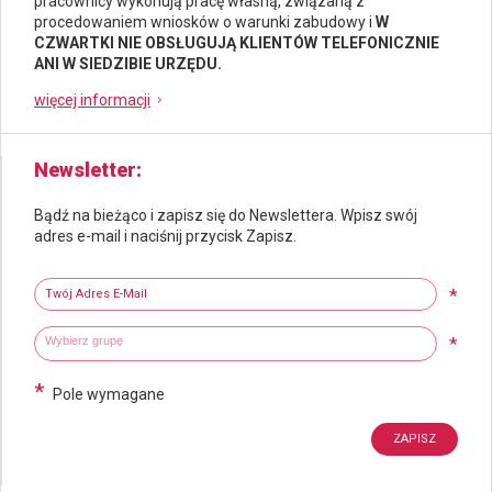
pracownicy wykonują pracę własną, związaną z
procedowaniem wniosków o warunki zabudowy i
W
CZWARTKI NIE OBSŁUGUJĄ KLIENTÓW TELEFONICZNIE
ANI W SIEDZIBIE URZĘDU.
więcej informacji
Newsletter
Bądź na bieżąco i zapisz się do Newslettera. Wpisz swój
adres e-mail i naciśnij przycisk Zapisz.
Newsletter
Twój adres e-mail
*
Wybierz grupy tematyczne
Wpisz wyszukiwaną fraze
*
*
Pole wymagane