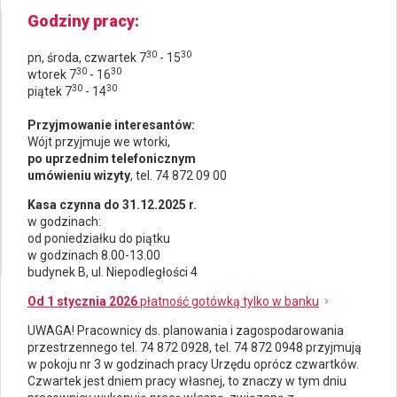
Godziny pracy
30
30
pn, środa, czwartek 7
- 15
30
30
wtorek 7
- 16
30
30
piątek 7
- 14
Przyjmowanie interesantów:
Wójt przyjmuje we wtorki,
po uprzednim telefonicznym
umówieniu wizyty
, tel. 74 872 09 00
Kasa czynna do 31.12.2025 r.
w godzinach:
od poniedziałku do piątku
w godzinach 8.00-13.00
budynek B, ul. Niepodległości 4
Od 1 stycznia 2026
płatność gotówką tylko w banku
UWAGA! Pracownicy ds.
planowania i zagospodarowania
przestrzennego
tel. 74 872 0928, tel. 74 872 0948 przyjmują
w pokoju nr 3 w godzinach pracy Urzędu oprócz czwartków.
Czwartek jest dniem pracy własnej, to znaczy w tym dniu