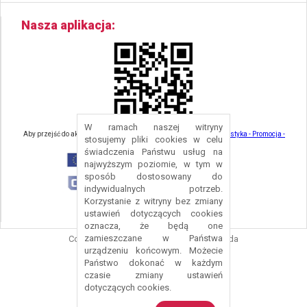
Nasza aplikacja
W ramach naszej witryny
Aby przejść do aktualności związanych z turystyką - kliknij tu:
Turystyka - Promocja -
stosujemy pliki cookies w celu
Strefa Turysty - Gmina Nowa Ruda
świadczenia Państwu usług na
najwyższym poziomie, w tym w
sposób dostosowany do
indywidualnych potrzeb.
Korzystanie z witryny bez zmiany
ustawień dotyczących cookies
oznacza, że będą one
zamieszczane w Państwa
Copyright © 2016 Urząd Gminy Nowa Ruda
urządzeniu końcowym. Możecie
Projekt i wykonanie:
Logonet Sp. z o.o.
Państwo dokonać w każdym
czasie zmiany ustawień
dotyczących cookies.