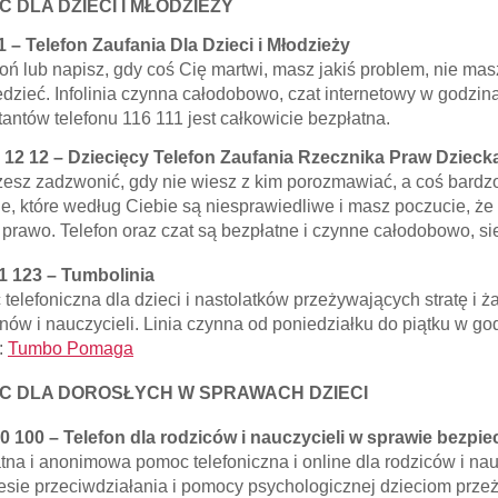
 DLA DZIECI I MŁODZIEŻY
1 – Telefon Zaufania Dla Dzieci i Młodzieży
ń lub napisz, gdy coś Cię martwi, masz jakiś problem, nie mas
dzieć. Infolinia czynna całodobowo, czat internetowy w godzi
tantów telefonu 116 111 jest całkowicie bezpłatna.
 12 12 – Dziecięcy Telefon Zaufania Rzecznika Praw Dzieck
esz zadzwonić, gdy nie wiesz z kim porozmawiać, a coś bardzo
je, które według Ciebie są niesprawiedliwe i masz poczucie, że 
 prawo. Telefon oraz czat są bezpłatne i czynne całodobowo, si
1 123 – Tumbolinia
telefoniczna dla dzieci i nastolatków przeżywających stratę i ża
nów i nauczycieli. Linia czynna od poniedziałku do piątku w g
:
Tumbo Pomaga
C DLA DOROSŁYCH W SPRAWACH DZIECI
0 100 – Telefon dla rodziców i nauczycieli w sprawie bezpie
tna i anonimowa pomoc telefoniczna i online dla rodziców i naucz
esie przeciwdziałania i pomocy psychologicznej dzieciom przeżyw