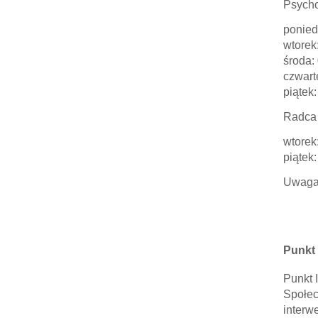
Psycho
ponied
wtorek
środa:
czwart
piątek:
Radca
wtorek:
piątek:
Uwaga:
Punkt 
Punkt 
Społec
interw