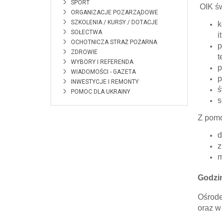
SPORT
OIK św
ORGANIZACJE POZARZĄDOWE
SZKOLENIA / KURSY / DOTACJE
k
SOŁECTWA
i
OCHOTNICZA STRAŻ POŻARNA
p
ZDROWIE
t
WYBORY I REFERENDA
p
WIADOMOŚCI - GAZETA
p
INWESTYCJE I REMONTY
ś
POMOC DLA UKRAINY
s
Z pomo
d
z
m
Godzi
Ośrode
oraz w