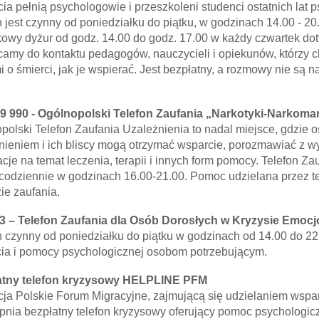
ia pełnią psychologowie i przeszkoleni studenci ostatnich lat p
n jest czynny od poniedziałku do piątku, w godzinach 14.00 - 20
owy dyżur od godz. 14.00 do godz. 17.00 w każdy czwartek doty
amy do kontaktu pedagogów, nauczycieli i opiekunów, którzy ch
i o śmierci, jak je wspierać. Jest bezpłatny, a rozmowy nie są n
9 990 - Ogólnopolski Telefon Zaufania „Narkotyki-Narkoma
polski Telefon Zaufania Uzależnienia to nadal miejsce, gdzie
nieniem i ich bliscy mogą otrzymać wsparcie, porozmawiać z w
cje na temat leczenia, terapii i innych form pomocy. Telefon Zau
 codziennie w godzinach 16.00-21.00. Pomoc udzielana przez te
ie zaufania.
3 – Telefon Zaufania dla Osób Dorosłych w Kryzysie Emoc
n czynny od poniedziałku do piątku w godzinach od 14.00 do 22.
ia i pomocy psychologicznej osobom potrzebującym.
atny telefon kryzysowy HELPLINE PFM
ja Polskie Forum Migracyjne, zajmującą się udzielaniem wspa
pnia bezpłatny telefon kryzysowy oferujący pomoc psychologicz