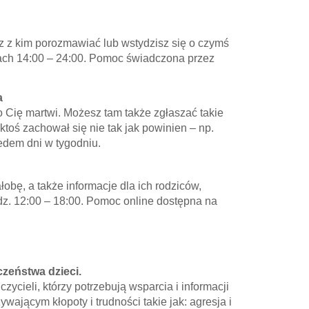
z z kim porozmawiać lub wstydzisz się o czymś
nach 14:00 – 24:00. Pomoc świadczona przez
a
 Cię martwi. Możesz tam także zgłaszać takie
ktoś zachował się nie tak jak powinien – np.
edem dni w tygodniu.
łobę, a także informacje dla ich rodziców,
odz. 12:00 – 18:00. Pomoc online dostępna na
czeństwa dzieci.
ycieli, którzy potrzebują wsparcia i informacji
ającym kłopoty i trudności takie jak: agresja i