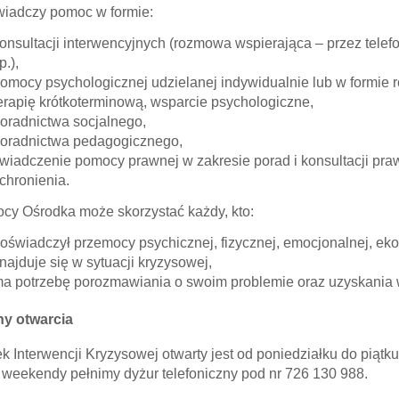
iadczy pomoc w formie:
onsultacji interwencyjnych (rozmowa wspierająca – przez telefo
tp.),
omocy psychologicznej udzielanej indywidualnie lub w formie r
erapię krótkoterminową, wsparcie psychologiczne,
oradnictwa socjalnego,
oradnictwa pedagogicznego,
wiadczenie pomocy prawnej w zakresie porad i konsultacji pra
chronienia.
cy Ośrodka może skorzystać każdy, kto:
oświadczył przemocy psychicznej, fizycznej, emocjonalnej, ek
najduje się w sytuacji kryzysowej,
a potrzebę porozmawiania o swoim problemie oraz uzyskania 
ny otwarcia
k Interwencji Kryzysowej otwarty jest od poniedziałku do piątk
 weekendy pełnimy dyżur telefoniczny pod nr 726 130 988.