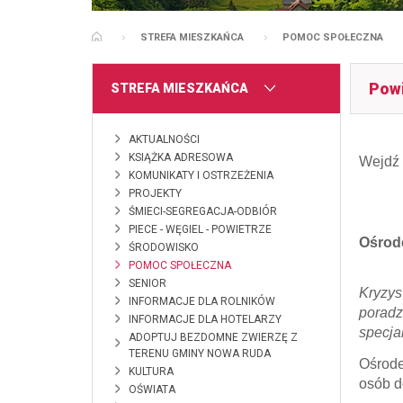
STREFA MIESZKAŃCA
POMOC SPOŁECZNA
STRONA GŁÓWNA
Powi
MENU
STREFA MIESZKAŃCA
AKTUALNOŚCI
KSIĄŻKA ADRESOWA
Wejdź 
KOMUNIKATY I OSTRZEŻENIA
PROJEKTY
ŚMIECI-SEGREGACJA-ODBIÓR
PIECE - WĘGIEL - POWIETRZE
Ośrode
ŚRODOWISKO
POMOC SPOŁECZNA
SENIOR
Kryzys
INFORMACJE DLA ROLNIKÓW
poradz
INFORMACJE DLA HOTELARZY
specja
ADOPTUJ BEZDOMNE ZWIERZĘ Z
TERENU GMINY NOWA RUDA
Ośrode
KULTURA
osób d
OŚWIATA