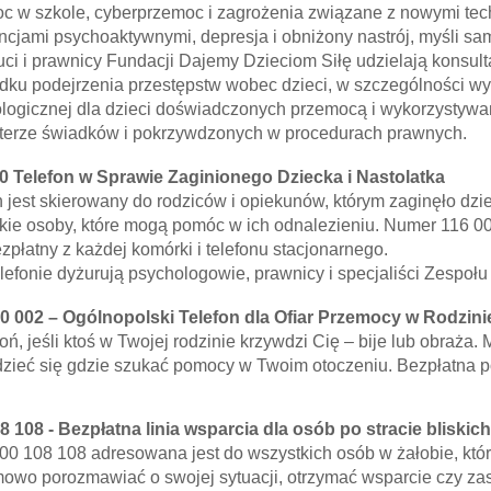
c w szkole, cyberprzemoc i zagrożenia związane z nowymi tech
ncjami psychoaktywnymi, depresja i obniżony nastrój, myśli s
uci i prawnicy Fundacji Dajemy Dzieciom Siłę udzielają konsul
dku podejrzenia przestępstw wobec dzieci, w szczególności w
logicznej dla dzieci doświadczonych przemocą i wykorzystywa
terze świadków i pokrzywdzonych w procedurach prawnych.
0 Telefon w Sprawie Zaginionego Dziecka i Nastolatka
n jest skierowany do rodziców i opiekunów, którym zaginęło dzi
kie osoby, które mogą pomóc w ich odnalezieniu. Numer 116 000
ezpłatny z każdej komórki i telefonu stacjonarnego.
elefonie dyżurują psychologowie, prawnicy i specjaliści Zespołu
0 002 – Ogólnopolski Telefon dla Ofiar Przemocy w Rodzini
ń, jeśli ktoś w Twojej rodzinie krzywdzi Cię – bije lub obraża.
zieć się gdzie szukać pomocy w Twoim otoczeniu. Bezpłatna 
8 108 - Bezpłatna linia wsparcia dla osób po stracie bliskich
800 108 108 adresowana jest do wszystkich osób w żałobie, kt
owo porozmawiać o swojej sytuacji, otrzymać wsparcie czy za