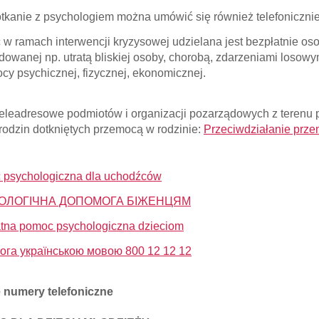
tkanie z psychologiem można umówić się również telefonicznie
w ramach interwencji kryzysowej udzielana jest bezpłatnie os
owanej np. utratą bliskiej osoby, chorobą, zdarzeniami loso
cy psychicznej, fizycznej, ekonomicznej.
eleadresowe podmiotów i organizacji pozarządowych z terenu 
 rodzin dotkniętych przemocą w rodzinie:
Przeciwdziałanie prz
psychologiczna dla uchodźców
ОЛОГІЧНА ДОПОМОГА БІЖЕНЦЯМ
tna pomoc psychologiczna dzieciom
га українською мовою 800 12 12 12
 numery telefoniczne