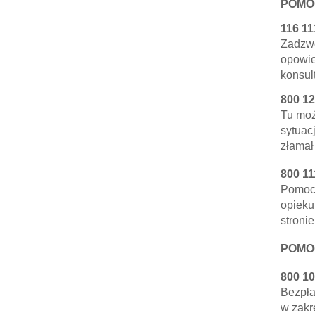
POMOC
116 11
Zadzwo
opowie
konsul
800 12
Tu moż
sytuac
złamał
800 11
Pomoc 
opieku
stronie
POMO
800 10
Bezpła
w zakr