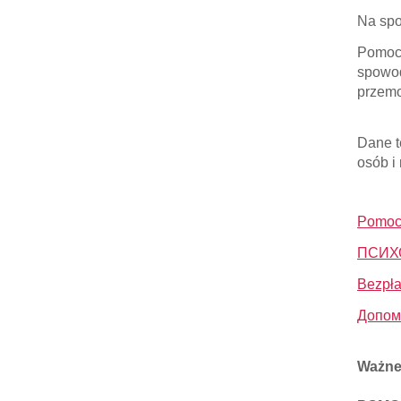
Na spo
Pomoc 
spowod
przemo
Dane t
osób i
Pomoc 
ПСИХ
Bezpła
Допомо
Ważne