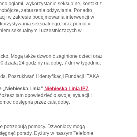
nologiami, wykorzystanie seksualne, kontakt z
amobójcze, zaburzenia odżywiania. Ponadto
tacji w zakresie podejmowania interwencji w
ykorzystywania seksualnego, oraz pomocy
niem seksualnym i uczestniczących w
ecko. Mogą także dzwonić zaginione dzieci oraz
 działa 24 godziny na dobę, 7 dni w tygodniu.
 ds. Poszukiwań i Identyfikacji Fundacji ITAKA.
e „Niebieska Linia”
Niebieska Linia IPZ
 Możesz tam opowiedzieć o swojej sytuacji i
pomoc dostępna przez całą dobę.
.
óre potrzebują pomocy. Dzwoniący mogą
sięgnąć porady. Dyżury w naszym Telefonie