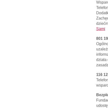
Wsparc
Telefo
Dodatk
Zachęc
dziećm
Sami
801 19
Ogólno
uzależ
informa
działa
zasadz
116 12
Telefo
wsparc
Bezpł
Fundac
udostę