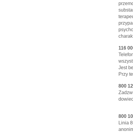
przemo
substa
terape
przypa
psycho
charak
116 00
Telefo
wszyst
Jest b
Przy t
800 12
Zadzwo
dowied
800 10
Linia 
anonim