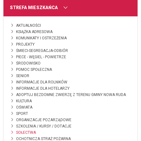
MENU
STREFA MIESZKAŃCA
AKTUALNOŚCI
KSIĄŻKA ADRESOWA
KOMUNIKATY I OSTRZEŻENIA
PROJEKTY
ŚMIECI-SEGREGACJA-ODBIÓR
PIECE - WĘGIEL - POWIETRZE
ŚRODOWISKO
POMOC SPOŁECZNA
SENIOR
INFORMACJE DLA ROLNIKÓW
INFORMACJE DLA HOTELARZY
ADOPTUJ BEZDOMNE ZWIERZĘ Z TERENU GMINY NOWA RUDA
KULTURA
OŚWIATA
SPORT
ORGANIZACJE POZARZĄDOWE
SZKOLENIA / KURSY / DOTACJE
SOŁECTWA
OCHOTNICZA STRAŻ POŻARNA