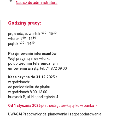
Napisz do administratora
Godziny pracy
30
30
pn, środa, czwartek 7
- 15
30
30
wtorek 7
- 16
30
30
piątek 7
- 14
Przyjmowanie interesantów:
Wójt przyjmuje we wtorki,
po uprzednim telefonicznym
umówieniu wizyty
, tel. 74 872 09 00
Kasa czynna do 31.12.2025 r.
w godzinach:
od poniedziałku do piątku
w godzinach 8.00-13.00
budynek B, ul. Niepodległości 4
Od 1 stycznia 2026
płatność gotówką tylko w banku
UWAGA! Pracownicy ds.
planowania i zagospodarowania