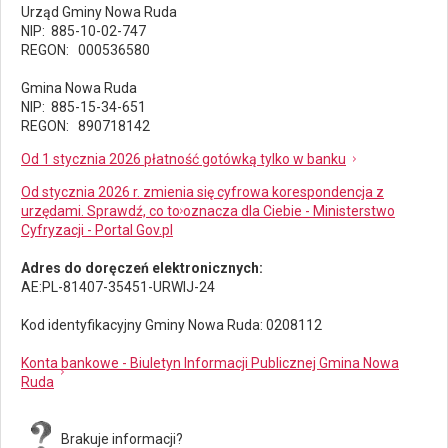
Urząd Gminy Nowa Ruda
NIP: 885-10-02-747
REGON: 000536580
Gmina Nowa Ruda
NIP: 885-15-34-651
REGON: 890718142
Od 1 stycznia 2026 płatność gotówką tylko w banku
Od stycznia 2026 r. zmienia się cyfrowa korespondencja z
urzędami. Sprawdź, co to oznacza dla Ciebie - Ministerstwo
Cyfryzacji - Portal Gov.pl
Adres do doręczeń elektronicznych:
AE:PL-81407-35451-URWIJ-24
Kod identyfikacyjny Gminy Nowa Ruda: 0208112
Konta bankowe - Biuletyn Informacji Publicznej Gmina Nowa
Ruda
Brakuje informacji?