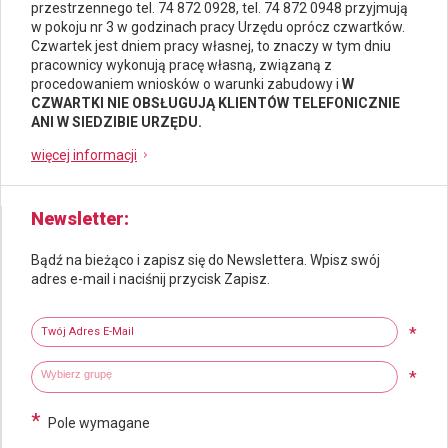
przestrzennego
tel. 74 872 0928, tel. 74 872 0948 przyjmują
w pokoju nr 3 w godzinach pracy Urzędu oprócz czwartków.
Czwartek jest dniem pracy własnej, to znaczy w tym dniu
pracownicy wykonują pracę własną, związaną z
procedowaniem wniosków o warunki zabudowy i
W
CZWARTKI NIE OBSŁUGUJĄ KLIENTÓW TELEFONICZNIE
ANI W SIEDZIBIE URZĘDU.
więcej informacji
Newsletter
Bądź na bieżąco i zapisz się do Newslettera. Wpisz swój
adres e-mail i naciśnij przycisk Zapisz.
Newsletter
Twój adres e-mail
*
Wybierz grupy tematyczne
Wpisz wyszukiwaną fraze
*
*
Pole wymagane