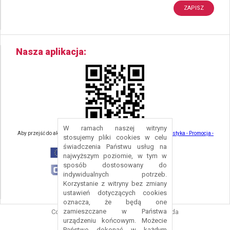
Nasza aplikacja
W ramach naszej witryny
Aby przejść do aktualności związanych z turystyką - kliknij tu:
Turystyka - Promocja -
stosujemy pliki cookies w celu
Strefa Turysty - Gmina Nowa Ruda
świadczenia Państwu usług na
najwyższym poziomie, w tym w
sposób dostosowany do
indywidualnych potrzeb.
Korzystanie z witryny bez zmiany
ustawień dotyczących cookies
oznacza, że będą one
zamieszczane w Państwa
Copyright © 2016 Urząd Gminy Nowa Ruda
urządzeniu końcowym. Możecie
Projekt i wykonanie:
Logonet Sp. z o.o.
Państwo dokonać w każdym