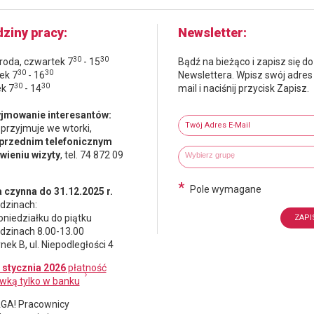
ziny pracy
Newsletter
30
30
środa, czwartek 7
- 15
Bądź na bieżąco i zapisz się do
30
30
ek 7
- 16
Newslettera. Wpisz swój adres
30
30
ek 7
- 14
mail i naciśnij przycisk Zapisz.
Newsletter
jmowanie interesantów:
Twój adres e-mail
 przyjmuje we wtorki,
przednim telefonicznym
Wybierz grupy tematyczne
Wpisz wyszukiwaną fraze
ieniu wizyty
, tel. 74 872 09
*
Pole wymagane
 czynna do 31.12.2025 r.
dzinach:
oniedziałku do piątku
dzinach 8.00-13.00
nek B, ul. Niepodległości 4
 stycznia 2026
płatność
wką tylko w banku
A! Pracownicy