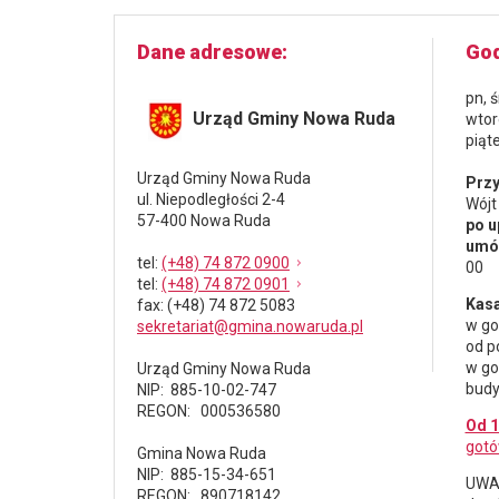
Dane adresowe
God
pn, 
Urząd Gminy Nowa Ruda
wtor
piąt
Urząd Gminy Nowa Ruda
Przy
ul. Niepodległości 2-4
Wójt
57-400 Nowa Ruda
po u
umów
tel
:
(+48) 74 872 0900
00
tel
:
(+48) 74 872 0901
Kasa
fax
: (+48) 74 872 5083
w go
sekretariat@gmina.nowaruda.pl
od p
w go
Urząd Gminy Nowa Ruda
budy
NIP: 885-10-02-747
REGON: 000536580
Od 1
gotó
Gmina Nowa Ruda
NIP: 885-15-34-651
UWAG
REGON: 890718142