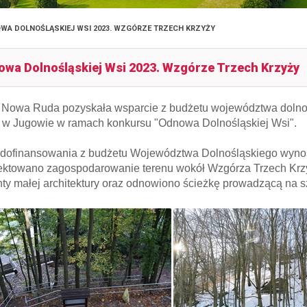
WA DOLNOŚLĄSKIEJ WSI 2023. WZGÓRZE TRZECH KRZYŻY
wa Dolnośląskiej Wsi 2023. Wzgórze Trzech Krzyży
Nowa Ruda pozyskała wsparcie z budżetu województwa dolno
 w Jugowie w
ramach konkursu "Odnowa Dolnośląskiej Wsi".
dofinansowania z budżetu Województwa Dolnośląskiego wynosi
ektowano zagospodarowanie terenu wokół Wzgórza Trzech Krz
ty małej architektury oraz odnowiono ścieżkę prowadzącą na s