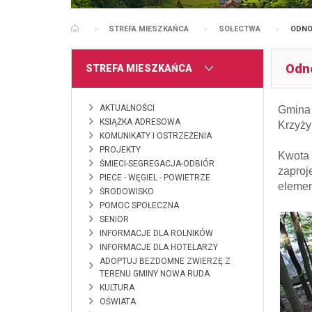
STREFA MIESZKAŃCA
SOŁECTWA
ODNO
STRONA GŁÓWNA
Odno
MENU
STREFA MIESZKAŃCA
AKTUALNOŚCI
Gmina 
KSIĄŻKA ADRESOWA
Krzyży
KOMUNIKATY I OSTRZEŻENIA
PROJEKTY
Kwota 
ŚMIECI-SEGREGACJA-ODBIÓR
zaproj
PIECE - WĘGIEL - POWIETRZE
elemen
ŚRODOWISKO
POMOC SPOŁECZNA
SENIOR
INFORMACJE DLA ROLNIKÓW
INFORMACJE DLA HOTELARZY
ADOPTUJ BEZDOMNE ZWIERZĘ Z
TERENU GMINY NOWA RUDA
KULTURA
OŚWIATA