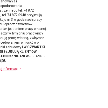
lanowania i
spodarowania
strzennego
tel. 74 872
, tel. 74 872 0948 przyjmują
koju nr 3 w godzinach pracy
du oprócz czwartków.
rtek jest dniem pracy własnej,
naczy w tym dniu pracownicy
nują pracę własną, związaną
ocedowaniem wniosków o
nki zabudowy i
W CZWARTKI
 OBSŁUGUJĄ KLIENTÓW
FONICZNIE ANI W SIEDZIBIE
ĘDU.
ej informacji