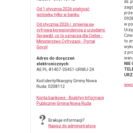
ds.
p
zago
Od 1 stycznia 2026 płatność
prze
gotówką tylko w banku
0928
w po
Od stycznia 2026 r. zmienia się
Urzę
cyfrowa korespondencja z urzędami.
Czwa
Sprawdź, co to oznacza dla Ciebie -
to z
Ministerstwo Cyfryzacji - Portal
wyko
Gov.pl
z pr
waru
Adres do doręczeń
NIE
elektronicznych:
TELE
AE:PL-81407-35451-URWIJ-24
URZ
Kod identyfikacyjny Gminy Nowa
więc
Ruda: 0208112
Konta bankowe - Biuletyn Informacji
Publicznej Gmina Nowa Ruda
Brakuje informacji?
Napisz do administratora