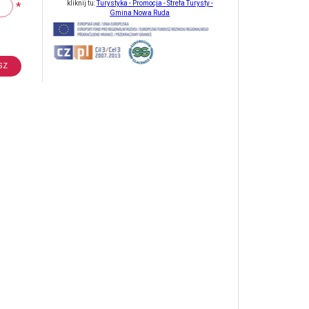
*
kliknij tu:
Turystyka - Promocja - Strefa Turysty -
Gmina Nowa Ruda