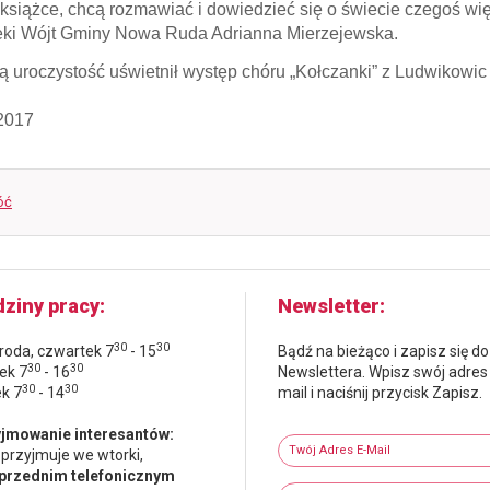
 książce, chcą rozmawiać i dowiedzieć się o świecie czegoś wi
teki Wójt Gminy Nowa Ruda Adrianna Mierzejewska.
ą uroczystość uświetnił występ chóru „Kołczanki” z Ludwikowic 
2017
óć
ziny pracy
Newsletter
30
30
środa, czwartek 7
- 15
Bądź na bieżąco i zapisz się do
30
30
ek 7
- 16
Newslettera. Wpisz swój adres
30
30
ek 7
- 14
mail i naciśnij przycisk Zapisz.
Newsletter
jmowanie interesantów:
Twój adres e-mail
 przyjmuje we wtorki,
przednim telefonicznym