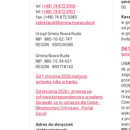
umów
tel
:
(+48) 74 872 0900
00
tel
:
(+48) 74 872 0901
Kasa
fax
: (+48) 74 872 5083
w go
sekretariat@gmina.nowaruda.pl
od p
w go
Urząd Gminy Nowa Ruda
budy
NIP: 885-10-02-747
REGON: 000536580
Od 1
gotó
Gmina Nowa Ruda
NIP: 885-15-34-651
UWAG
REGON: 890718142
ds.
p
zago
Od 1 stycznia 2026 płatność
prze
gotówką tylko w banku
0928
w po
Od stycznia 2026 r. zmienia się
Urzę
cyfrowa korespondencja z urzędami.
Czwa
Sprawdź, co to oznacza dla Ciebie -
to z
Ministerstwo Cyfryzacji - Portal
wyko
Gov.pl
z pr
waru
Adres do doręczeń
NIE