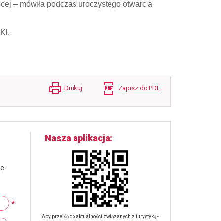
ęcej – mówiła podczas uroczystego otwarcia
Kł.
Drukuj
Zapisz do PDF
Nasza aplikacja
 e-
*
Aby przejść do aktualności związanych z turystyką -