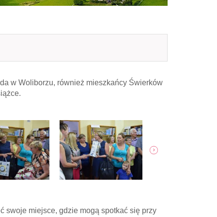
 Ruda w Woliborzu, również mieszkańcy Świerków
iążce.
pokaż następne zdję
ieć swoje miejsce, gdzie mogą spotkać się przy