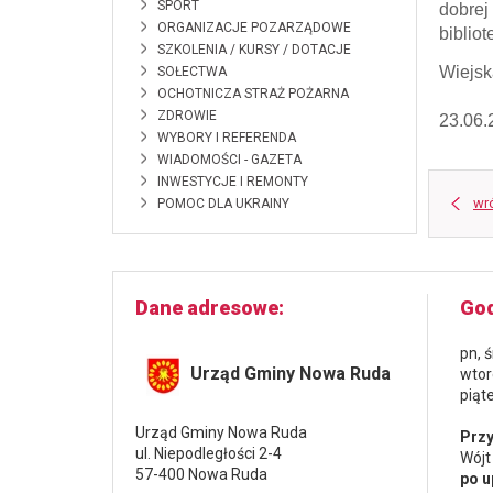
SPORT
dobrej
ORGANIZACJE POZARZĄDOWE
biblio
SZKOLENIA / KURSY / DOTACJE
Wiejsk
SOŁECTWA
OCHOTNICZA STRAŻ POŻARNA
ZDROWIE
23.06.
WYBORY I REFERENDA
WIADOMOŚCI - GAZETA
INWESTYCJE I REMONTY
wr
POMOC DLA UKRAINY
Dane adresowe
God
pn, 
Urząd Gminy Nowa Ruda
wtor
piąt
Urząd Gminy Nowa Ruda
Przy
ul. Niepodległości 2-4
Wójt
57-400 Nowa Ruda
po u