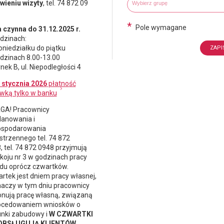
Wybierz grupy tematyczne
Wpisz wyszukiwaną fraze
ieniu wizyty
, tel. 74 872 09
*
Pole wymagane
 czynna do 31.12.2025 r.
dzinach:
oniedziałku do piątku
dzinach 8.00-13.00
nek B, ul. Niepodległości 4
 stycznia 2026
płatność
wką tylko w banku
A! Pracownicy
lanowania i
spodarowania
strzennego
tel. 74 872
, tel. 74 872 0948 przyjmują
koju nr 3 w godzinach pracy
du oprócz czwartków.
rtek jest dniem pracy własnej,
naczy w tym dniu pracownicy
nują pracę własną, związaną
ocedowaniem wniosków o
nki zabudowy i
W CZWARTKI
 OBSŁUGUJĄ KLIENTÓW