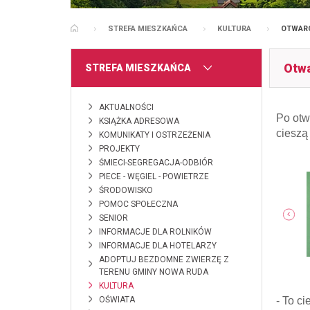
STREFA MIESZKAŃCA
KULTURA
OTWARC
STRONA GŁÓWNA
Otwa
MENU
STREFA MIESZKAŃCA
AKTUALNOŚCI
Po otw
KSIĄŻKA ADRESOWA
cieszą
KOMUNIKATY I OSTRZEŻENIA
PROJEKTY
ŚMIECI-SEGREGACJA-ODBIÓR
PIECE - WĘGIEL - POWIETRZE
ŚRODOWISKO
POMOC SPOŁECZNA
pokaż poprzednie zdjęcia
SENIOR
INFORMACJE DLA ROLNIKÓW
INFORMACJE DLA HOTELARZY
ADOPTUJ BEZDOMNE ZWIERZĘ Z
TERENU GMINY NOWA RUDA
KULTURA
OŚWIATA
- To c