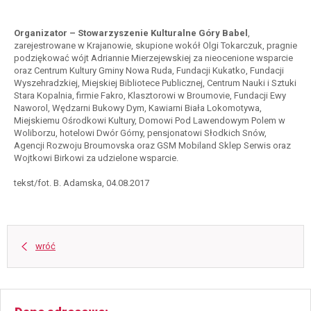
Organizator – Stowarzyszenie Kulturalne Góry Babel
,
zarejestrowane w Krajanowie, skupione wokół Olgi Tokarczuk, pragnie
podziękować wójt Adriannie Mierzejewskiej za nieocenione wsparcie
oraz Centrum Kultury Gminy Nowa Ruda, Fundacji Kukatko, Fundacji
Wyszehradzkiej, Miejskiej Bibliotece Publicznej, Centrum Nauki i Sztuki
Stara Kopalnia, firmie Fakro, Klasztorowi w Broumovie, Fundacji Ewy
Naworol, Wędzarni Bukowy Dym, Kawiarni Biała Lokomotywa,
Miejskiemu Ośrodkowi Kultury, Domowi Pod Lawendowym Polem w
Woliborzu, hotelowi Dwór Górny, pensjonatowi Słodkich Snów,
Agencji Rozwoju Broumovska oraz GSM Mobiland Sklep Serwis oraz
Wojtkowi Birkowi za udzielone wsparcie.
tekst/fot. B. Adamska,
04.08.2017
wróć