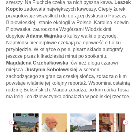
szerszy. Na Fluchcie czeka na nich pyszna kawa.
Leszek
Kopcio
zadowala największych kawoszy. Ciepły żurek
przygotowuje wszystkich do gorącej dyskusji o Puszczy
Białowieskiej i stanie ekologii w Polsce. Karolina Korwin-
Piotrwaska, zauroczona Wzgórzami Włodzickimi,
dopytuje
Adama Wajraka
o kulisy walki o przyrodę.
Najmłodsi niecierpliwie czekają na opowieść o Lolku –
przybłędzie. W książce o psie, pisarz składa autografy
jeszcze przez kilkadziesiąt minut po spotkaniu.
Magdalena Grzebałkowska
również ulega czarowi
miejsca.
Justynie Sobolewskiej
w scenerii
zachodzącego za granicą czeską słońca, zdradza o kim
powstaje właśnie jej kolejny reportaż. Wspomina ostatnią
rodzinę Beksińskich. Magda zdradza, po kim córka Tosia
ma imię i co dziewczynka odnalazła w pobliskiej rzeczce.
jęcia
poka