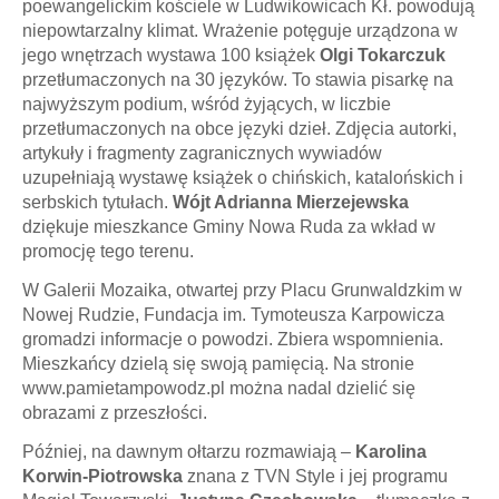
poewangelickim kościele w Ludwikowicach Kł. powodują
niepowtarzalny klimat. Wrażenie potęguje urządzona w
jego wnętrzach wystawa 100 książek
Olgi Tokarczuk
przetłumaczonych na 30 języków. To stawia pisarkę na
najwyższym podium, wśród żyjących, w liczbie
przetłumaczonych na obce języki dzieł. Zdjęcia autorki,
artykuły i fragmenty zagranicznych wywiadów
uzupełniają wystawę książek o chińskich, katalońskich i
serbskich tytułach.
Wójt Adrianna Mierzejewska
dziękuje mieszkance Gminy Nowa Ruda za wkład w
promocję tego terenu.
W Galerii Mozaika, otwartej przy Placu Grunwaldzkim w
Nowej Rudzie, Fundacja im. Tymoteusza Karpowicza
gromadzi informacje o powodzi. Zbiera wspomnienia.
Mieszkańcy dzielą się swoją pamięcią. Na stronie
www.pamietampowodz.pl można nadal dzielić się
obrazami z przeszłości.
Później, na dawnym ołtarzu rozmawiają –
Karolina
Korwin-Piotrowska
znana z TVN Style i jej programu