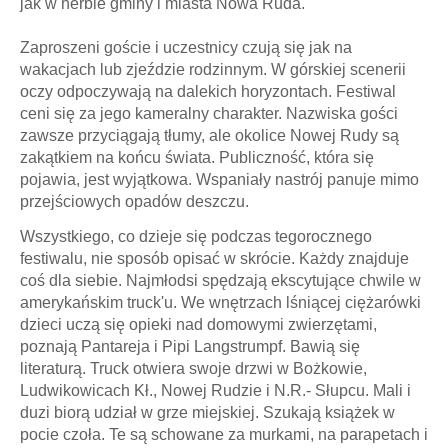
jak w herbie gminy i miasta Nowa Ruda.
Zaproszeni goście i uczestnicy czują się jak na
wakacjach lub zjeździe rodzinnym. W górskiej scenerii
oczy odpoczywają na dalekich horyzontach. Festiwal
ceni się za jego kameralny charakter. Nazwiska gości
zawsze przyciągają tłumy, ale okolice Nowej Rudy są
zakątkiem na końcu świata. Publiczność, która się
pojawia, jest wyjątkowa. Wspaniały nastrój panuje mimo
przejściowych opadów deszczu.
Wszystkiego, co dzieje się podczas tegorocznego
festiwalu, nie sposób opisać w skrócie. Każdy znajduje
coś dla siebie. Najmłodsi spędzają ekscytujące chwile w
amerykańskim truck'u. We wnętrzach lśniącej ciężarówki
dzieci uczą się opieki nad domowymi zwierzętami,
poznają Pantareja i Pipi Langstrumpf. Bawią się
literaturą. Truck otwiera swoje drzwi w Bożkowie,
Ludwikowicach Kł., Nowej Rudzie i N.R.- Słupcu. Mali i
duzi biorą udział w grze miejskiej. Szukają książek w
pocie czoła. Te są schowane za murkami, na parapetach i