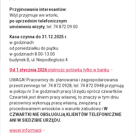
Przyjmowanie interesantów:
Wójt przyjmuje we wtorki,
po uprzednim telefonicznym
umówieniu wizyty
, tel. 74 872 09 00
Kasa czynna do 31.12.2025 r.
w godzinach:
od poniedziałku do piątku
w godzinach 8.00-13.00
budynek B, ul. Niepodległości 4
Od 1 stycznia 2026
płatność gotówką tylko w banku
UWAGA! Pracownicy ds.
planowania i zagospodarowania
przestrzennego
tel. 74 872 0928, tel. 74 872 0948 przyjmują
w pokoju nr 3 w godzinach pracy Urzędu oprócz czwartków.
Czwartek jest dniem pracy własnej, to znaczy w tym dniu
pracownicy wykonują pracę własną, związaną z
procedowaniem wniosków o warunki zabudowy i
W
CZWARTKI NIE OBSŁUGUJĄ KLIENTÓW TELEFONICZNIE
ANI W SIEDZIBIE URZĘDU.
więcej informacji