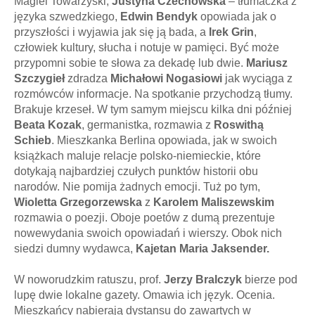
Magiel Towarzyski,
Justyna Czechowska
– tłumaczka z
języka szwedzkiego,
Edwin Bendyk
opowiada jak o
przyszłości i wyjawia jak się ją bada, a
Irek Grin
,
człowiek kultury, słucha i notuje w pamięci. Być może
przypomni sobie te słowa za dekadę lub dwie.
Mariusz
Szczygieł
zdradza
Michałowi Nogasiowi
jak wyciąga z
rozmówców informacje. Na spotkanie przychodzą tłumy.
Brakuje krzeseł. W tym samym miejscu kilka dni później
Beata Kozak
, germanistka, rozmawia z
Roswithą
Schieb
. Mieszkanka Berlina opowiada, jak w swoich
książkach maluje relacje polsko-niemieckie, które
dotykają najbardziej czułych punktów historii obu
narodów. Nie pomija żadnych emocji. Tuż po tym,
Wioletta Grzegorzewska
z
Karolem Maliszewskim
rozmawia o poezji. Oboje poetów z dumą prezentuje
nowewydania swoich opowiadań i wierszy. Obok nich
siedzi dumny wydawca,
Kajetan Maria Jaksender.
W noworudzkim ratuszu, prof.
Jerzy Bralczyk
bierze pod
lupę dwie lokalne gazety. Omawia ich język. Ocenia.
Mieszkańcy nabierają dystansu do zawartych w