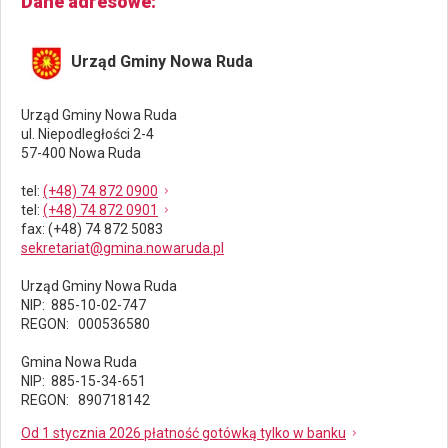
Dane adresowe
Urząd Gminy Nowa Ruda
Urząd Gminy Nowa Ruda
ul. Niepodległości 2-4
57-400 Nowa Ruda
tel
:
(+48) 74 872 0900
tel
:
(+48) 74 872 0901
fax
: (+48) 74 872 5083
sekretariat@gmina.nowaruda.pl
Urząd Gminy Nowa Ruda
NIP: 885-10-02-747
REGON: 000536580
Gmina Nowa Ruda
NIP: 885-15-34-651
REGON: 890718142
Od 1 stycznia 2026 płatność gotówką tylko w banku