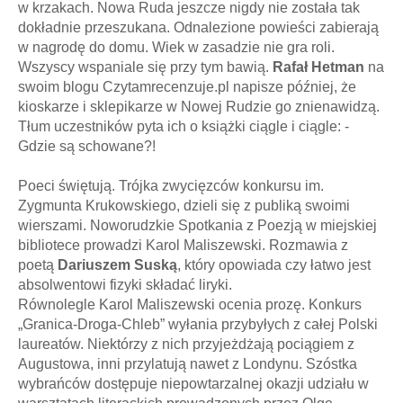
w krzakach. Nowa Ruda jeszcze nigdy nie została tak
dokładnie przeszukana. Odnalezione powieści zabierają
w nagrodę do domu. Wiek w zasadzie nie gra roli.
Wszyscy wspaniale się przy tym bawią.
Rafał Hetman
na
swoim blogu Czytamrecenzuje.pl napisze później, że
kioskarze i sklepikarze w Nowej Rudzie go znienawidzą.
Tłum uczestników pyta ich o książki ciągle i ciągle: -
Gdzie są schowane?!
Poeci świętują. Trójka zwycięzców konkursu im.
Zygmunta Krukowskiego, dzieli się z publiką swoimi
wierszami. Noworudzkie Spotkania z Poezją w miejskiej
bibliotece prowadzi Karol Maliszewski. Rozmawia z
poetą
Dariuszem Suską
, który opowiada czy łatwo jest
absolwentowi fizyki składać liryki.
Równolegle Karol Maliszewski ocenia prozę. Konkurs
„Granica-Droga-Chleb” wyłania przybyłych z całej Polski
laureatów. Niektórzy z nich przyjeżdżają pociągiem z
Augustowa, inni przylatują nawet z Londynu. Szóstka
wybrańców dostępuje niepowtarzalnej okazji udziału w