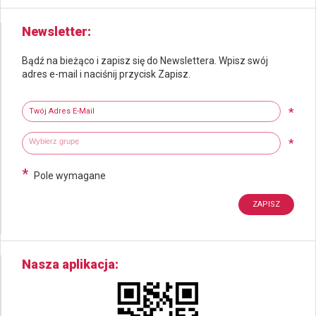
Newsletter
Bądź na bieżąco i zapisz się do Newslettera. Wpisz swój
adres e-mail i naciśnij przycisk Zapisz.
Newsletter
Twój adres e-mail
*
Wybierz grupy tematyczne
Wpisz wyszukiwaną fraze
*
*
Pole wymagane
Nasza aplikacja