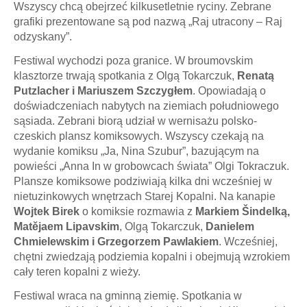
Wszyscy chcą obejrzeć kilkusetletnie ryciny. Zebrane
grafiki prezentowane są pod nazwą „Raj utracony – Raj
odzyskany”.
Festiwal wychodzi poza granice. W broumovskim
klasztorze trwają spotkania z Olgą Tokarczuk,
Renatą
Putzlacher i Mariuszem Szczygłem
. Opowiadają o
doświadczeniach nabytych na ziemiach południowego
sąsiada. Zebrani biorą udział w wernisażu polsko-
czeskich plansz komiksowych. Wszyscy czekają na
wydanie komiksu „Ja, Nina Szubur”, bazującym na
powieści „Anna In w grobowcach świata” Olgi Tokraczuk.
Plansze komiksowe podziwiają kilka dni wcześniej w
nietuzinkowych wnętrzach Starej Kopalni. Na kanapie
Wojtek Birek
o komiksie rozmawia z
Markiem Šindelką,
Matějaem Lipavskim
, Olgą Tokarczuk,
Danielem
Chmielewskim i Grzegorzem Pawlakiem
. Wcześniej,
chętni zwiedzają podziemia kopalni i obejmują wzrokiem
cały teren kopalni z wieży.
Festiwal wraca na gminną ziemię. Spotkania w