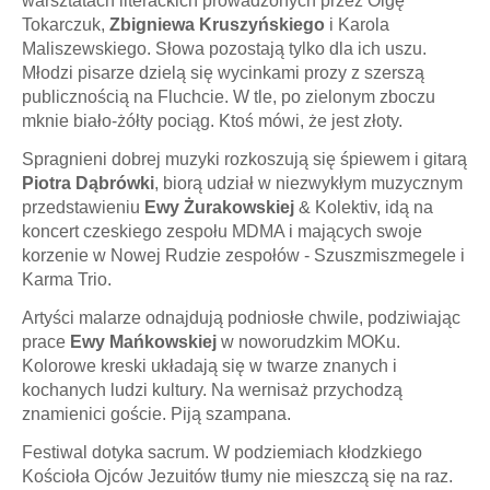
warsztatach literackich prowadzonych przez Olgę
Tokarczuk,
Zbigniewa Kruszyńskiego
i Karola
Maliszewskiego. Słowa pozostają tylko dla ich uszu.
Młodzi pisarze dzielą się wycinkami prozy z szerszą
publicznością na Fluchcie. W tle, po zielonym zboczu
mknie biało-żółty pociąg. Ktoś mówi, że jest złoty.
Spragnieni dobrej muzyki rozkoszują się śpiewem i gitarą
Piotra Dąbrówki
, biorą udział w niezwykłym muzycznym
przedstawieniu
Ewy Żurakowskiej
& Kolektiv, idą na
koncert czeskiego zespołu MDMA i mających swoje
korzenie w Nowej Rudzie zespołów - Szuszmiszmegele i
Karma Trio.
Artyści malarze odnajdują podniosłe chwile, podziwiając
prace
Ewy Mańkowskiej
w noworudzkim MOKu.
Kolorowe kreski układają się w twarze znanych i
kochanych ludzi kultury. Na wernisaż przychodzą
znamienici goście. Piją szampana.
Festiwal dotyka sacrum. W podziemiach kłodzkiego
Kościoła Ojców Jezuitów tłumy nie mieszczą się na raz.