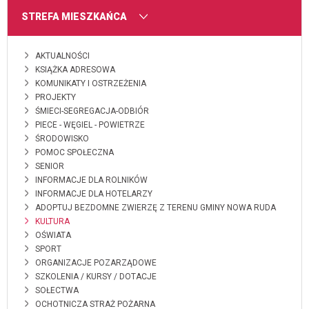
MENU
STREFA MIESZKAŃCA
AKTUALNOŚCI
KSIĄŻKA ADRESOWA
KOMUNIKATY I OSTRZEŻENIA
PROJEKTY
ŚMIECI-SEGREGACJA-ODBIÓR
PIECE - WĘGIEL - POWIETRZE
ŚRODOWISKO
POMOC SPOŁECZNA
SENIOR
INFORMACJE DLA ROLNIKÓW
INFORMACJE DLA HOTELARZY
ADOPTUJ BEZDOMNE ZWIERZĘ Z TERENU GMINY NOWA RUDA
KULTURA
OŚWIATA
SPORT
ORGANIZACJE POZARZĄDOWE
SZKOLENIA / KURSY / DOTACJE
SOŁECTWA
OCHOTNICZA STRAŻ POŻARNA