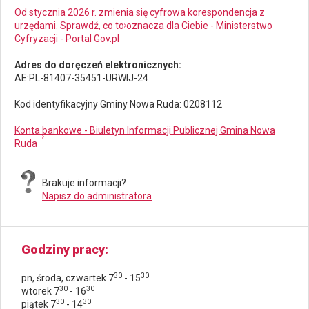
Od stycznia 2026 r. zmienia się cyfrowa korespondencja z
urzędami. Sprawdź, co to oznacza dla Ciebie - Ministerstwo
Cyfryzacji - Portal Gov.pl
Adres do doręczeń elektronicznych:
AE:PL-81407-35451-URWIJ-24
Kod identyfikacyjny Gminy Nowa Ruda: 0208112
Konta bankowe - Biuletyn Informacji Publicznej Gmina Nowa
Ruda
Brakuje informacji?
Napisz do administratora
Godziny pracy
30
30
pn, środa, czwartek 7
- 15
30
30
wtorek 7
- 16
30
30
piątek 7
- 14