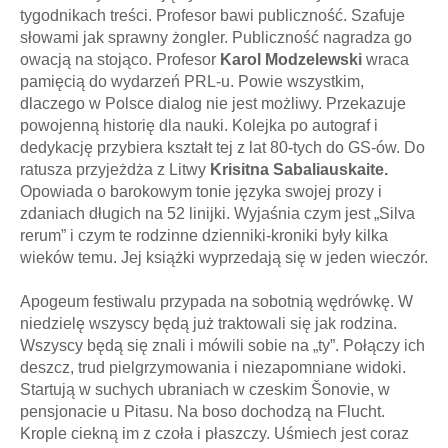
tygodnikach treści. Profesor bawi publiczność. Szafuje
słowami jak sprawny żongler. Publiczność nagradza go
owacją na stojąco. Profesor
Karol Modzelewski
wraca
pamięcią do wydarzeń PRL-u. Powie wszystkim,
dlaczego w Polsce dialog nie jest możliwy. Przekazuje
powojenną historię dla nauki. Kolejka po autograf i
dedykację przybiera kształt tej z lat 80-tych do GS-ów. Do
ratusza przyjeżdża z Litwy
Krisitna Sabaliauskaite.
Opowiada o barokowym tonie języka swojej prozy i
zdaniach długich na 52 linijki. Wyjaśnia czym jest „Silva
rerum” i czym te rodzinne dzienniki-kroniki były kilka
wieków temu. Jej książki wyprzedają się w jeden wieczór.
Apogeum festiwalu przypada na sobotnią wędrówkę. W
niedzielę wszyscy będą już traktowali się jak rodzina.
Wszyscy będą się znali i mówili sobie na „ty”. Połączy ich
deszcz, trud pielgrzymowania i niezapomniane widoki.
Startują w suchych ubraniach w czeskim Šonovie, w
pensjonacie u Pitasu. Na boso dochodzą na Flucht.
Krople ciekną im z czoła i płaszczy. Uśmiech jest coraz