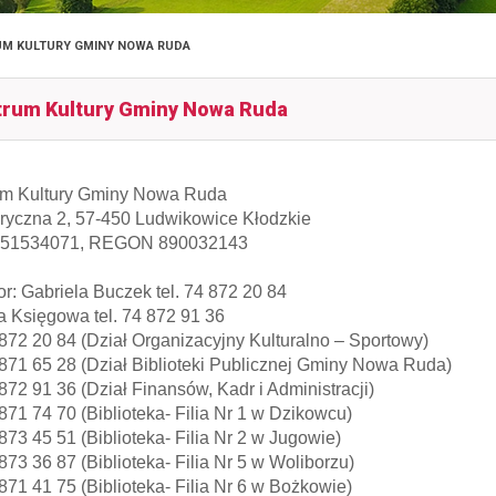
M KULTURY GMINY NOWA RUDA
trum Kultury Gminy Nowa Ruda
um Kultury Gminy Nowa Ruda
bryczna 2, 57-450 Ludwikowice Kłodzkie
851534071, REGON 890032143
or: Gabriela Buczek tel. 74 872 20 84
 Księgowa tel. 74 872 91 36
4 872 20 84 (Dział Organizacyjny Kulturalno – Sportowy)
4 871 65 28 (Dział Biblioteki Publicznej Gminy Nowa Ruda)
 872 91 36 (Dział Finansów, Kadr i Administracji)
 871 74 70 (Biblioteka- Filia Nr 1 w Dzikowcu)
 873 45 51 (Biblioteka- Filia Nr 2 w Jugowie)
 873 36 87 (Biblioteka- Filia Nr 5 w Woliborzu)
 871 41 75 (Biblioteka- Filia Nr 6 w Bożkowie)