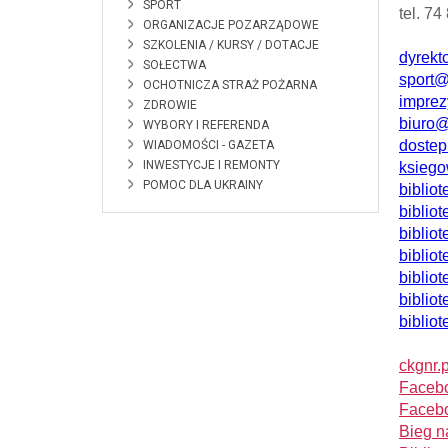
SPORT
tel. 74
ORGANIZACJE POZARZĄDOWE
SZKOLENIA / KURSY / DOTACJE
dyrekt
SOŁECTWA
sport@
OCHOTNICZA STRAŻ POŻARNA
imprez
ZDROWIE
biuro@
WYBORY I REFERENDA
dostep
WIADOMOŚCI - GAZETA
INWESTYCJE I REMONTY
ksiego
POMOC DLA UKRAINY
biblio
biblio
biblio
biblio
biblio
biblio
biblio
ckgnr.p
F
ace
Faceb
Bieg n