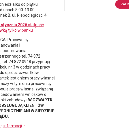
oniedziałku do piątku
dzinach 8.00-13.00
nek B, ul. Niepodległości 4
 stycznia 2026
płatność
wką tylko w banku
A! Pracownicy
lanowania i
spodarowania
strzennego
tel. 74 872
, tel. 74 872 0948 przyjmują
koju nr 3 w godzinach pracy
du oprócz czwartków.
rtek jest dniem pracy własnej,
naczy w tym dniu pracownicy
nują pracę własną, związaną
ocedowaniem wniosków o
nki zabudowy i
W CZWARTKI
 OBSŁUGUJĄ KLIENTÓW
FONICZNIE ANI W SIEDZIBIE
ĘDU.
ej informacji