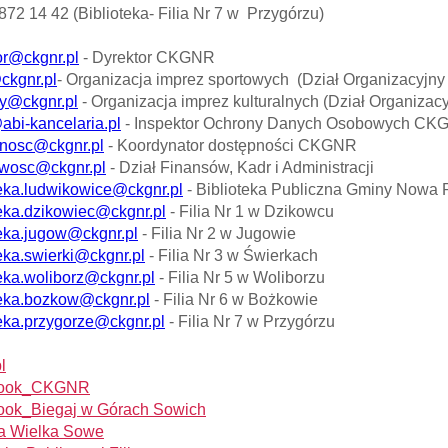
 872 14 42 (Biblioteka- Filia Nr 7 w Przygórzu)
or@ckgnr.pl
- Dyrektor CKGNR
ckgnr.pl
- Organizacja imprez sportowych (Dział Organizacyj
y@ckgnr.pl
- Organizacja imprez kulturalnych (Dział Organiz
abi-kancelaria.pl
- Inspektor Ochrony Danych Osobowych
nosc@ckgnr.pl
- Koordynator dostępności CKGNR
wosc@ckgnr.pl
- Dział Finansów, Kadr i Administracji
teka.ludwikowice@ckgnr.pl
- Biblioteka Publiczna Gminy Nowa
teka.dzikowiec@ckgnr.pl
- Filia Nr 1 w Dzikowcu
teka.jugow@ckgnr.pl
- Filia Nr 2 w Jugowie
teka.swierki@ckgnr.pl
- Filia Nr 3 w Świerkach
teka.woliborz@ckgnr.pl
- Filia Nr 5 w Woliborzu
teka.bozkow@ckgnr.pl
- Filia Nr 6 w Bożkowie
teka.przygorze@ckgnr.pl
- Filia Nr 7 w Przygórzu
l
book_CKGNR
ook_Biegaj w Górach Sowich
a Wielka Sowe