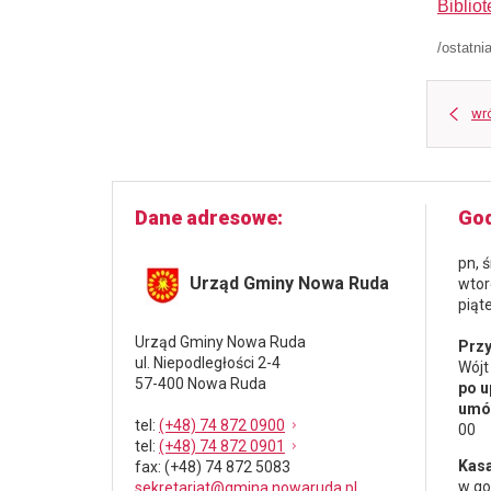
Bibliot
/ostatni
wr
Dane adresowe
God
pn, 
Urząd Gminy Nowa Ruda
wtor
piąt
Urząd Gminy Nowa Ruda
Przy
ul. Niepodległości 2-4
Wójt
57-400 Nowa Ruda
po u
umów
tel
:
(+48) 74 872 0900
00
tel
:
(+48) 74 872 0901
Kasa
fax
: (+48) 74 872 5083
w go
sekretariat@gmina.nowaruda.pl