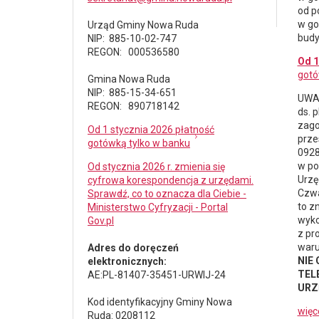
od p
w go
Urząd Gminy Nowa Ruda
budy
NIP: 885-10-02-747
REGON: 000536580
Od 1
gotó
Gmina Nowa Ruda
NIP: 885-15-34-651
UWAG
REGON: 890718142
ds.
p
zago
Od 1 stycznia 2026 płatność
prze
gotówką tylko w banku
0928
w po
Od stycznia 2026 r. zmienia się
Urzę
cyfrowa korespondencja z urzędami.
Czwa
Sprawdź, co to oznacza dla Ciebie -
to z
Ministerstwo Cyfryzacji - Portal
wyko
Gov.pl
z pr
waru
Adres do doręczeń
NIE
elektronicznych:
TELE
AE:PL-81407-35451-URWIJ-24
URZ
Kod identyfikacyjny Gminy Nowa
więc
Ruda: 0208112