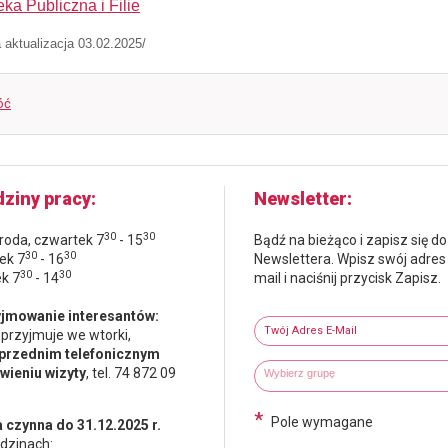
eka Publiczna i Filie
a aktualizacja 03.02.2025/
óć
ziny pracy
Newsletter
30
30
środa, czwartek 7
- 15
Bądź na bieżąco i zapisz się do
30
30
ek 7
- 16
Newslettera. Wpisz swój adres
30
30
ek 7
- 14
mail i naciśnij przycisk Zapisz.
Newsletter
jmowanie interesantów:
Twój adres e-mail
 przyjmuje we wtorki,
przednim telefonicznym
Wybierz grupy tematyczne
Wpisz wyszukiwaną fraze
ieniu wizyty
, tel. 74 872 09
*
Pole wymagane
 czynna do 31.12.2025 r.
dzinach: