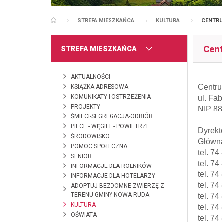
STREFA MIESZKAŃCA
KULTURA
CENTRU
STRONA GŁÓWNA
Cen
MENU
STREFA MIESZKAŃCA
AKTUALNOŚCI
Centr
KSIĄŻKA ADRESOWA
KOMUNIKATY I OSTRZEŻENIA
ul. Fa
PROJEKTY
NIP 8
ŚMIECI-SEGREGACJA-ODBIÓR
PIECE - WĘGIEL - POWIETRZE
Dyrekt
ŚRODOWISKO
Główna
POMOC SPOŁECZNA
tel. 7
SENIOR
tel. 7
INFORMACJE DLA ROLNIKÓW
tel. 74
INFORMACJE DLA HOTELARZY
tel. 74
ADOPTUJ BEZDOMNE ZWIERZĘ Z
TERENU GMINY NOWA RUDA
tel. 74
KULTURA
tel. 74
OŚWIATA
tel. 74