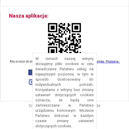
Nasza aplikacja
W ramach naszej witryny
Aby przejść do aktualności związanych z turystyką - kliknij tu:
Turystyka - Promocja -
stosujemy pliki cookies w celu
Strefa Turysty - Gmina Nowa Ruda
świadczenia Państwu usług na
najwyższym poziomie, w tym w
sposób dostosowany do
indywidualnych potrzeb.
Korzystanie z witryny bez zmiany
ustawień dotyczących cookies
oznacza, że będą one
zamieszczane w Państwa
Copyright © 2016 Urząd Gminy Nowa Ruda
urządzeniu końcowym. Możecie
Projekt i wykonanie:
Logonet Sp. z o.o.
Państwo dokonać w każdym
czasie zmiany ustawień
dotyczących cookies.