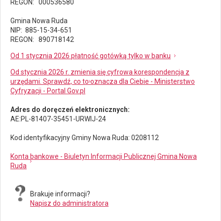
REGON: 000536580
Gmina Nowa Ruda
NIP: 885-15-34-651
REGON: 890718142
Od 1 stycznia 2026 płatność gotówką tylko w banku
Od stycznia 2026 r. zmienia się cyfrowa korespondencja z
urzędami. Sprawdź, co to oznacza dla Ciebie - Ministerstwo
Cyfryzacji - Portal Gov.pl
Adres do doręczeń elektronicznych:
AE:PL-81407-35451-URWIJ-24
Kod identyfikacyjny Gminy Nowa Ruda: 0208112
Konta bankowe - Biuletyn Informacji Publicznej Gmina Nowa
Ruda
Brakuje informacji?
Napisz do administratora