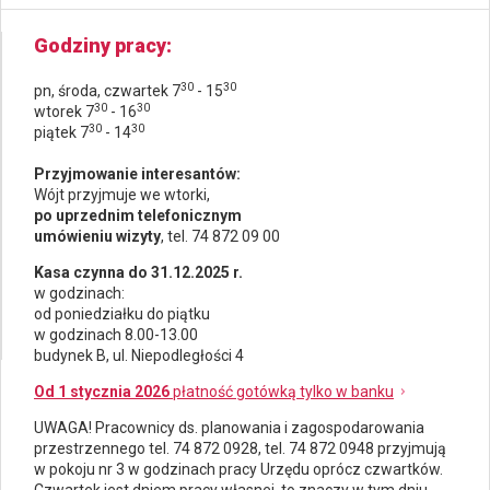
Godziny pracy
30
30
pn, środa, czwartek 7
- 15
30
30
wtorek 7
- 16
30
30
piątek 7
- 14
Przyjmowanie interesantów:
Wójt przyjmuje we wtorki,
po uprzednim telefonicznym
umówieniu wizyty
, tel. 74 872 09 00
Kasa czynna do 31.12.2025 r.
w godzinach:
od poniedziałku do piątku
w godzinach 8.00-13.00
budynek B, ul. Niepodległości 4
Od 1 stycznia 2026
płatność gotówką tylko w banku
UWAGA! Pracownicy ds.
planowania i zagospodarowania
przestrzennego
tel. 74 872 0928, tel. 74 872 0948 przyjmują
w pokoju nr 3 w godzinach pracy Urzędu oprócz czwartków.