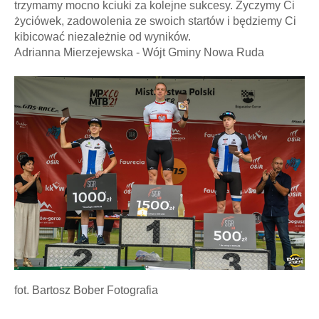
trzymamy mocno kciuki za kolejne sukcesy. Życzymy Ci
życiówek, zadowolenia ze swoich startów i będziemy Ci
kibicować niezależnie od wyników.
Adrianna Mierzejewska - Wójt Gminy Nowa Ruda
fot. Bartosz Bober Fotografia