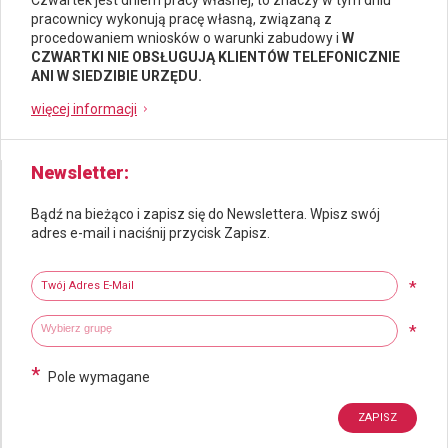
Czwartek jest dniem pracy własnej, to znaczy w tym dniu
pracownicy wykonują pracę własną, związaną z
procedowaniem wniosków o warunki zabudowy i
W
CZWARTKI NIE OBSŁUGUJĄ KLIENTÓW TELEFONICZNIE
ANI W SIEDZIBIE URZĘDU.
więcej informacji
Newsletter
Bądź na bieżąco i zapisz się do Newslettera. Wpisz swój
adres e-mail i naciśnij przycisk Zapisz.
Newsletter
Twój adres e-mail
*
Wybierz grupy tematyczne
Wpisz wyszukiwaną fraze
*
*
Pole wymagane