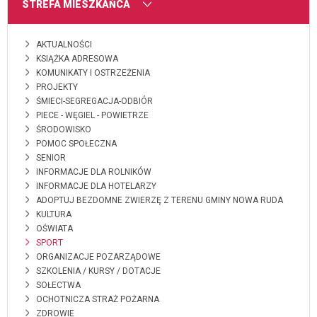
MENU
STREFA MIESZKAŃCA
AKTUALNOŚCI
KSIĄŻKA ADRESOWA
KOMUNIKATY I OSTRZEŻENIA
PROJEKTY
ŚMIECI-SEGREGACJA-ODBIÓR
PIECE - WĘGIEL - POWIETRZE
ŚRODOWISKO
POMOC SPOŁECZNA
SENIOR
INFORMACJE DLA ROLNIKÓW
INFORMACJE DLA HOTELARZY
ADOPTUJ BEZDOMNE ZWIERZĘ Z TERENU GMINY NOWA RUDA
KULTURA
OŚWIATA
SPORT
ORGANIZACJE POZARZĄDOWE
SZKOLENIA / KURSY / DOTACJE
SOŁECTWA
OCHOTNICZA STRAŻ POŻARNA
ZDROWIE