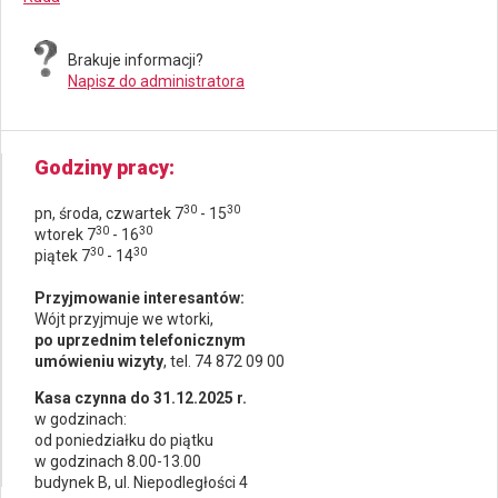
Brakuje informacji?
Napisz do administratora
Godziny pracy
30
30
pn, środa, czwartek 7
- 15
30
30
wtorek 7
- 16
30
30
piątek 7
- 14
Przyjmowanie interesantów:
Wójt przyjmuje we wtorki,
po uprzednim telefonicznym
umówieniu wizyty
, tel. 74 872 09 00
Kasa czynna do 31.12.2025 r.
w godzinach:
od poniedziałku do piątku
w godzinach 8.00-13.00
budynek B, ul. Niepodległości 4