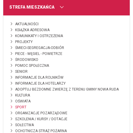
MENU
STREFA MIESZKAŃCA
AKTUALNOŚCI
KSIĄŻKA ADRESOWA
KOMUNIKATY I OSTRZEŻENIA
PROJEKTY
ŚMIECI-SEGREGACJA-ODBIÓR
PIECE - WĘGIEL - POWIETRZE
ŚRODOWISKO
POMOC SPOŁECZNA
SENIOR
INFORMACJE DLA ROLNIKÓW
INFORMACJE DLA HOTELARZY
ADOPTUJ BEZDOMNE ZWIERZĘ Z TERENU GMINY NOWA RUDA
KULTURA
OŚWIATA
SPORT
ORGANIZACJE POZARZĄDOWE
SZKOLENIA / KURSY / DOTACJE
SOŁECTWA
OCHOTNICZA STRAŻ POŻARNA