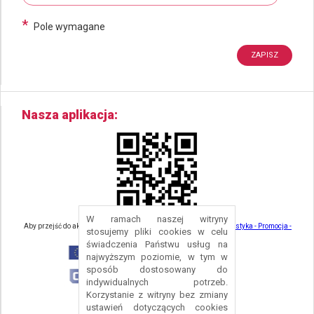
*
Pole wymagane
Nasza aplikacja
W ramach naszej witryny
Aby przejść do aktualności związanych z turystyką - kliknij tu:
Turystyka - Promocja -
stosujemy pliki cookies w celu
Strefa Turysty - Gmina Nowa Ruda
świadczenia Państwu usług na
najwyższym poziomie, w tym w
sposób dostosowany do
indywidualnych potrzeb.
Korzystanie z witryny bez zmiany
ustawień dotyczących cookies