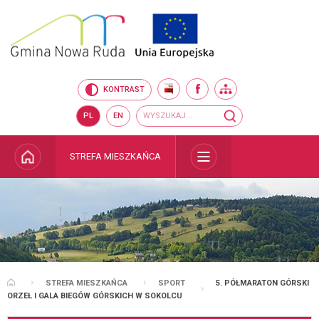
Przejdź do mapy serwisu
Przejdź do wyszukiwarki
Przejdź do głównego
Przejdź do treści
menu
BIP
FACEBOOK
MAPA SERWISU
KONTRAST
Wyszukiwarka
wyszukaj...
PL
EN
STRONA GŁÓWNA
STREFA MIESZKAŃCA
ROZWIŃ
STREFA MIESZKAŃCA
SPORT
5. PÓŁMARATON GÓRSKI
STRONA GŁÓWNA
ORZEŁ I GALA BIEGÓW GÓRSKICH W SOKOLCU