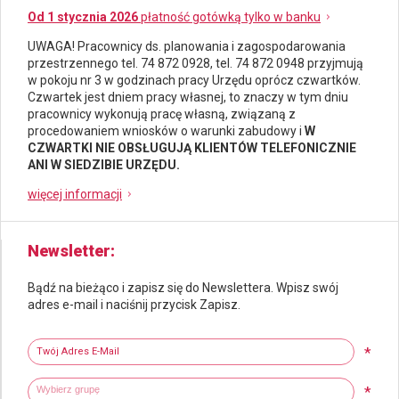
Od 1 stycznia 2026
płatność gotówką tylko w banku
UWAGA! Pracownicy ds.
planowania i zagospodarowania
przestrzennego
tel. 74 872 0928, tel. 74 872 0948 przyjmują
w pokoju nr 3 w godzinach pracy Urzędu oprócz czwartków.
Czwartek jest dniem pracy własnej, to znaczy w tym dniu
pracownicy wykonują pracę własną, związaną z
procedowaniem wniosków o warunki zabudowy i
W
CZWARTKI NIE OBSŁUGUJĄ KLIENTÓW TELEFONICZNIE
ANI W SIEDZIBIE URZĘDU.
więcej informacji
Newsletter
Bądź na bieżąco i zapisz się do Newslettera. Wpisz swój
adres e-mail i naciśnij przycisk Zapisz.
Newsletter
Twój adres e-mail
*
Wybierz grupy tematyczne
Wpisz wyszukiwaną fraze
*