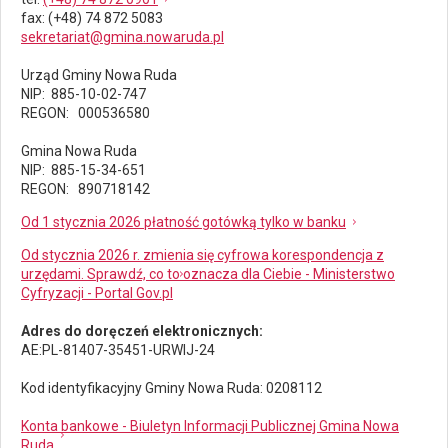
fax
: (+48) 74 872 5083
sekretariat@gmina.nowaruda.pl
Urząd Gminy Nowa Ruda
NIP: 885-10-02-747
REGON: 000536580
Gmina Nowa Ruda
NIP: 885-15-34-651
REGON: 890718142
Od 1 stycznia 2026 płatność gotówką tylko w banku
Od stycznia 2026 r. zmienia się cyfrowa korespondencja z
urzędami. Sprawdź, co to oznacza dla Ciebie - Ministerstwo
Cyfryzacji - Portal Gov.pl
Adres do doręczeń elektronicznych:
AE:PL-81407-35451-URWIJ-24
Kod identyfikacyjny Gminy Nowa Ruda: 0208112
Konta bankowe - Biuletyn Informacji Publicznej Gmina Nowa
Ruda