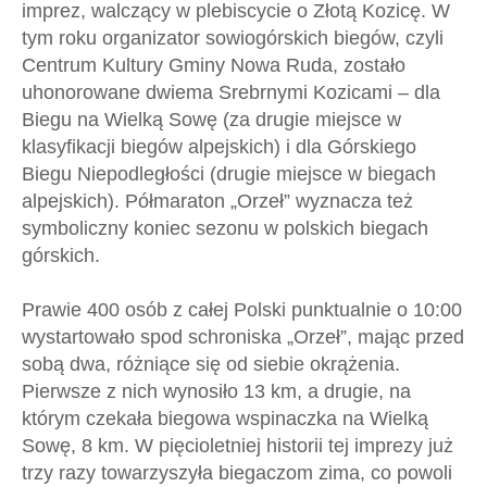
imprez, walczący w plebiscycie o Złotą Kozicę. W
tym roku organizator sowiogórskich biegów, czyli
Centrum Kultury Gminy Nowa Ruda, zostało
uhonorowane dwiema Srebrnymi Kozicami – dla
Biegu na Wielką Sowę (za drugie miejsce w
klasyfikacji biegów alpejskich) i dla Górskiego
Biegu Niepodległości (drugie miejsce w biegach
alpejskich). Półmaraton „Orzeł” wyznacza też
symboliczny koniec sezonu w polskich biegach
górskich.
Prawie 400 osób z całej Polski punktualnie o 10:00
wystartowało spod schroniska „Orzeł”, mając przed
sobą dwa, różniące się od siebie okrążenia.
Pierwsze z nich wynosiło 13 km, a drugie, na
którym czekała biegowa wspinaczka na Wielką
Sowę, 8 km. W pięcioletniej historii tej imprezy już
trzy razy towarzyszyła biegaczom zima, co powoli