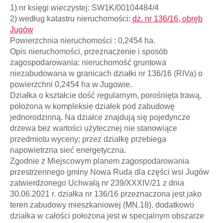
1) nr księgi wieczystej: SW1K/00104484/4
2) według katastru nieruchomości:
dz. nr 136/16, obręb
Jugów
Powierzchnia nieruchomości : 0,2454 ha.
Opis nieruchomości, przeznaczenie i sposób
zagospodarowania: nieruchomość gruntowa
niezabudowana w granicach działki nr 136/16 (RIVa) o
powierzchni 0,2454 ha w Jugowie.
Działka o kształcie dość regularnym, porośnięta trawą,
położona w kompleksie działek pod zabudowę
jednorodzinną. Na działce znajdują się pojedyncze
drzewa bez wartości użytecznej nie stanowiące
przedmiotu wyceny; przez działkę przebiega
napowietrzna sieć energetyczna.
Zgodnie z Miejscowym planem zagospodarowania
przestrzennego gminy Nowa Ruda dla części wsi Jugów
zatwierdzonego Uchwałą nr 239/XXXIV/21 z dnia
30.06.2021 r. działka nr 136/16 przeznaczona jest jako
teren zabudowy mieszkaniowej (MN.18), dodatkowo
działka w całości położona jest w specjalnym obszarze