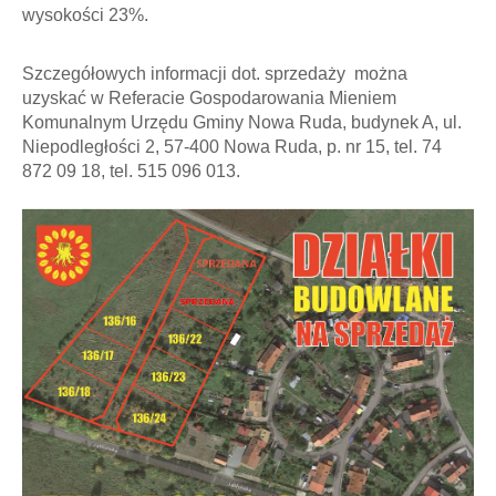
wysokości 23%.
Szczegółowych informacji dot. sprzedaży można
uzyskać w Referacie Gospodarowania Mieniem
Komunalnym Urzędu Gminy Nowa Ruda, budynek A, ul.
Niepodległości 2, 57-400 Nowa Ruda, p. nr 15, tel. 74
872 09 18, tel. 515 096 013.