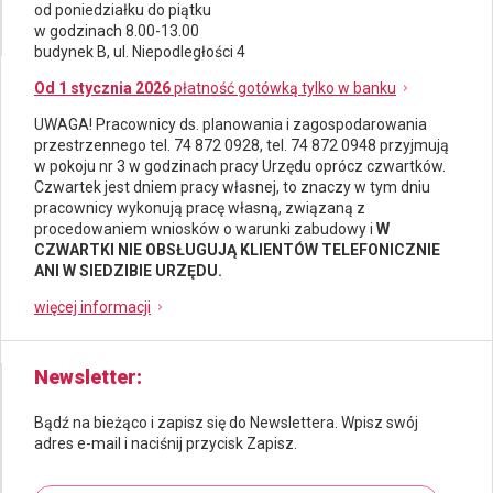
od poniedziałku do piątku
w godzinach 8.00-13.00
budynek B, ul. Niepodległości 4
Od 1 stycznia 2026
płatność gotówką tylko w banku
UWAGA! Pracownicy ds.
planowania i zagospodarowania
przestrzennego
tel. 74 872 0928, tel. 74 872 0948 przyjmują
w pokoju nr 3 w godzinach pracy Urzędu oprócz czwartków.
Czwartek jest dniem pracy własnej, to znaczy w tym dniu
pracownicy wykonują pracę własną, związaną z
procedowaniem wniosków o warunki zabudowy i
W
CZWARTKI NIE OBSŁUGUJĄ KLIENTÓW TELEFONICZNIE
ANI W SIEDZIBIE URZĘDU.
więcej informacji
Newsletter
Bądź na bieżąco i zapisz się do Newslettera. Wpisz swój
adres e-mail i naciśnij przycisk Zapisz.
Newsletter