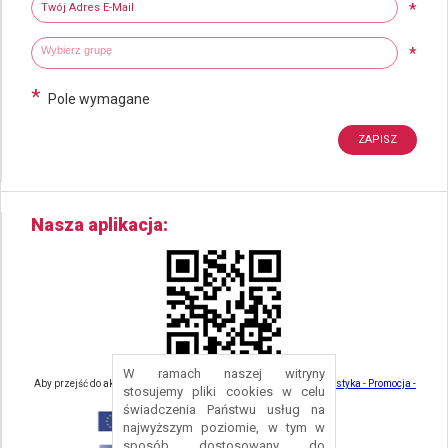
Twój adres e-mail
*
Wybierz grupy tematyczne
Wpisz wyszukiwaną fraze
*
*
Pole wymagane
Nasza aplikacja
W ramach naszej witryny
Aby przejść do aktualności związanych z turystyką - kliknij tu:
Turystyka - Promocja -
stosujemy pliki cookies w celu
Strefa Turysty - Gmina Nowa Ruda
świadczenia Państwu usług na
najwyższym poziomie, w tym w
sposób dostosowany do