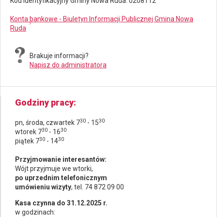
Kod identyfikacyjny Gminy Nowa Ruda: 0208112
Konta bankowe - Biuletyn Informacji Publicznej Gmina Nowa
Ruda
Brakuje informacji?
Napisz do administratora
Godziny pracy
30
30
pn, środa, czwartek 7
- 15
30
30
wtorek 7
- 16
30
30
piątek 7
- 14
Przyjmowanie interesantów:
Wójt przyjmuje we wtorki,
po uprzednim telefonicznym
umówieniu wizyty
, tel. 74 872 09 00
Kasa czynna do 31.12.2025 r.
w godzinach: