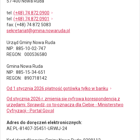
57-400 Nowa Ruda
tel
:
(+48) 74 872 0900
tel
:
(+48) 74 872 0901
fax
: (+48) 74 872 5083
sekretariat@gmina.nowaruda.pl
Urząd Gminy Nowa Ruda
NIP: 885-10-02-747
REGON: 000536580
Gmina Nowa Ruda
NIP: 885-15-34-651
REGON: 890718142
Od 1 stycznia 2026 płatność gotówką tylko w banku
Od stycznia 2026 r. zmienia się cyfrowa korespondencja z
urzędami. Sprawdź, co to oznacza dla Ciebie - Ministerstwo
Cyfryzacji - Portal Gov.pl
Adres do doręczeń elektronicznych:
AE:PL-81407-35451-URWIJ-24