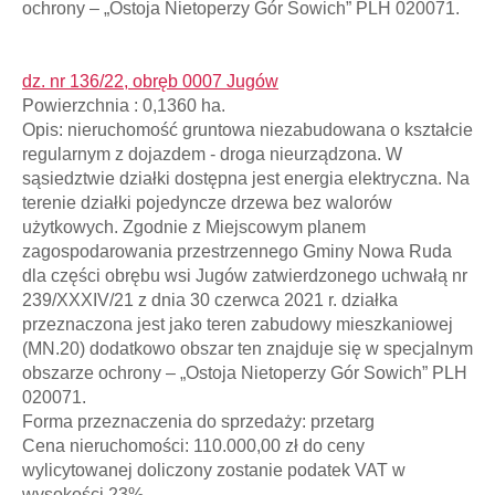
ochrony – „Ostoja Nietoperzy Gór Sowich” PLH 020071.
dz. nr 136/22, obręb 0007 Jugów
Powierzchnia : 0,1360 ha.
Opis: nieruchomość gruntowa niezabudowana o kształcie
regularnym z dojazdem - droga nieurządzona. W
sąsiedztwie działki dostępna jest energia elektryczna. Na
terenie działki pojedyncze drzewa bez walorów
użytkowych. Zgodnie z Miejscowym planem
zagospodarowania przestrzennego Gminy Nowa Ruda
dla części obrębu wsi Jugów zatwierdzonego uchwałą nr
239/XXXIV/21 z dnia 30 czerwca 2021 r. działka
przeznaczona jest jako teren zabudowy mieszkaniowej
(MN.20) dodatkowo obszar ten znajduje się w specjalnym
obszarze ochrony – „Ostoja Nietoperzy Gór Sowich” PLH
020071.
Forma przeznaczenia do sprzedaży: przetarg
Cena nieruchomości: 110.000,00 zł do ceny
wylicytowanej doliczony zostanie podatek VAT w
wysokości 23%.