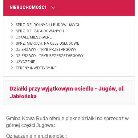
MENU
NIERUCHOMOŚCI
SPRZ. DZ. ROLNYCH I BUDOWLANYCH
SPRZ. DZ. ZABUDOWANYCH
LOKALE MIESZKALNE
SPRZ. NIERUCH. NA CELE USŁUGOWE
DZIERŻAWY - TRYB PRZETARGOWY
DZIERŻAWY - TRYB BEZPRZETARGOWY
UŻYCZENIE
TERENY INWESTYCYJNE
Działki przy wyjątkowym osiedlu - Jugów, ul.
Jabłońska
Gmina Nowa Ruda oferuje piękne działki na sprzedaż w
górnej części Jugowa:
Oznaczenie nieruchomości: