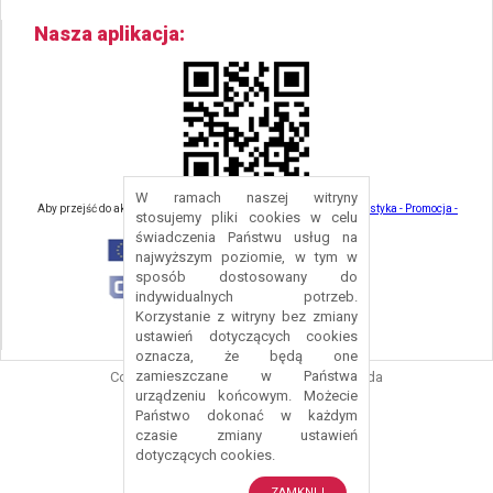
Nasza aplikacja
W ramach naszej witryny
Aby przejść do aktualności związanych z turystyką - kliknij tu:
Turystyka - Promocja -
stosujemy pliki cookies w celu
Strefa Turysty - Gmina Nowa Ruda
świadczenia Państwu usług na
najwyższym poziomie, w tym w
sposób dostosowany do
indywidualnych potrzeb.
Korzystanie z witryny bez zmiany
ustawień dotyczących cookies
oznacza, że będą one
zamieszczane w Państwa
Copyright © 2016 Urząd Gminy Nowa Ruda
urządzeniu końcowym. Możecie
Projekt i wykonanie:
Logonet Sp. z o.o.
Państwo dokonać w każdym
czasie zmiany ustawień
dotyczących cookies.
ZAMKNIJ