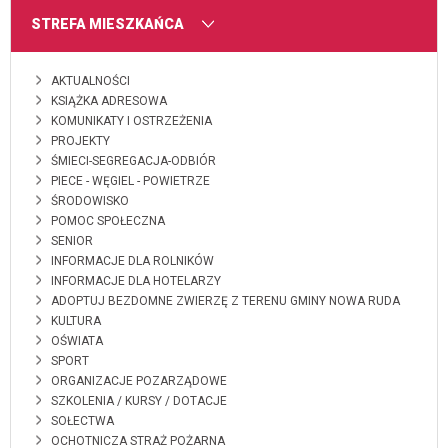
MENU
STREFA MIESZKAŃCA
AKTUALNOŚCI
KSIĄŻKA ADRESOWA
KOMUNIKATY I OSTRZEŻENIA
PROJEKTY
ŚMIECI-SEGREGACJA-ODBIÓR
PIECE - WĘGIEL - POWIETRZE
ŚRODOWISKO
POMOC SPOŁECZNA
SENIOR
INFORMACJE DLA ROLNIKÓW
INFORMACJE DLA HOTELARZY
ADOPTUJ BEZDOMNE ZWIERZĘ Z TERENU GMINY NOWA RUDA
KULTURA
OŚWIATA
SPORT
ORGANIZACJE POZARZĄDOWE
SZKOLENIA / KURSY / DOTACJE
SOŁECTWA
OCHOTNICZA STRAŻ POŻARNA