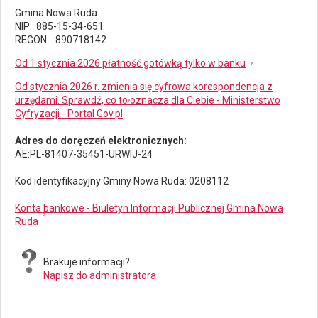
Gmina Nowa Ruda
NIP: 885-15-34-651
REGON: 890718142
Od 1 stycznia 2026 płatność gotówką tylko w banku
Od stycznia 2026 r. zmienia się cyfrowa korespondencja z
urzędami. Sprawdź, co to oznacza dla Ciebie - Ministerstwo
Cyfryzacji - Portal Gov.pl
Adres do doręczeń elektronicznych:
AE:PL-81407-35451-URWIJ-24
Kod identyfikacyjny Gminy Nowa Ruda: 0208112
Konta bankowe - Biuletyn Informacji Publicznej Gmina Nowa
Ruda
Brakuje informacji?
Napisz do administratora