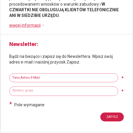
procedowaniem wniosków o warunki zabudowy i
W
CZWARTKI NIE OBSŁUGUJĄ KLIENTÓW TELEFONICZNIE
ANI W SIEDZIBIE URZĘDU.
więcej informacji
Newsletter
Bądź na bieżąco i zapisz się do Newslettera. Wpisz swój
adres e-mail i naciśnij przycisk Zapisz.
Newsletter
Twój adres e-mail
*
Wybierz grupy tematyczne
Wpisz wyszukiwaną fraze
*
*
Pole wymagane