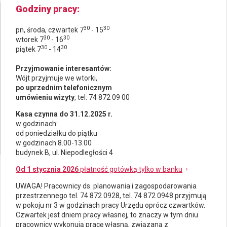
Godziny pracy
30
30
pn, środa, czwartek 7
- 15
30
30
wtorek 7
- 16
30
30
piątek 7
- 14
Przyjmowanie interesantów:
Wójt przyjmuje we wtorki,
po uprzednim telefonicznym
umówieniu wizyty
, tel. 74 872 09 00
Kasa czynna do 31.12.2025 r.
w godzinach:
od poniedziałku do piątku
w godzinach 8.00-13.00
budynek B, ul. Niepodległości 4
Od 1 stycznia 2026
płatność gotówką tylko w banku
UWAGA! Pracownicy ds.
planowania i zagospodarowania
przestrzennego
tel. 74 872 0928, tel. 74 872 0948 przyjmują
w pokoju nr 3 w godzinach pracy Urzędu oprócz czwartków.
Czwartek jest dniem pracy własnej, to znaczy w tym dniu
pracownicy wykonują pracę własną, związaną z