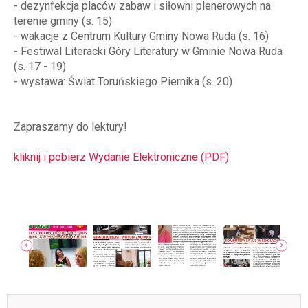
- dezynfekcja placów zabaw i siłowni plenerowych na
terenie gminy (s. 15)
- wakacje z Centrum Kultury Gminy Nowa Ruda (s. 16)
- Festiwal Literacki Góry Literatury w Gminie Nowa Ruda
(s. 17 - 19)
- wystawa: Świat Toruńskiego Piernika (s. 20)
Zapraszamy do lektury!
kliknij i pobierz Wydanie Elektroniczne (PDF)
jęcia
poka