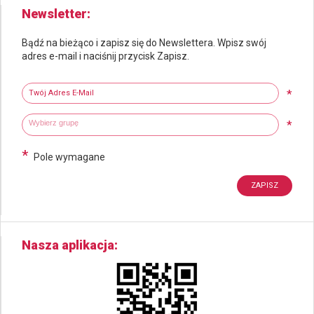
Newsletter
Bądź na bieżąco i zapisz się do Newslettera. Wpisz swój
adres e-mail i naciśnij przycisk Zapisz.
Newsletter
Twój adres e-mail
*
Wybierz grupy tematyczne
Wpisz wyszukiwaną fraze
*
*
Pole wymagane
Nasza aplikacja