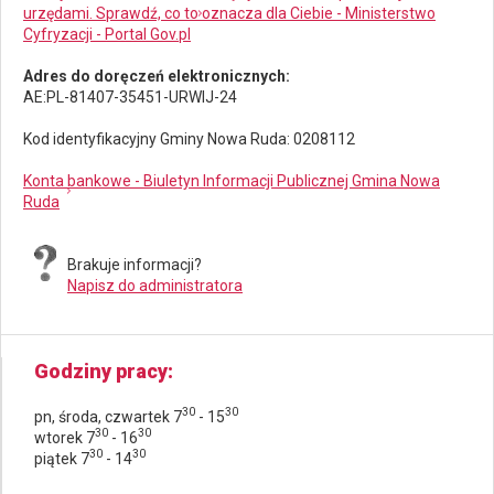
urzędami. Sprawdź, co to oznacza dla Ciebie - Ministerstwo
Cyfryzacji - Portal Gov.pl
Adres do doręczeń elektronicznych:
AE:PL-81407-35451-URWIJ-24
Kod identyfikacyjny Gminy Nowa Ruda: 0208112
Konta bankowe - Biuletyn Informacji Publicznej Gmina Nowa
Ruda
Brakuje informacji?
Napisz do administratora
Godziny pracy
30
30
pn, środa, czwartek 7
- 15
30
30
wtorek 7
- 16
30
30
piątek 7
- 14