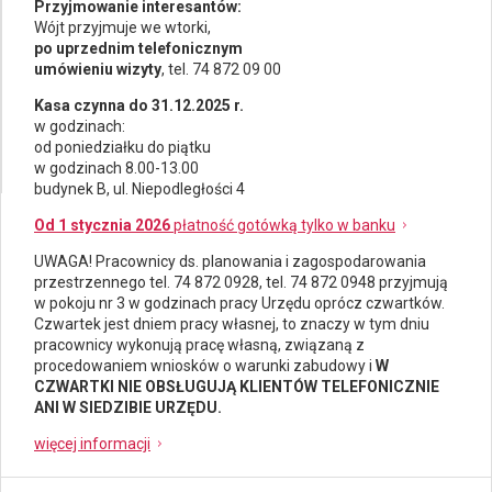
Przyjmowanie interesantów:
Wójt przyjmuje we wtorki,
po uprzednim telefonicznym
umówieniu wizyty
, tel. 74 872 09 00
Kasa czynna do 31.12.2025 r.
w godzinach:
od poniedziałku do piątku
w godzinach 8.00-13.00
budynek B, ul. Niepodległości 4
Od 1 stycznia 2026
płatność gotówką tylko w banku
UWAGA! Pracownicy ds.
planowania i zagospodarowania
przestrzennego
tel. 74 872 0928, tel. 74 872 0948 przyjmują
w pokoju nr 3 w godzinach pracy Urzędu oprócz czwartków.
Czwartek jest dniem pracy własnej, to znaczy w tym dniu
pracownicy wykonują pracę własną, związaną z
procedowaniem wniosków o warunki zabudowy i
W
CZWARTKI NIE OBSŁUGUJĄ KLIENTÓW TELEFONICZNIE
ANI W SIEDZIBIE URZĘDU.
więcej informacji