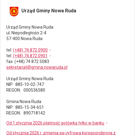
Urząd Gminy Nowa Ruda
Urząd Gminy Nowa Ruda
ul. Niepodległości 2-4
57-400 Nowa Ruda
tel
:
(+48) 74 872 0900
tel
:
(+48) 74 872 0901
fax
: (+48) 74 872 5083
sekretariat@gmina.nowaruda.pl
Urząd Gminy Nowa Ruda
NIP: 885-10-02-747
REGON: 000536580
Gmina Nowa Ruda
NIP: 885-15-34-651
REGON: 890718142
Od 1 stycznia 2026 płatność gotówką tylko w banku
Od stycznia 2026 r. zmienia się cyfrowa korespondencja z