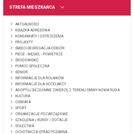
MENU
STREFA MIESZKAŃCA
AKTUALNOŚCI
KSIĄŻKA ADRESOWA
KOMUNIKATY I OSTRZEŻENIA
PROJEKTY
ŚMIECI-SEGREGACJA-ODBIÓR
PIECE - WĘGIEL - POWIETRZE
ŚRODOWISKO
POMOC SPOŁECZNA
SENIOR
INFORMACJE DLA ROLNIKÓW
INFORMACJE DLA HOTELARZY
ADOPTUJ BEZDOMNE ZWIERZĘ Z TERENU GMINY NOWA RUDA
KULTURA
OŚWIATA
SPORT
ORGANIZACJE POZARZĄDOWE
SZKOLENIA / KURSY / DOTACJE
SOŁECTWA
OCHOTNICZA STRAŻ POŻARNA