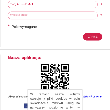
Twój adres e-mail
*
Wybierz grupy tematyczne
Wpisz wyszukiwaną fraze
*
*
Pole wymagane
Nasza aplikacja
W ramach naszej witryny
Aby przejść do aktualności związanych z turystyką - kliknij tu:
Turystyka - Promocja -
stosujemy pliki cookies w celu
Strefa Turysty - Gmina Nowa Ruda
świadczenia Państwu usług na
najwyższym poziomie, w tym w