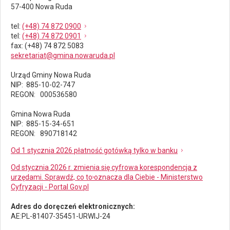
57-400 Nowa Ruda
tel
:
(+48) 74 872 0900
tel
:
(+48) 74 872 0901
fax
: (+48) 74 872 5083
sekretariat@gmina.nowaruda.pl
Urząd Gminy Nowa Ruda
NIP: 885-10-02-747
REGON: 000536580
Gmina Nowa Ruda
NIP: 885-15-34-651
REGON: 890718142
Od 1 stycznia 2026 płatność gotówką tylko w banku
Od stycznia 2026 r. zmienia się cyfrowa korespondencja z
urzędami. Sprawdź, co to oznacza dla Ciebie - Ministerstwo
Cyfryzacji - Portal Gov.pl
Adres do doręczeń elektronicznych:
AE:PL-81407-35451-URWIJ-24