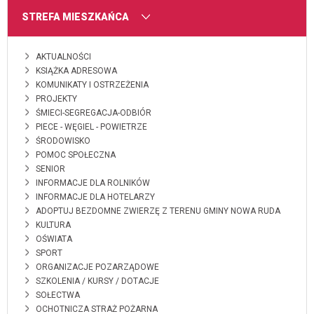
MENU
STREFA MIESZKAŃCA
AKTUALNOŚCI
KSIĄŻKA ADRESOWA
KOMUNIKATY I OSTRZEŻENIA
PROJEKTY
ŚMIECI-SEGREGACJA-ODBIÓR
PIECE - WĘGIEL - POWIETRZE
ŚRODOWISKO
POMOC SPOŁECZNA
SENIOR
INFORMACJE DLA ROLNIKÓW
INFORMACJE DLA HOTELARZY
ADOPTUJ BEZDOMNE ZWIERZĘ Z TERENU GMINY NOWA RUDA
KULTURA
OŚWIATA
SPORT
ORGANIZACJE POZARZĄDOWE
SZKOLENIA / KURSY / DOTACJE
SOŁECTWA
OCHOTNICZA STRAŻ POŻARNA