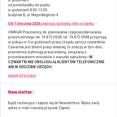
od poniedziałku do piątku
w godzinach 8.00-13.00
budynek B, ul. Niepodległości 4
Od 1 stycznia 2026
płatność gotówką tylko w banku
UWAGA! Pracownicy ds.
planowania i zagospodarowania
przestrzennego
tel. 74 872 0928, tel. 74 872 0948 przyjmują
w pokoju nr 3 w godzinach pracy Urzędu oprócz czwartków.
Czwartek jest dniem pracy własnej, to znaczy w tym dniu
pracownicy wykonują pracę własną, związaną z
procedowaniem wniosków o warunki zabudowy i
W
CZWARTKI NIE OBSŁUGUJĄ KLIENTÓW TELEFONICZNIE
ANI W SIEDZIBIE URZĘDU.
więcej informacji
Newsletter
Bądź na bieżąco i zapisz się do Newslettera. Wpisz swój
adres e-mail i naciśnij przycisk Zapisz.
Newsletter