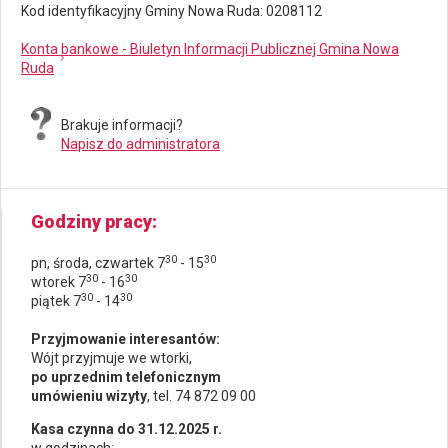
Kod identyfikacyjny Gminy Nowa Ruda: 0208112
Konta bankowe - Biuletyn Informacji Publicznej Gmina Nowa
Ruda
Brakuje informacji?
Napisz do administratora
Godziny pracy
30
30
pn, środa, czwartek 7
- 15
30
30
wtorek 7
- 16
30
30
piątek 7
- 14
Przyjmowanie interesantów:
Wójt przyjmuje we wtorki,
po uprzednim telefonicznym
umówieniu wizyty
, tel. 74 872 09 00
Kasa czynna do 31.12.2025 r.
w godzinach: