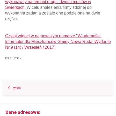
wykonawcy
na remont drogi i dwóch mostów w
Świerkach
.
W celu znalezienia firmy zdolnej do
wykonania zadania zostało one podzielone na dwie
części.
Czytaj więcej w najnowszym numerze "Wiadomości.
Informator dla Mieszkańców Gminy Nowa Ruda. Wydanie
Nr 9 (14) / Wrzesień / 2017"
03.10.2017
wróć
Dane adresowe