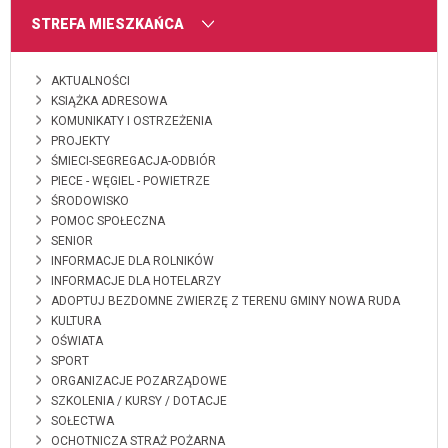
MENU
STREFA MIESZKAŃCA
AKTUALNOŚCI
KSIĄŻKA ADRESOWA
KOMUNIKATY I OSTRZEŻENIA
PROJEKTY
ŚMIECI-SEGREGACJA-ODBIÓR
PIECE - WĘGIEL - POWIETRZE
ŚRODOWISKO
POMOC SPOŁECZNA
SENIOR
INFORMACJE DLA ROLNIKÓW
INFORMACJE DLA HOTELARZY
ADOPTUJ BEZDOMNE ZWIERZĘ Z TERENU GMINY NOWA RUDA
KULTURA
OŚWIATA
SPORT
ORGANIZACJE POZARZĄDOWE
SZKOLENIA / KURSY / DOTACJE
SOŁECTWA
OCHOTNICZA STRAŻ POŻARNA