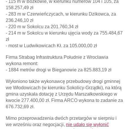
- 115 m w Bożkowie, w kierunku numerów 104 i 105, za
158.257,49 zł
- 283 m w Czerwieńczycach, w kierunku Dzikowca, za
236.246,10 zł
- 220 m w Sokolcu za 201.760,34 zł
- 214 m w Sokolcu w kierunku ujęcia wody za 755.484,67
zł
- most w Ludwikowicach Kł. za 105.000,00 zł
Firma Strabag Infrastruktura Południe z Wrocławia
wykona remont:
- 1884 metrów drogi w Bieganowie za 825.883,19 zł
Wyłoniono także wykonawcę przebudowy drogi gminnej
we Włodowicach (w kierunku Sokolicy-Grządki), na którą
gmina uzyskała dotację z Urzędu Marszałkowskiego w
kwocie 277.400,00 zł. Firma ARCO wykona to zadanie za
676.732,69 zł.
Mimo przeprowadzenia dwóch przetargów w sierpniu i
we wrześniu oraz negocjacji,
nie udało się wyłonić