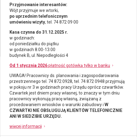
Przyjmowanie interesantów:
Wójt przyjmuje we wtorki,
po uprzednim telefonicznym
umówieniu wizyty
, tel. 74 872 09 00
Kasa czynna do 31.12.2025 r.
w godzinach:
od poniedziałku do piątku
w godzinach 8.00-13.00
budynek B, ul. Niepodległości 4
Od 1 stycznia 2026
płatność gotówką tylko w banku
UWAGA! Pracownicy ds.
planowania i zagospodarowania
przestrzennego
tel. 74 872 0928, tel. 74 872 0948 przyjmują
w pokoju nr 3 w godzinach pracy Urzędu oprócz czwartków.
Czwartek jest dniem pracy własnej, to znaczy w tym dniu
pracownicy wykonują pracę własną, związaną z
procedowaniem wniosków o warunki zabudowy i
W
CZWARTKI NIE OBSŁUGUJĄ KLIENTÓW TELEFONICZNIE
ANI W SIEDZIBIE URZĘDU.
więcej informacji