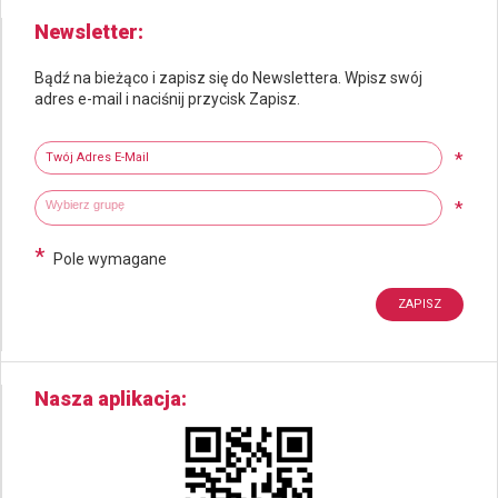
Newsletter
Bądź na bieżąco i zapisz się do Newslettera. Wpisz swój
adres e-mail i naciśnij przycisk Zapisz.
Newsletter
Twój adres e-mail
*
Wybierz grupy tematyczne
Wpisz wyszukiwaną fraze
*
*
Pole wymagane
Nasza aplikacja