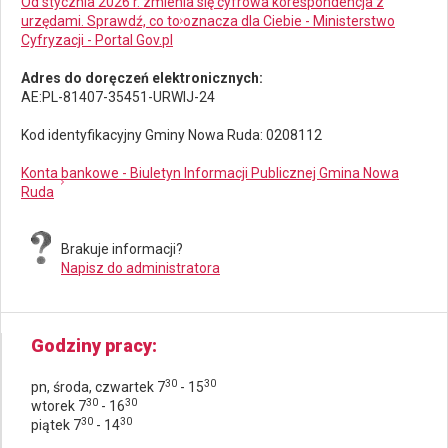
Od stycznia 2026 r. zmienia się cyfrowa korespondencja z
urzędami. Sprawdź, co to oznacza dla Ciebie - Ministerstwo
Cyfryzacji - Portal Gov.pl
Adres do doręczeń elektronicznych:
AE:PL-81407-35451-URWIJ-24
Kod identyfikacyjny Gminy Nowa Ruda: 0208112
Konta bankowe - Biuletyn Informacji Publicznej Gmina Nowa
Ruda
Brakuje informacji?
Napisz do administratora
Godziny pracy
30
30
pn, środa, czwartek 7
- 15
30
30
wtorek 7
- 16
30
30
piątek 7
- 14