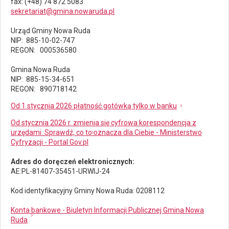
fax
: (+48) 74 872 5083
sekretariat@gmina.nowaruda.pl
Urząd Gminy Nowa Ruda
NIP: 885-10-02-747
REGON: 000536580
Gmina Nowa Ruda
NIP: 885-15-34-651
REGON: 890718142
Od 1 stycznia 2026 płatność gotówką tylko w banku
Od stycznia 2026 r. zmienia się cyfrowa korespondencja z
urzędami. Sprawdź, co to oznacza dla Ciebie - Ministerstwo
Cyfryzacji - Portal Gov.pl
Adres do doręczeń elektronicznych:
AE:PL-81407-35451-URWIJ-24
Kod identyfikacyjny Gminy Nowa Ruda: 0208112
Konta bankowe - Biuletyn Informacji Publicznej Gmina Nowa
Ruda