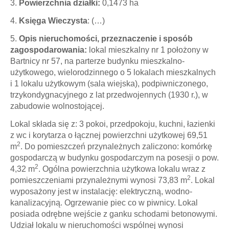
3.
Powierzchnia działki:
0,1473 ha
4.
Księga Wieczysta
: (…)
5.
Opis nieruchomości, przeznaczenie i sposób
zagospodarowania:
lokal mieszkalny nr 1 położony w
Bartnicy nr 57, na parterze budynku mieszkalno-
użytkowego, wielorodzinnego o 5 lokalach mieszkalnych
i 1 lokalu użytkowym (sala wiejska), podpiwniczonego,
trzykondygnacyjnego z lat przedwojennych (1930 r.), w
zabudowie wolnostojącej.
Lokal składa się z: 3 pokoi, przedpokoju, kuchni, łazienki
z wc i korytarza o łącznej powierzchni użytkowej 69,51
2
m
. Do pomieszczeń przynależnych zaliczono: komórkę
gospodarczą w budynku gospodarczym na posesji o pow.
2
4,32 m
. Ogólna powierzchnia użytkowa lokalu wraz z
2
pomieszczeniami przynależnymi wynosi 73,83 m
. Lokal
wyposażony jest w instalację: elektryczną, wodno-
kanalizacyjną. Ogrzewanie piec co w piwnicy. Lokal
posiada odrębne wejście z ganku schodami betonowymi.
Udział lokalu w nieruchomości wspólnej wynosi