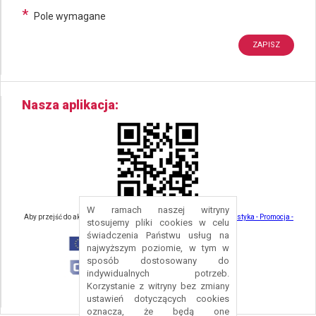
*
Pole wymagane
Nasza aplikacja
W ramach naszej witryny
Aby przejść do aktualności związanych z turystyką - kliknij tu:
Turystyka - Promocja -
stosujemy pliki cookies w celu
Strefa Turysty - Gmina Nowa Ruda
świadczenia Państwu usług na
najwyższym poziomie, w tym w
sposób dostosowany do
indywidualnych potrzeb.
Korzystanie z witryny bez zmiany
ustawień dotyczących cookies
oznacza, że będą one