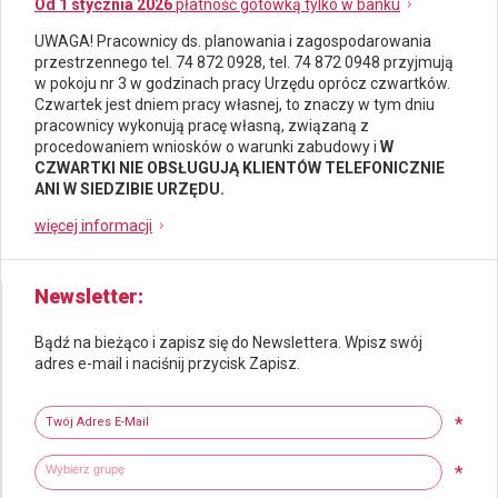
Od 1 stycznia 2026
płatność gotówką tylko w banku
UWAGA! Pracownicy ds.
planowania i zagospodarowania
przestrzennego
tel. 74 872 0928, tel. 74 872 0948 przyjmują
w pokoju nr 3 w godzinach pracy Urzędu oprócz czwartków.
Czwartek jest dniem pracy własnej, to znaczy w tym dniu
pracownicy wykonują pracę własną, związaną z
procedowaniem wniosków o warunki zabudowy i
W
CZWARTKI NIE OBSŁUGUJĄ KLIENTÓW TELEFONICZNIE
ANI W SIEDZIBIE URZĘDU.
więcej informacji
Newsletter
Bądź na bieżąco i zapisz się do Newslettera. Wpisz swój
adres e-mail i naciśnij przycisk Zapisz.
Newsletter
Twój adres e-mail
*
Wybierz grupy tematyczne
Wpisz wyszukiwaną fraze
*