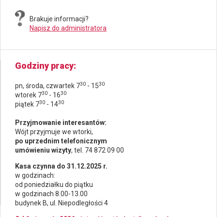
Brakuje informacji?
Napisz do administratora
Godziny pracy
30
30
pn, środa, czwartek 7
- 15
30
30
wtorek 7
- 16
30
30
piątek 7
- 14
Przyjmowanie interesantów:
Wójt przyjmuje we wtorki,
po uprzednim telefonicznym
umówieniu wizyty
, tel. 74 872 09 00
Kasa czynna do 31.12.2025 r.
w godzinach:
od poniedziałku do piątku
w godzinach 8.00-13.00
budynek B, ul. Niepodległości 4