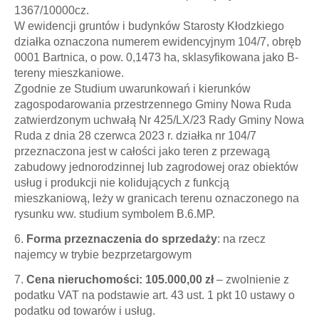
1367/10000cz.
W ewidencji gruntów i budynków Starosty Kłodzkiego
działka oznaczona numerem ewidencyjnym 104/7, obręb
0001 Bartnica, o pow. 0,1473 ha, sklasyfikowana jako B-
tereny mieszkaniowe.
Zgodnie ze Studium uwarunkowań i kierunków
zagospodarowania przestrzennego Gminy Nowa Ruda
zatwierdzonym uchwałą Nr 425/LX/23 Rady Gminy Nowa
Ruda z dnia 28 czerwca 2023 r. działka nr 104/7
przeznaczona jest w całości jako teren z przewagą
zabudowy jednorodzinnej lub zagrodowej oraz obiektów
usług i produkcji nie kolidujących z funkcją
mieszkaniową, leży w granicach terenu oznaczonego na
rysunku ww. studium symbolem B.6.MP.
6.
Forma przeznaczenia do sprzedaży
: na rzecz
najemcy w trybie bezprzetargowym
7.
Cena nieruchomości: 105.000,00 zł
–
zwolnienie z
podatku VAT na podstawie art. 43 ust. 1 pkt 10 ustawy o
podatku od towarów i usług.