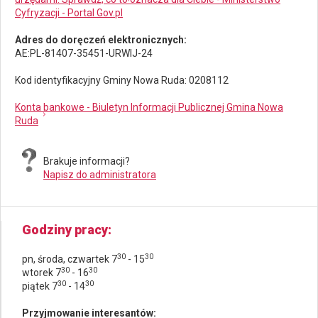
Cyfryzacji - Portal Gov.pl
Adres do doręczeń elektronicznych:
AE:PL-81407-35451-URWIJ-24
Kod identyfikacyjny Gminy Nowa Ruda: 0208112
Konta bankowe - Biuletyn Informacji Publicznej Gmina Nowa
Ruda
Brakuje informacji?
Napisz do administratora
Godziny pracy
30
30
pn, środa, czwartek 7
- 15
30
30
wtorek 7
- 16
30
30
piątek 7
- 14
Przyjmowanie interesantów: