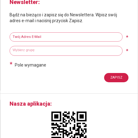
Newsletter
Bądź na bieżąco i zapisz się do Newslettera. Wpisz swój
adres e-mail i naciśnij przycisk Zapisz.
Newsletter
Twój adres e-mail
*
Wybierz grupy tematyczne
Wpisz wyszukiwaną fraze
*
*
Pole wymagane
Nasza aplikacja