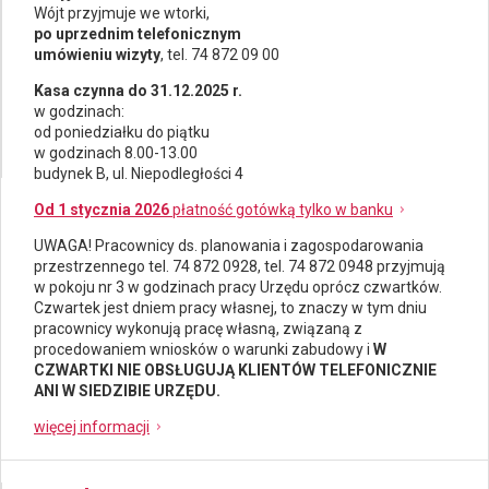
Wójt przyjmuje we wtorki,
po uprzednim telefonicznym
umówieniu wizyty
, tel. 74 872 09 00
Kasa czynna do 31.12.2025 r.
w godzinach:
od poniedziałku do piątku
w godzinach 8.00-13.00
budynek B, ul. Niepodległości 4
Od 1 stycznia 2026
płatność gotówką tylko w banku
UWAGA! Pracownicy ds.
planowania i zagospodarowania
przestrzennego
tel. 74 872 0928, tel. 74 872 0948 przyjmują
w pokoju nr 3 w godzinach pracy Urzędu oprócz czwartków.
Czwartek jest dniem pracy własnej, to znaczy w tym dniu
pracownicy wykonują pracę własną, związaną z
procedowaniem wniosków o warunki zabudowy i
W
CZWARTKI NIE OBSŁUGUJĄ KLIENTÓW TELEFONICZNIE
ANI W SIEDZIBIE URZĘDU.
więcej informacji