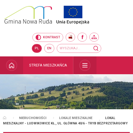
Przejdź do mapy serwisu
Przejdź do wyszukiwarki
Przejdź do głównego
Przejdź do treści
menu
BIP
FACEBOOK
MAPA SERWISU
KONTRAST
Wyszukiwarka
wyszukaj...
PL
EN
STRONA GŁÓWNA
STREFA MIESZKAŃCA
ROZWIŃ
NIERUCHOMOŚCI
LOKALE MIESZKALNE
LOKAL
STRONA GŁÓWNA
MIESZKALNY - LUDWIKOWICE KŁ., UL. GŁÓWNA 40/6 - TRYB BEZPRZETARGOWY