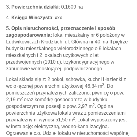
3.
Powierzchnia działki
:
0,1609 ha
4.
Księga Wieczysta
: xxx
5.
Opis nieruchomości, przeznaczenie i sposób
zagospodarowania:
lokal mieszkalny nr 6 położony w
Ludwikowicach Kłodzkich, ul. Główna nr 40, na II piętrze
budynku mieszkalnego wielorodzinnego o 8 lokalach
mieszkalnych i 2 lokalach użytkowych z lat
przedwojennych (1910 r.), trzykondygnacyjnego w
zabudowie wolnostojącej, podpiwniczonego.
Lokal składa się z: 2 pokoi, schowka, kuchni i łazienki z
2
wc o łącznej powierzchni użytkowej 46,34 m
. Do
pomieszczeń przynależnych zaliczono: piwnicę o pow.
2
2,19 m
oraz komórkę gospodarczą w budynku
2
gospodarczym na posesji o pow. 2,97 m
. Ogólna
powierzchnia użytkowa lokalu wraz z pomieszczeniami
2
przynależnymi wynosi 51,50 m
. Lokal wyposażony jest
w instalację: elektryczną, wodno-kanalizacyjną.
Ogrzewanie c.o. Udział lokalu w nieruchomości wspólnej