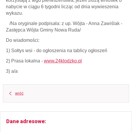
korzystają z tego pierwszeństwa, jeżeli złożą wniosek o
nabycie w ciągu 6 tygodni licząc od dnia wywieszenia
wykazu.
/Na oryginale podpisała: z up. Wójta - Anna Zawiślak -
Zastępca Wójta Gminy Nowa Ruda/
Do wiadomości:
1) Sołtys wsi - do ogłoszenia na tablicy ogłoszeń
2) Prasa lokalna -
www.24klodzko.pl
3) a/a
wróć
Dane adresowe