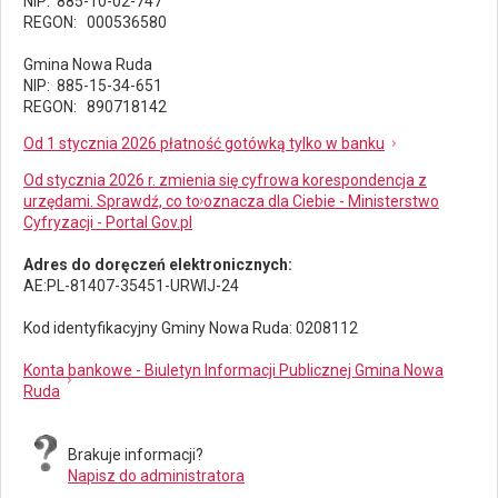
NIP: 885-10-02-747
REGON: 000536580
Gmina Nowa Ruda
NIP: 885-15-34-651
REGON: 890718142
Od 1 stycznia 2026 płatność gotówką tylko w banku
Od stycznia 2026 r. zmienia się cyfrowa korespondencja z
urzędami. Sprawdź, co to oznacza dla Ciebie - Ministerstwo
Cyfryzacji - Portal Gov.pl
Adres do doręczeń elektronicznych:
AE:PL-81407-35451-URWIJ-24
Kod identyfikacyjny Gminy Nowa Ruda: 0208112
Konta bankowe - Biuletyn Informacji Publicznej Gmina Nowa
Ruda
Brakuje informacji?
Napisz do administratora