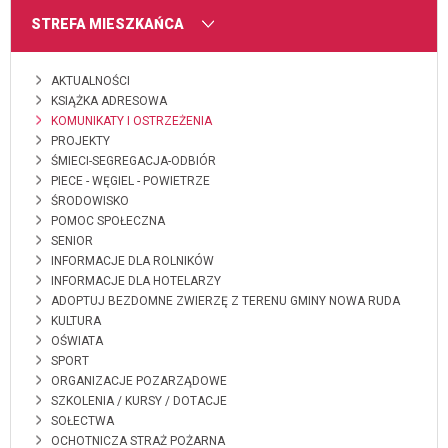
MENU
STREFA MIESZKAŃCA
AKTUALNOŚCI
KSIĄŻKA ADRESOWA
KOMUNIKATY I OSTRZEŻENIA
PROJEKTY
ŚMIECI-SEGREGACJA-ODBIÓR
PIECE - WĘGIEL - POWIETRZE
ŚRODOWISKO
POMOC SPOŁECZNA
SENIOR
INFORMACJE DLA ROLNIKÓW
INFORMACJE DLA HOTELARZY
ADOPTUJ BEZDOMNE ZWIERZĘ Z TERENU GMINY NOWA RUDA
KULTURA
OŚWIATA
SPORT
ORGANIZACJE POZARZĄDOWE
SZKOLENIA / KURSY / DOTACJE
SOŁECTWA
OCHOTNICZA STRAŻ POŻARNA