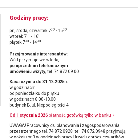
Godziny pracy
30
30
pn, środa, czwartek 7
- 15
30
30
wtorek 7
- 16
30
30
piątek 7
- 14
Przyjmowanie interesantów:
Wójt przyjmuje we wtorki,
po uprzednim telefonicznym
umówieniu wizyty
, tel. 74 872 09 00
Kasa czynna do 31.12.2025 r.
w godzinach:
od poniedziałku do piątku
w godzinach 8.00-13.00
budynek B, ul. Niepodległości 4
Od 1 stycznia 2026
płatność gotówką tylko w banku
UWAGA! Pracownicy ds.
planowania i zagospodarowania
przestrzennego
tel. 74 872 0928, tel. 74 872 0948 przyjmują
w pokoju nr 3 w godzinach pracy Urzędu oprócz czwartków.