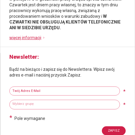
Czwartek jest dniem pracy własnej, to znaczy w tym dniu
pracownicy wykonują pracę własną, związaną z
procedowaniem wniosków o warunki zabudowy i
W
CZWARTKI NIE OBSŁUGUJĄ KLIENTÓW TELEFONICZNIE
ANI W SIEDZIBIE URZĘDU.
więcej informacji
Newsletter
Bądź na bieżąco i zapisz się do Newslettera. Wpisz swój
adres e-mail i naciśnij przycisk Zapisz.
Newsletter
Twój adres e-mail
*
Wybierz grupy tematyczne
Wpisz wyszukiwaną fraze
*
*
Pole wymagane