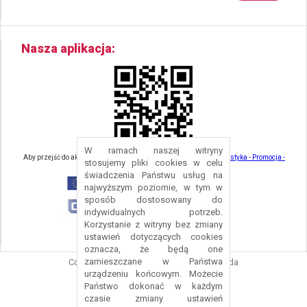
Nasza aplikacja
W ramach naszej witryny
Aby przejść do aktualności związanych z turystyką - kliknij tu:
Turystyka - Promocja -
stosujemy pliki cookies w celu
Strefa Turysty - Gmina Nowa Ruda
świadczenia Państwu usług na
najwyższym poziomie, w tym w
sposób dostosowany do
indywidualnych potrzeb.
Korzystanie z witryny bez zmiany
ustawień dotyczących cookies
oznacza, że będą one
zamieszczane w Państwa
Copyright © 2016 Urząd Gminy Nowa Ruda
urządzeniu końcowym. Możecie
Projekt i wykonanie:
Logonet Sp. z o.o.
Państwo dokonać w każdym
czasie zmiany ustawień