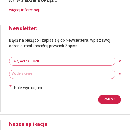
ANI W SIEDZIBIE URZĘDU.
więcej informacji
Newsletter
Bądź na bieżąco i zapisz się do Newslettera. Wpisz swój
adres e-mail i naciśnij przycisk Zapisz.
Newsletter
Twój adres e-mail
*
Wybierz grupy tematyczne
Wpisz wyszukiwaną fraze
*
*
Pole wymagane
Nasza aplikacja