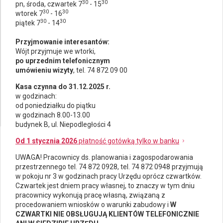
30
30
pn, środa, czwartek 7
- 15
30
30
wtorek 7
- 16
30
30
piątek 7
- 14
Przyjmowanie interesantów:
Wójt przyjmuje we wtorki,
po uprzednim telefonicznym
umówieniu wizyty
, tel. 74 872 09 00
Kasa czynna do 31.12.2025 r.
w godzinach:
od poniedziałku do piątku
w godzinach 8.00-13.00
budynek B, ul. Niepodległości 4
Od 1 stycznia 2026
płatność gotówką tylko w banku
UWAGA! Pracownicy ds.
planowania i zagospodarowania
przestrzennego
tel. 74 872 0928, tel. 74 872 0948 przyjmują
w pokoju nr 3 w godzinach pracy Urzędu oprócz czwartków.
Czwartek jest dniem pracy własnej, to znaczy w tym dniu
pracownicy wykonują pracę własną, związaną z
procedowaniem wniosków o warunki zabudowy i
W
CZWARTKI NIE OBSŁUGUJĄ KLIENTÓW TELEFONICZNIE