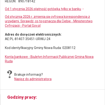
REGON: 890718142
Od 1 stycznia 2026 płatność gotówką tylko w banku
Od stycznia 2026 r. zmienia się cyfrowa korespondencja z
urzędami. Sprawdź, co to oznacza dla Ciebie - Ministerstwo
Cyfryzacji - Portal Gov.pl
Adres do doręczeń elektronicznych:
AE:PL-81407-35451-URWIJ-24
Kod identyfikacyjny Gminy Nowa Ruda: 0208112
Konta bankowe - Biuletyn Informacji Publicznej Gmina Nowa
Ruda
Brakuje informacji?
Napisz do administratora
Godziny pracy