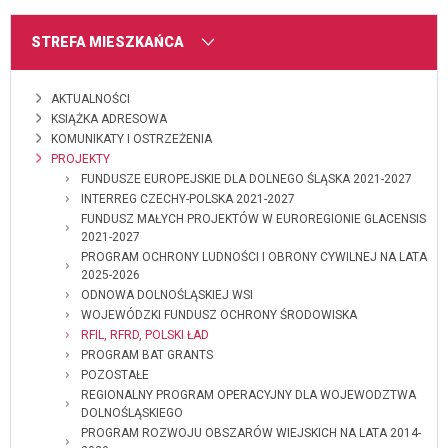
MENU
STREFA MIESZKAŃCA
AKTUALNOŚCI
KSIĄŻKA ADRESOWA
KOMUNIKATY I OSTRZEŻENIA
PROJEKTY
FUNDUSZE EUROPEJSKIE DLA DOLNEGO ŚLĄSKA 2021-2027
INTERREG CZECHY-POLSKA 2021-2027
FUNDUSZ MAŁYCH PROJEKTÓW W EUROREGIONIE GLACENSIS
2021-2027
PROGRAM OCHRONY LUDNOŚCI I OBRONY CYWILNEJ NA LATA
2025-2026
ODNOWA DOLNOŚLĄSKIEJ WSI
WOJEWÓDZKI FUNDUSZ OCHRONY ŚRODOWISKA
RFIL, RFRD, POLSKI ŁAD
PROGRAM BAT GRANTS
POZOSTAŁE
REGIONALNY PROGRAM OPERACYJNY DLA WOJEWODZTWA
DOLNOŚLĄSKIEGO
PROGRAM ROZWOJU OBSZARÓW WIEJSKICH NA LATA 2014-