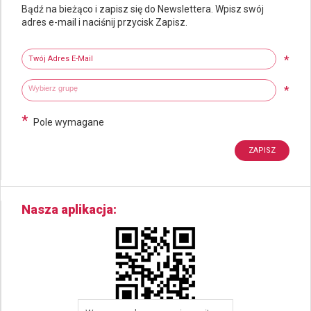
Bądź na bieżąco i zapisz się do Newslettera. Wpisz swój
adres e-mail i naciśnij przycisk Zapisz.
Newsletter
Twój adres e-mail
*
Wybierz grupy tematyczne
Wpisz wyszukiwaną fraze
*
*
Pole wymagane
Nasza aplikacja