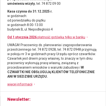
umówieniu wizyty
, tel. 74 872 09 00
Kasa czynna do 31.12.2025 r.
w godzinach:
od poniedziałku do piątku
w godzinach 8.00-13.00
budynek B, ul. Niepodległości 4
Od 1 stycznia 2026
płatność gotówką tylko w banku
UWAGA! Pracownicy ds.
planowania i zagospodarowania
przestrzennego
tel. 74 872 0928, tel. 74 872 0948 przyjmują
w pokoju nr 3 w godzinach pracy Urzędu oprócz czwartków.
Czwartek jest dniem pracy własnej, to znaczy w tym dniu
pracownicy wykonują pracę własną, związaną z
procedowaniem wniosków o warunki zabudowy i
W
CZWARTKI NIE OBSŁUGUJĄ KLIENTÓW TELEFONICZNIE
ANI W SIEDZIBIE URZĘDU.
więcej informacji
Newsletter