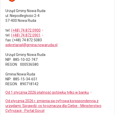
Urząd Gminy Nowa Ruda
ul. Niepodległości 2-4
57-400 Nowa Ruda
tel
:
(+48) 74 872 0900
tel
:
(+48) 74 872 0901
fax
: (+48) 74 872 5083
sekretariat@gmina.nowaruda.pl
Urząd Gminy Nowa Ruda
NIP: 885-10-02-747
REGON: 000536580
Gmina Nowa Ruda
NIP: 885-15-34-651
REGON: 890718142
Od 1 stycznia 2026 płatność gotówką tylko w banku
Od stycznia 2026 r. zmienia się cyfrowa korespondencja z
urzędami. Sprawdź, co to oznacza dla Ciebie - Ministerstwo
Cyfryzacji - Portal Gov.pl