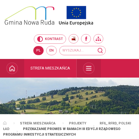
Przejdź do mapy serwisu
Przejdź do wyszukiwarki
Przejdź do głównego
Przejdź do treści
menu
BIP
FACEBOOK
MAPA SERWISU
KONTRAST
Wyszukiwarka
wyszukaj...
PL
EN
STRONA GŁÓWNA
STREFA MIESZKAŃCA
ROZWIŃ
STREFA MIESZKAŃCA
PROJEKTY
RFIL, RFRD, POLSKI
STRONA GŁÓWNA
ŁAD
PRZEKAZANIE PROMES W RAMACH III EDYCJI RZĄDOWEGO
PROGRAMU INWESTYCJI STRATEGICZNYCH