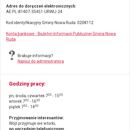
Adres do doręczeń elektronicznych:
AE:PL-81407-35451-URWIJ-24
Kod identyfikacyjny Gminy Nowa Ruda: 0208112
Konta bankowe - Biuletyn Informacji Publicznej Gmina Nowa
Ruda
Brakuje informacji?
Napisz do administratora
Godziny pracy
30
30
pn, środa, czwartek 7
- 15
30
30
wtorek 7
- 16
30
30
piątek 7
- 14
Przyjmowanie interesantów:
Wójt przyjmuje we wtorki,
po uprzednim telefonicznym