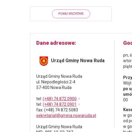
POKAŻ WSZYSTKIE
Dane adresowe
God
pn, 
Urząd Gminy Nowa Ruda
wtor
piąt
Urząd Gminy Nowa Ruda
Przy
ul. Niepodległości 2-4
Wójt
57-400 Nowa Ruda
po u
umów
tel
:
(+48) 74 872 0900
00
tel
:
(+48) 74 872 0901
Kasa
fax
: (+48) 74 872 5083
w go
sekretariat@gmina.nowaruda.pl
od p
w go
Urząd Gminy Nowa Ruda