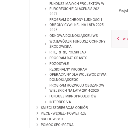
FUNDUSZ MAŁYCH PROJEKTÓW W
EUROREGIONIE GLACENSIS 2021-
Proje
2027
PROGRAM OCHRONY LUDNOŚCI I
OBRONY CYWILNEJ NA LATA 2025-
2026
ODNOWA DOLNOŚLĄSKIEJ WSI
wr
WOJEWÓDZKI FUNDUSZ OCHRONY
ŚRODOWISKA
RFIL, RFRD, POLSKI ŁAD
PROGRAM BAT GRANTS
POZOSTAŁE
REGIONALNY PROGRAM
OPERACYJNY DLA WOJEWODZTWA
DOLNOŚLĄSKIEGO
PROGRAM ROZWOJU OBSZARÓW
WIEJSKICH NA LATA 2014-2020
FUNDUSZ MIKROPROJEKTÓW
INTERREG VA
ŚMIECI-SEGREGACJA-ODBIÓR
PIECE - WĘGIEL - POWIETRZE
ŚRODOWISKO
POMOC SPOŁECZNA