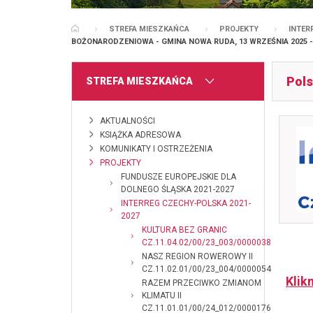
STREFA MIESZKAŃCA
PROJEKTY
INTER
STRONA GŁÓWNA
BOŻONARODZENIOWA - GMINA NOWA RUDA, 13 WRZEŚNIA 2025 - 
Pols
MENU
STREFA MIESZKAŃCA
AKTUALNOŚCI
KSIĄŻKA ADRESOWA
KOMUNIKATY I OSTRZEŻENIA
PROJEKTY
FUNDUSZE EUROPEJSKIE DLA
DOLNEGO ŚLĄSKA 2021-2027
INTERREG CZECHY-POLSKA 2021-
2027
KULTURA BEZ GRANIC
CZ.11.04.02/00/23_003/0000038
NASZ REGION ROWEROWY II
CZ.11.02.01/00/23_004/0000054
Klik
RAZEM PRZECIWKO ZMIANOM
KLIMATU II
CZ.11.01.01/00/24_012/0000176