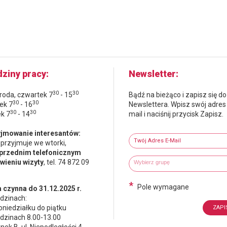
ziny pracy
Newsletter
30
30
środa, czwartek 7
- 15
Bądź na bieżąco i zapisz się do
30
30
ek 7
- 16
Newslettera. Wpisz swój adres
30
30
ek 7
- 14
mail i naciśnij przycisk Zapisz.
Newsletter
jmowanie interesantów:
Twój adres e-mail
 przyjmuje we wtorki,
przednim telefonicznym
Wybierz grupy tematyczne
Wpisz wyszukiwaną fraze
ieniu wizyty
, tel. 74 872 09
*
Pole wymagane
 czynna do 31.12.2025 r.
dzinach:
oniedziałku do piątku
dzinach 8.00-13.00