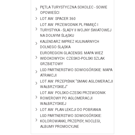
2026-06-10
PĘTLA TURYSTYCZNA SOKOLEC - SOWIE
OPOWIEŚCI
2026-02-18
LOT AW: SPACER 360
2025-01-28
LOT AW: PRZEWODNIK PL PAMIĘĆ I
TURYSTYKA - ŚLADY II WOJNY ŚWIATOWEJ
NA DOLNYM ŚLĄSKU
2024-12-12
KALENDARZ IMPREZ KULINARNYCH
DOLNEGO ŚLĄSKA
2024-10-28
EUROREGION GLACENSIS. MAPA WIEŻ
WIDOKOWYCH. CZESKO-POLSKI SZLAK
GRZBIETOWY
2024-09-
LGD PARTNERSTWO SOWIOGÓRSKIE: MAPA
09
ATRAKCJI
2024-01-11
LOT AW: PRZEPIŚNIK "SMAKI AGLOMERACJI
WAŁBRZYSKIEJ"
2023-12-08
LOT AW: POLSKO-CZESKI PRZEWODNIK
ROWEROWY PO AGLOMERACJI
WAŁBRZYSKIEJ
2023-09-11
LOT AW: PLAN LEKCJI DO POBRANIA
2023-03-29
LGD PARTNERSTWO SOWIOGÓRSKIE:
KOLOROWANKI, PRZEPISY, NOCLEGI,
ALBUMY PROMOCYJNE