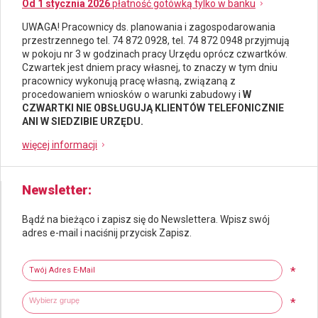
Od 1 stycznia 2026
płatność gotówką tylko w banku
UWAGA! Pracownicy ds.
planowania i zagospodarowania
przestrzennego
tel. 74 872 0928, tel. 74 872 0948 przyjmują
w pokoju nr 3 w godzinach pracy Urzędu oprócz czwartków.
Czwartek jest dniem pracy własnej, to znaczy w tym dniu
pracownicy wykonują pracę własną, związaną z
procedowaniem wniosków o warunki zabudowy i
W
CZWARTKI NIE OBSŁUGUJĄ KLIENTÓW TELEFONICZNIE
ANI W SIEDZIBIE URZĘDU.
więcej informacji
Newsletter
Bądź na bieżąco i zapisz się do Newslettera. Wpisz swój
adres e-mail i naciśnij przycisk Zapisz.
Newsletter
Twój adres e-mail
*
Wybierz grupy tematyczne
Wpisz wyszukiwaną fraze
*