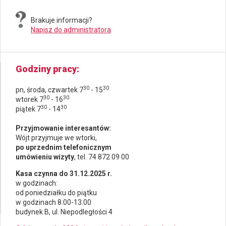
Brakuje informacji?
Napisz do administratora
Godziny pracy
30
30
pn, środa, czwartek 7
- 15
30
30
wtorek 7
- 16
30
30
piątek 7
- 14
Przyjmowanie interesantów:
Wójt przyjmuje we wtorki,
po uprzednim telefonicznym
umówieniu wizyty
, tel. 74 872 09 00
Kasa czynna do 31.12.2025 r.
w godzinach:
od poniedziałku do piątku
w godzinach 8.00-13.00
budynek B, ul. Niepodległości 4