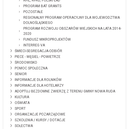
RFIL, RFRD, POLSKI ŁAD
PROGRAM BAT GRANTS
POZOSTAŁE
REGIONALNY PROGRAM OPERACYJNY DLA WOJEWODZTWA
DOLNOŚLĄSKIEGO
PROGRAM ROZWOJU OBSZARÓW WIEJSKICH NA LATA 2014-
2020
FUNDUSZ MIKROPROJEKTÓW
INTERREG VA
ŚMIECI-SEGREGACJA-ODBIÓR
PIECE - WĘGIEL - POWIETRZE
ŚRODOWISKO
POMOC SPOŁECZNA
SENIOR
INFORMACJE DLA ROLNIKÓW
INFORMACJE DLA HOTELARZY
ADOPTUJ BEZDOMNE ZWIERZĘ Z TERENU GMINY NOWA RUDA
KULTURA
OŚWIATA
SPORT
ORGANIZACJE POZARZĄDOWE
SZKOLENIA / KURSY / DOTACJE
SOŁECTWA