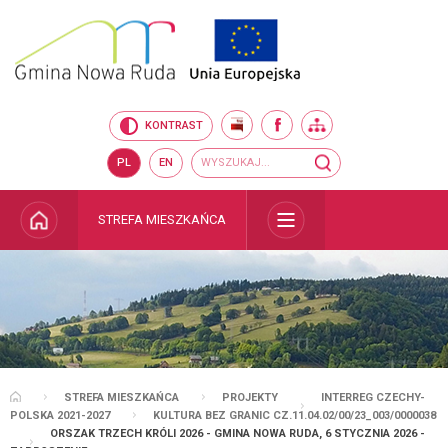
Przejdź do mapy serwisu
Przejdź do wyszukiwarki
Przejdź do głównego
Przejdź do treści
menu
BIP
FACEBOOK
MAPA SERWISU
KONTRAST
Wyszukiwarka
wyszukaj...
PL
EN
STRONA GŁÓWNA
STREFA MIESZKAŃCA
ROZWIŃ
STREFA MIESZKAŃCA
PROJEKTY
INTERREG CZECHY-
STRONA GŁÓWNA
POLSKA 2021-2027
KULTURA BEZ GRANIC CZ.11.04.02/00/23_003/0000038
ORSZAK TRZECH KRÓLI 2026 - GMINA NOWA RUDA, 6 STYCZNIA 2026 -