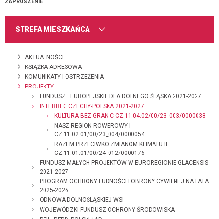
ZAPROSZENIE
MENU
STREFA MIESZKAŃCA
AKTUALNOŚCI
KSIĄŻKA ADRESOWA
KOMUNIKATY I OSTRZEŻENIA
PROJEKTY
FUNDUSZE EUROPEJSKIE DLA DOLNEGO ŚLĄSKA 2021-2027
INTERREG CZECHY-POLSKA 2021-2027
KULTURA BEZ GRANIC CZ.11.04.02/00/23_003/0000038
NASZ REGION ROWEROWY II
CZ.11.02.01/00/23_004/0000054
RAZEM PRZECIWKO ZMIANOM KLIMATU II
CZ.11.01.01/00/24_012/0000176
FUNDUSZ MAŁYCH PROJEKTÓW W EUROREGIONIE GLACENSIS
2021-2027
PROGRAM OCHRONY LUDNOŚCI I OBRONY CYWILNEJ NA LATA
2025-2026
ODNOWA DOLNOŚLĄSKIEJ WSI
WOJEWÓDZKI FUNDUSZ OCHRONY ŚRODOWISKA