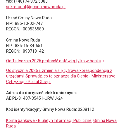
fax
: (+48) 74 872 5083
sekretariat@gmina.nowaruda.pl
Urząd Gminy Nowa Ruda
NIP: 885-10-02-747
REGON: 000536580
Gmina Nowa Ruda
NIP: 885-15-34-651
REGON: 890718142
Od 1 stycznia 2026 płatność gotówką tylko w banku
Od stycznia 2026 r. zmienia się cyfrowa korespondencja z
urzędami. Sprawdź, co to oznacza dla Ciebie - Ministerstwo
Cyfryzacji - Portal Gov.pl
Adres do doręczeń elektronicznych:
AE:PL-81407-35451-URWIJ-24
Kod identyfikacyjny Gminy Nowa Ruda: 0208112
Konta bankowe - Biuletyn Informacji Publicznej Gmina Nowa
Ruda