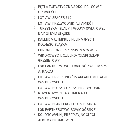
2026-06-10
PĘTLA TURYSTYCZNA SOKOLEC - SOWIE
OPOWIEŚCI
2026-02-18
LOT AW: SPACER 360
2025-01-28
LOT AW: PRZEWODNIK PL PAMIĘĆ I
TURYSTYKA - ŚLADY II WOJNY ŚWIATOWEJ
NA DOLNYM ŚLĄSKU
2024-12-12
KALENDARZ IMPREZ KULINARNYCH
DOLNEGO ŚLĄSKA
2024-10-28
EUROREGION GLACENSIS. MAPA WIEŻ
WIDOKOWYCH. CZESKO-POLSKI SZLAK
GRZBIETOWY
2024-09-
LGD PARTNERSTWO SOWIOGÓRSKIE: MAPA
09
ATRAKCJI
2024-01-11
LOT AW: PRZEPIŚNIK "SMAKI AGLOMERACJI
WAŁBRZYSKIEJ"
2023-12-08
LOT AW: POLSKO-CZESKI PRZEWODNIK
ROWEROWY PO AGLOMERACJI
WAŁBRZYSKIEJ
2023-09-11
LOT AW: PLAN LEKCJI DO POBRANIA
2023-03-29
LGD PARTNERSTWO SOWIOGÓRSKIE:
KOLOROWANKI, PRZEPISY, NOCLEGI,
ALBUMY PROMOCYJNE