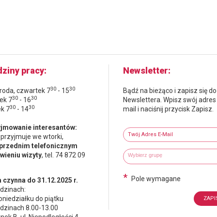
ziny pracy
Newsletter
30
30
środa, czwartek 7
- 15
Bądź na bieżąco i zapisz się do
30
30
ek 7
- 16
Newslettera. Wpisz swój adres
30
30
ek 7
- 14
mail i naciśnij przycisk Zapisz.
Newsletter
jmowanie interesantów:
Twój adres e-mail
 przyjmuje we wtorki,
przednim telefonicznym
Wybierz grupy tematyczne
Wpisz wyszukiwaną fraze
ieniu wizyty
, tel. 74 872 09
*
Pole wymagane
 czynna do 31.12.2025 r.
dzinach:
oniedziałku do piątku
dzinach 8.00-13.00