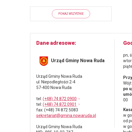
POKAŻ WSZYSTKIE
Dane adresowe
God
pn, 
Urząd Gminy Nowa Ruda
wtor
piąt
Urząd Gminy Nowa Ruda
Przy
ul. Niepodległości 2-4
Wójt
57-400 Nowa Ruda
po u
umów
tel
:
(+48) 74 872 0900
00
tel
:
(+48) 74 872 0901
Kasa
fax
: (+48) 74 872 5083
w go
sekretariat@gmina.nowaruda.pl
od p
w go
Urząd Gminy Nowa Ruda