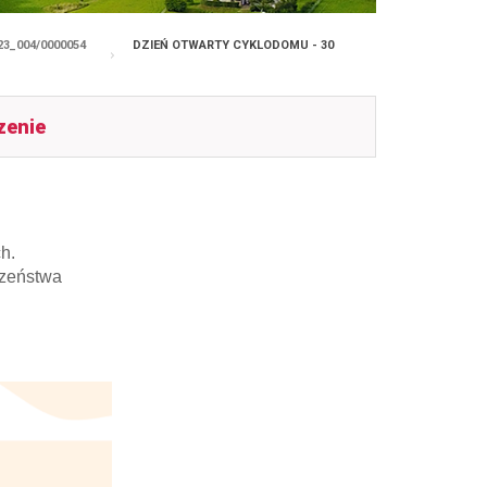
23_004/0000054
DZIEŃ OTWARTY CYKLODOMU - 30
zenie
h.
czeństwa