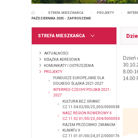
STREFA MIESZKAŃCA
PROJEKTY
INTER
STRONA GŁÓWNA
PAŹDZIERNIKA 2025 - ZAPROSZENIE
Dzie
MENU
STREFA MIESZKAŃCA
AKTUALNOŚCI
Dzień 
KSIĄŻKA ADRESOWA
30.10.
KOMUNIKATY I OSTRZEŻENIA
8.00-1
PROJEKTY
FUNDUSZE EUROPEJSKIE DLA
14.00 
DOLNEGO ŚLĄSKA 2021-2027
INTERREG CZECHY-POLSKA 2021-
2027
KULTURA BEZ GRANIC
CZ.11.04.02/00/23_003/0000038
NASZ REGION ROWEROWY II
CZ.11.02.01/00/23_004/0000054
RAZEM PRZECIWKO ZMIANOM
KLIMATU II
CZ.11.01.01/00/24_012/0000176