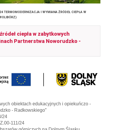
3/24 TERMOMODERNIZACJA I WYMIANA ŹRÓDEŁ CIEPŁA W
WOLIBÓRZ)
źródeł ciepła w zabytkowych
inach Partnerstwa Noworudzko -
owych obiektach edukacyjnych i opiekuńczo -
dzko - Radkowskiego”
3/24
Z.00-111/24
i obszarów górniczych na Dolnym Śląsku