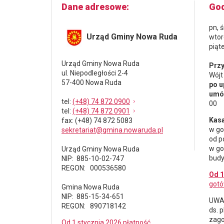
Dane adresowe
God
pn, 
Urząd Gminy Nowa Ruda
wtor
piąt
Urząd Gminy Nowa Ruda
Przy
ul. Niepodległości 2-4
Wójt
57-400 Nowa Ruda
po u
umów
tel
:
(+48) 74 872 0900
00
tel
:
(+48) 74 872 0901
Kasa
fax
: (+48) 74 872 5083
w go
sekretariat@gmina.nowaruda.pl
od p
w go
Urząd Gminy Nowa Ruda
budy
NIP: 885-10-02-747
REGON: 000536580
Od 1
gotó
Gmina Nowa Ruda
NIP: 885-15-34-651
UWAG
REGON: 890718142
ds.
p
zago
Od 1 stycznia 2026 płatność