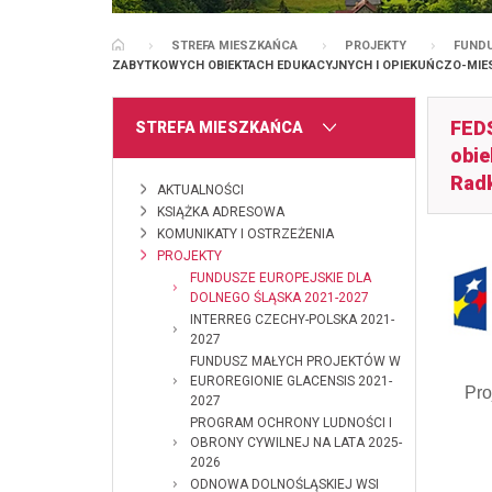
STREFA MIESZKAŃCA
PROJEKTY
FUNDU
STRONA GŁÓWNA
ZABYTKOWYCH OBIEKTACH EDUKACYJNYCH I OPIEKUŃCZO-MI
FEDS
MENU
STREFA MIESZKAŃCA
obie
Radk
AKTUALNOŚCI
KSIĄŻKA ADRESOWA
KOMUNIKATY I OSTRZEŻENIA
PROJEKTY
FUNDUSZE EUROPEJSKIE DLA
DOLNEGO ŚLĄSKA 2021-2027
INTERREG CZECHY-POLSKA 2021-
2027
FUNDUSZ MAŁYCH PROJEKTÓW W
EUROREGIONIE GLACENSIS 2021-
Pro
2027
PROGRAM OCHRONY LUDNOŚCI I
OBRONY CYWILNEJ NA LATA 2025-
2026
ODNOWA DOLNOŚLĄSKIEJ WSI