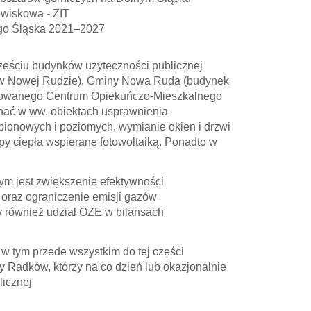
owiskowa - ZIT
go Śląska 2021–2027
ześciu budynków użyteczności publicznej
2 w Nowej Rudzie), Gminy Nowa Ruda (budynek
nowanego Centrum Opiekuńczo-Mieszkalnego
onać w ww. obiektach usprawnienia
pionowych i poziomych, wymianie okien i drzwi
mpy ciepła wspierane fotowoltaiką. Ponadto w
rym jest zwiększenie efektywności
 oraz ograniczenie emisji gazów
y również udział OZE w bilansach
 w tym przede wszystkim do tej części
adków, którzy na co dzień lub okazjonalnie
icznej