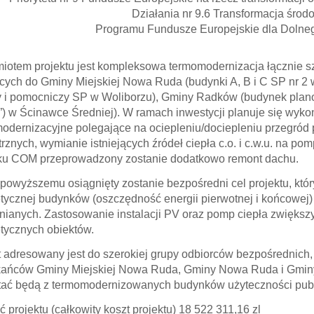
Działania nr 9.6 Transformacja środ
Programu Fundusze Europejskie dla Dolne
iotem projektu jest kompleksowa termomodernizacja łącznie s
cych do Gminy Miejskiej Nowa Ruda (budynki A, B i C SP nr 
 i pomocniczy SP w Woliborzu), Gminy Radków (budynek pla
) w Ścinawce Średniej). W ramach inwestycji planuje się wyk
odernizacyjne polegające na ociepleniu/dociepleniu przegród 
rznych, wymianie istniejących źródeł ciepła c.o. i c.w.u. na po
u COM przeprowadzony zostanie dodatkowo remont dachu.
 powyższemu osiągnięty zostanie bezpośredni cel projektu, któ
tycznej budynków (oszczędność energii pierwotnej i końcowej)
rnianych. Zastosowanie instalacji PV oraz pomp ciepła zwiększ
tycznych obiektów.
t adresowany jest do szerokiej grupy odbiorców bezpośrednich,
ańców Gminy Miejskiej Nowa Ruda, Gminy Nowa Ruda i Gminy R
tać będą z termomodernizowanych budynków użyteczności publ
ć projektu (całkowity koszt projektu)
18 522 311,16
zl