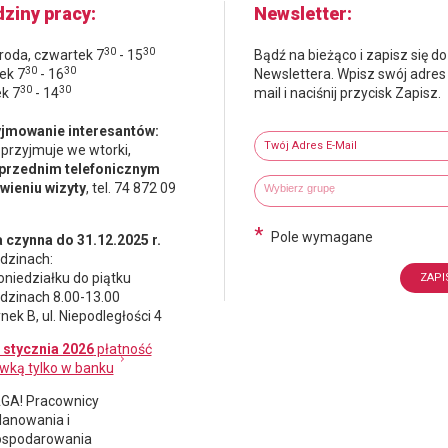
ziny pracy
Newsletter
30
30
środa, czwartek 7
- 15
Bądź na bieżąco i zapisz się do
30
30
ek 7
- 16
Newslettera. Wpisz swój adres
30
30
ek 7
- 14
mail i naciśnij przycisk Zapisz.
Newsletter
jmowanie interesantów:
Twój adres e-mail
 przyjmuje we wtorki,
przednim telefonicznym
Wybierz grupy tematyczne
Wpisz wyszukiwaną fraze
ieniu wizyty
, tel. 74 872 09
*
Pole wymagane
 czynna do 31.12.2025 r.
dzinach:
oniedziałku do piątku
dzinach 8.00-13.00
nek B, ul. Niepodległości 4
 stycznia 2026
płatność
wką tylko w banku
A! Pracownicy
lanowania i
spodarowania