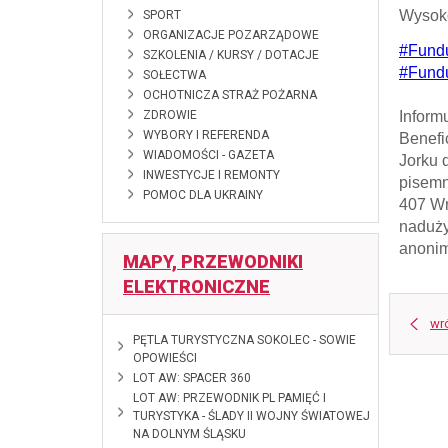
Wysoko
SPORT
ORGANIZACJE POZARZĄDOWE
#Fund
SZKOLENIA / KURSY / DOTACJE
#Fund
SOŁECTWA
OCHOTNICZA STRAŻ POŻARNA
ZDROWIE
Inform
WYBORY I REFERENDA
Benefi
WIADOMOŚCI - GAZETA
Jorku 
INWESTYCJE I REMONTY
pisemn
POMOC DLA UKRAINY
407 Wr
naduży
anonim
MAPY, PRZEWODNIKI
ELEKTRONICZNE
wr
2026-06-10
PĘTLA TURYSTYCZNA SOKOLEC - SOWIE
OPOWIEŚCI
2026-02-18
LOT AW: SPACER 360
2025-01-28
LOT AW: PRZEWODNIK PL PAMIĘĆ I
TURYSTYKA - ŚLADY II WOJNY ŚWIATOWEJ
NA DOLNYM ŚLĄSKU