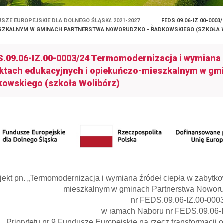
SZE EUROPEJSKIE DLA DOLNEGO ŚLĄSKA 2021-2027
FEDS.09.06-IZ.00-000
ESZKALNYM W GMINACH PARTNERSTWA NOWORUDZKO - RADKOWSKIEGO (SZKOŁA 
.09.06-IZ.00-0003/24 Termomodernizacja i wymiana 
ktach edukacyjnych i opiekuńczo-mieszkalnym w gm
owskiego (szkoła Wolibórz)
jekt pn. „Termomodernizacja i wymiana źródeł ciepła w zabytk
mieszkalnym w gminach Partnerstwa Noworu
nr FEDS.09.06-IZ.00-000
w ramach Naboru nr FEDS.09.06-I
Priorytetu nr 9 Fundusze Europejskie na rzecz transformacj