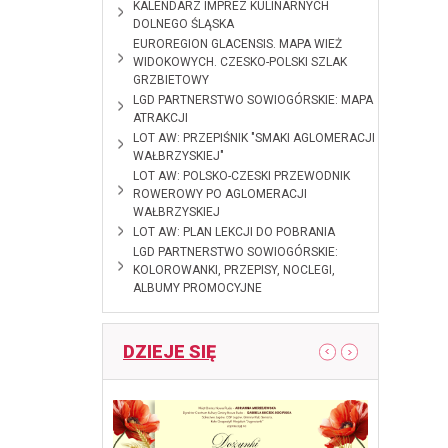
2024-12-12
KALENDARZ IMPREZ KULINARNYCH
DOLNEGO ŚLĄSKA
2024-10-28
EUROREGION GLACENSIS. MAPA WIEŻ
WIDOKOWYCH. CZESKO-POLSKI SZLAK
GRZBIETOWY
2024-09-
LGD PARTNERSTWO SOWIOGÓRSKIE: MAPA
09
ATRAKCJI
2024-01-11
LOT AW: PRZEPIŚNIK "SMAKI AGLOMERACJI
WAŁBRZYSKIEJ"
2023-12-08
LOT AW: POLSKO-CZESKI PRZEWODNIK
ROWEROWY PO AGLOMERACJI
WAŁBRZYSKIEJ
2023-09-11
LOT AW: PLAN LEKCJI DO POBRANIA
2023-03-29
LGD PARTNERSTWO SOWIOGÓRSKIE:
KOLOROWANKI, PRZEPISY, NOCLEGI,
ALBUMY PROMOCYJNE
DZIEJE SIĘ
pokaż poprzedni artykuł
pokaż następny
ndy 28
Otwarcie 
Radków, 2