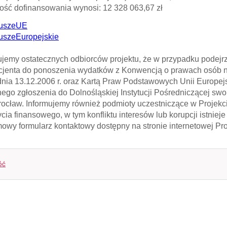
ść dofinansowania wynosi:
12 328 063,67 zł
uszeUE
uszeEuropejskie
ujemy ostatecznych odbiorców projektu, że w przypadku podejrz
cjenta do ponoszenia wydatków z Konwencją o prawach osób
dnia 13.12.2006 r. oraz Kartą Praw Podstawowych Unii Europejsk
ego zgłoszenia do Dolnośląskiej Instytucji Pośredniczącej swo
ocław. Informujemy również podmioty uczestniczące w Projekci
cia finansowego, w tym konfliktu interesów lub korupcji istni
owy formularz kontaktowy dostępny na stronie internetowej P
óć