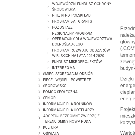
WOJEWÓDZKI FUNDUSZ OCHRONY
ŚRODOWISKA
RFIL, RFRD, POLSKI ŁAD
PROGRAM BAT GRANTS
POZOSTAŁE
Przedm
REGIONALNY PROGRAM
należą
OPERACYJNY DLA WOJEWODZTWA
główny
DOLNOŚLĄSKIEGO
(„COM”
PROGRAM ROZWOJU OBSZARÓW
termom
WIEJSKICH NA LATA 2014-2020
zewnęt
FUNDUSZ MIKROPROJEKTÓW
INTERREG VA
budynk
ŚMIECI-SEGREGACJA-ODBIÓR
Dzięki
PIECE - WĘGIEL - POWIETRZE
energe
ŚRODOWISKO
ciepla
POMOC SPOŁECZNA
SENIOR
energe
INFORMACJE DLA ROLNIKÓW
Projek
INFORMACJE DLA HOTELARZY
mieszk
ADOPTUJ BEZDOMNE ZWIERZĘ Z
TERENU GMINY NOWA RUDA
korzys
KULTURA
Wartoś
OŚWIATA