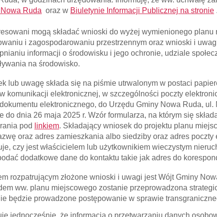
 Nowa Ruda
oraz w
Biuletynie Informacji Publicznej na stronie
resowani mogą składać wnioski do wyżej wymienionego planu m
owaniu i zagospodarowaniu przestrzennym oraz wnioski i uwagi 
pnianiu informacji o środowisku i jego ochronie, udziale społ
ływania na środowisko.
k lub uwagę składa się na piśmie utrwalonym w postaci papier
w komunikacji elektronicznej, w szczególności poczty elektroni
 dokumentu elektronicznego, do Urzędu Gminy Nowa Ruda, ul.
ie do dnia 26 maja 2025 r. Wzór formularza, na którym się skła
rania pod
linkiem
. Składający wniosek do projektu planu miej
azwę oraz adres zamieszkania albo siedziby oraz adres poczty ele
je, czy jest właścicielem lub użytkownikiem wieczystym nieru
odać dodatkowe dane do kontaktu takie jak adres do korespond
m rozpatrującym złożone wnioski i uwagi jest Wójt Gminy No
em ww. planu miejscowego zostanie przeprowadzona strategic
ie będzie prowadzone postępowanie w sprawie transgraniczne
uję jednocześnie, że informacja o przetwarzaniu danych oso