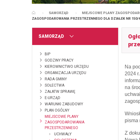
SAMORZĄD
MIEJSCOWE PLANY ZAGOSPODAR
STRONA GŁÓWNA
ZAGOSPODAROWANIA PRZESTRZENNEGO DLA DZIAŁEK NR 150/4 
Ogło
MENU
SAMORZĄD
prze
BIP
GODZINY PRACY
Na pod
KIEROWNICTWO URZĘDU
ORGANIZACJA URZĘDU
2024 r.
RADA GMINY
inform
SOŁECTWA
na śro
ZAŁATW SPRAWĘ
uchwał
E-URZĄD
zagosp
WARUNKI ZABUDOWY
PLAN OGÓLNY
Wniosk
MIEJSCOWE PLANY
pisma 
ZAGOSPODAROWANIA
PRZESTRZENNEGO
Z doku
UCHWAŁY
Nowa R