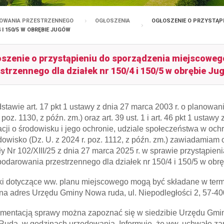
OWANIA PRZESTRZENNEGO
OGŁOSZENIA
OGŁOSZENIE O PRZYSTĄP
I 150/5 W OBRĘBIE JUGÓW
szenie o przystąpieniu do sporządzenia miejscowe
strzennego dla działek nr 150/4 i 150/5 w obrębie Ju
stawie art. 17 pkt 1 ustawy z dnia 27 marca 2003 r. o planowa
 poz. 1130, z późn. zm.) oraz art. 39 ust. 1 i art. 46 pkt 1 ustaw
acji o środowisku i jego ochronie, udziale społeczeństwa w oc
dowisko (Dz. U. z 2024 r. poz. 1112, z późn. zm.) zawiadami
y Nr 102/XIII/25 z dnia 27 marca 2025 r. w sprawie przystąpie
odarowania przestrzennego dla działek nr 150/4 i 150/5 w obr
i dotyczące ww. planu miejscowego mogą być składane w termin
na adres Urzędu Gminy Nowa ruda, ul. Niepodległości 2, 57-
mentacją sprawy można zapoznać się w siedzibie Urzędu Gmin
uda, w godzinach urzędowania. Informuję, że ww. uchwałę z