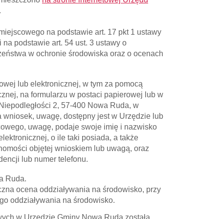
.
iejscowego na podstawie art. 17 pkt 1 ustawy
na podstawie art. 54 ust. 3 ustawy o
eczeństwa w ochronie środowiska oraz o ocenach
owej lub elektronicznej, w tym za pomocą
cznej, na formularzu w postaci papierowej lub w
 Niepodległości 2, 57-400 Nowa Ruda, w
da wniosek, uwagę, dostępny jest w Urzędzie lub
scowego, uwagę, podaje swoje imię i nazwisko
ktronicznej, o ile taki posiada, a także
chomości objętej wnioskiem lub uwagą, oraz
encji lub numer telefonu.
wa Ruda.
zna ocena oddziaływania na środowisko, przy
go oddziaływania na środowisko.
bowych w Urzędzie Gminy Nowa Ruda została