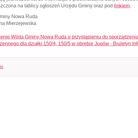
zczona na tablicy ogłoszeń Urzędu Gminy oraz pod
linkiem
.
Gminy Nowa Ruda
na Mierzejewska
enie Wójta Gminy Nowa Ruda o przystąpieniu do sporządzeni
rzennego dla działki 150/4, 150/5 w obrębie Jugów - Biuletyn 
óć