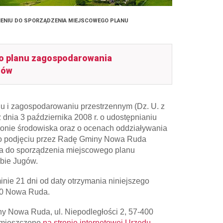
IENIU DO SPORZĄDZENIA MIEJSCOWEGO PLANU
go planu zagospodarowania
gów
niu i zagospodarowaniu przestrzennym (Dz. U. z
y z dnia 3 października 2008 r. o udostępnianiu
hronie środowiska oraz o ocenach oddziaływania
am o podjęciu przez Radę Gminy Nowa Ruda
nia do sporządzenia miejscowego planu
ębie Jugów.
ie 21 dni od daty otrzymania niniejszego
400 Nowa Ruda.
y Nowa Ruda, ul. Niepodległości 2, 57-400
amieszczono
na stronie internetowej Urzędu