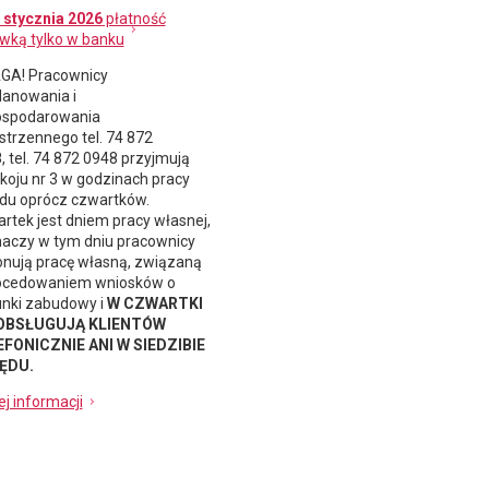
 stycznia 2026
płatność
wką tylko w banku
A! Pracownicy
lanowania i
spodarowania
strzennego
tel. 74 872
, tel. 74 872 0948 przyjmują
koju nr 3 w godzinach pracy
du oprócz czwartków.
rtek jest dniem pracy własnej,
naczy w tym dniu pracownicy
nują pracę własną, związaną
ocedowaniem wniosków o
nki zabudowy i
W CZWARTKI
 OBSŁUGUJĄ KLIENTÓW
FONICZNIE ANI W SIEDZIBIE
ĘDU.
ej informacji