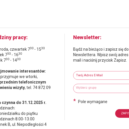
ziny pracy
Newsletter
30
30
środa, czwartek 7
- 15
Bądź na bieżąco i zapisz się do
30
30
ek 7
- 16
Newslettera. Wpisz swój adres
30
30
ek 7
- 14
mail i naciśnij przycisk Zapisz.
Newsletter
jmowanie interesantów:
Twój adres e-mail
 przyjmuje we wtorki,
przednim telefonicznym
Wybierz grupy tematyczne
Wpisz wyszukiwaną fraze
ieniu wizyty
, tel. 74 872 09
*
Pole wymagane
 czynna do 31.12.2025 r.
dzinach:
oniedziałku do piątku
dzinach 8.00-13.00
nek B, ul. Niepodległości 4