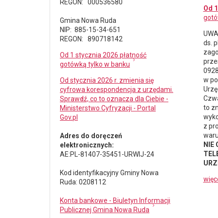
REGON: 000536580
Od 1
gotó
Gmina Nowa Ruda
NIP: 885-15-34-651
UWAG
REGON: 890718142
ds.
p
zago
Od 1 stycznia 2026 płatność
prze
gotówką tylko w banku
0928
w po
Od stycznia 2026 r. zmienia się
Urzę
cyfrowa korespondencja z urzędami.
Czwa
Sprawdź, co to oznacza dla Ciebie -
to z
Ministerstwo Cyfryzacji - Portal
wyko
Gov.pl
z pr
waru
Adres do doręczeń
NIE
elektronicznych:
TELE
AE:PL-81407-35451-URWIJ-24
URZ
Kod identyfikacyjny Gminy Nowa
więc
Ruda: 0208112
Konta bankowe - Biuletyn Informacji
Publicznej Gmina Nowa Ruda