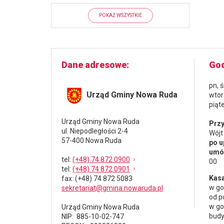
POKAŻ WSZYSTKIE
Dane adresowe
God
pn, 
Urząd Gminy Nowa Ruda
wtor
piąt
Urząd Gminy Nowa Ruda
Przy
ul. Niepodległości 2-4
Wójt
57-400 Nowa Ruda
po u
umów
tel
:
(+48) 74 872 0900
00
tel
:
(+48) 74 872 0901
Kasa
fax
: (+48) 74 872 5083
w go
sekretariat@gmina.nowaruda.pl
od p
w go
Urząd Gminy Nowa Ruda
budy
NIP: 885-10-02-747