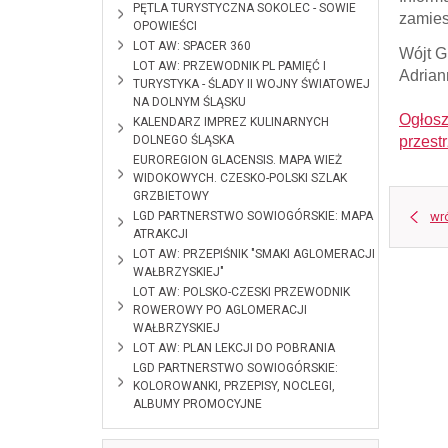
2026-06-10
PĘTLA TURYSTYCZNA SOKOLEC - SOWIE
zamies
OPOWIEŚCI
2026-02-18
LOT AW: SPACER 360
Wójt 
2025-01-28
LOT AW: PRZEWODNIK PL PAMIĘĆ I
Adrian
TURYSTYKA - ŚLADY II WOJNY ŚWIATOWEJ
NA DOLNYM ŚLĄSKU
Ogłosz
2024-12-12
KALENDARZ IMPREZ KULINARNYCH
DOLNEGO ŚLĄSKA
przest
2024-10-28
EUROREGION GLACENSIS. MAPA WIEŻ
WIDOKOWYCH. CZESKO-POLSKI SZLAK
GRZBIETOWY
2024-09-
LGD PARTNERSTWO SOWIOGÓRSKIE: MAPA
wr
09
ATRAKCJI
2024-01-11
LOT AW: PRZEPIŚNIK "SMAKI AGLOMERACJI
WAŁBRZYSKIEJ"
2023-12-08
LOT AW: POLSKO-CZESKI PRZEWODNIK
ROWEROWY PO AGLOMERACJI
WAŁBRZYSKIEJ
2023-09-11
LOT AW: PLAN LEKCJI DO POBRANIA
2023-03-29
LGD PARTNERSTWO SOWIOGÓRSKIE:
KOLOROWANKI, PRZEPISY, NOCLEGI,
ALBUMY PROMOCYJNE