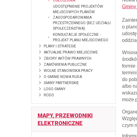
OGŁOSZENIA
Gminy
UDOSTĘPNIENIE PROJEKTÓW
MIEJSCOWYCH PLANÓW
ZAGOSPODAROWANIA
Zainte
PRZESTRZENNEGO (BEZ UDZIAŁU
o plan
SPOŁECZEŃSTWA)
udostę
KONSULTACJE SPOŁECZNE -
oddzia
PROJEKT PLANU MIEJSCOWEGO
PLANY I STRATEGIE
Wniose
AKTUALNE PRAWO MIEJSCOWE
ZBIORY AKTÓW PRAWNYCH
środkó
ZAMÓWIENIA PUBLICZNE
formie
WOLNE STANOWISKA PRACY
termin
O GMINIE NOWA RUDA
do pob
GMINY PARTNERSKIE
albo n
LOGO GMINY
wskazu
RODO
może p
Organe
MAPY, PRZEWODNIKI
Względ
ELEKTRONICZNE
czym n
Inform