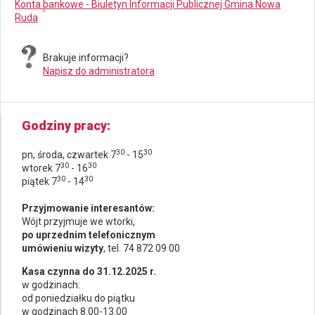
Konta bankowe - Biuletyn Informacji Publicznej Gmina Nowa
Ruda
Brakuje informacji?
Napisz do administratora
Godziny pracy
30
30
pn, środa, czwartek 7
- 15
30
30
wtorek 7
- 16
30
30
piątek 7
- 14
Przyjmowanie interesantów:
Wójt przyjmuje we wtorki,
po uprzednim telefonicznym
umówieniu wizyty
, tel. 74 872 09 00
Kasa czynna do 31.12.2025 r.
w godzinach:
od poniedziałku do piątku
w godzinach 8.00-13.00