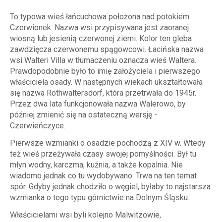
To typowa wieś łańcuchowa położona nad potokiem
Czerwionek. Nazwa wsi przypisywana jest zaoranej
wiosną lub jesienią czerwonej ziemi. Kolor ten gleba
zawdzięcza czerwonemu spągowcowi. Łacińska nazwa
wsi Walteri Villa w tłumaczeniu oznacza wieś Waltera.
Prawdopodobnie było to imię założyciela i pierwszego
właściciela osady. W następnych wiekach ukształtowała
się nazwa Rothwaltersdorf, która przetrwała do 1945r.
Przez dwa lata funkcjonowała nazwa Walerowo, by
później zmienić się na ostateczną wersję -
Czerwieńczyce.
Pierwsze wzmianki o osadzie pochodzą z XIV w. Wtedy
też wieś przeżywała czasy swojej pomyślności. Był tu
młyn wodny, karczma, kuźnia, a także kopalnia. Nie
wiadomo jednak co tu wydobywano. Trwa na ten temat
spór. Gdyby jednak chodziło o węgiel, byłaby to najstarsza
wzmianka o tego typu górnictwie na Dolnym Śląsku.
Właścicielami wsi byli kolejno Malwitzowie,