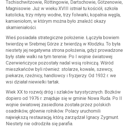
Tschischwitzowie, Röttingowie, Dartschowie, Götzenowie,
Magnisowie. Już w wieku XVIII istniał tu kościół, szkoła
katolicka, trzy młyny wodne, trzy folwarki, kopalnia węgla,
kamieniołom, w którym można było znaleźć okazy
skamieniałości.
Wieś posiadała strategiczne położenie. Łączyła bowiem
twierdzę w Srebrnej Górze z twierdzą w Kłodzku. To była
niestety jej negatywna strona położenia, gdyż prowadzone
były stałe walki na tym terenie. Po I wojnie światowej
Czerwieńczyce pozostały nadal wsią rolniczą. Wśród
mieszkańców byli również: stolarze, kowale, szewcy,
piekarze, rzeźnicy, handlowcy i fryzjerzy. Od 1932 r. we
wsi działał niewielki tartak.
Wiek XX to rozwój dróg i szlaków turystycznych. Bożków
dopiero od 1976 r. znajduje się w gminie Nowa Ruda. Po II
wojnie światowej zasiedlona została przez polskich
osadników, głównie rolników. Polacy uruchomili
największą restaurację, którą zarządzał Ignacy Zygmunt.
Niestety nie odrodziła się parafia.