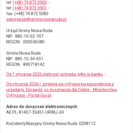
tel
:
(+48) 74 872 0900
tel
:
(+48) 74 872 0901
fax
: (+48) 74 872 5083
sekretariat@gmina.nowaruda.pl
Urząd Gminy Nowa Ruda
NIP: 885-10-02-747
REGON: 000536580
Gmina Nowa Ruda
NIP: 885-15-34-651
REGON: 890718142
Od 1 stycznia 2026 płatność gotówką tylko w banku
Od stycznia 2026 r. zmienia się cyfrowa korespondencja z
urzędami. Sprawdź, co to oznacza dla Ciebie - Ministerstwo
Cyfryzacji - Portal Gov.pl
Adres do doręczeń elektronicznych:
AE:PL-81407-35451-URWIJ-24
Kod identyfikacyjny Gminy Nowa Ruda: 0208112