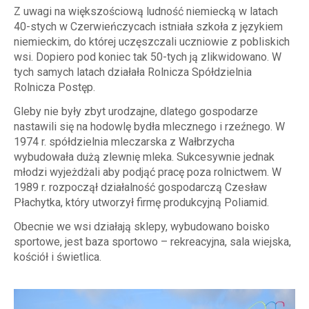
Z uwagi na większościową ludność niemiecką w latach
40-stych w Czerwieńczycach istniała szkoła z językiem
niemieckim, do której uczęszczali uczniowie z pobliskich
wsi. Dopiero pod koniec tak 50-tych ją zlikwidowano. W
tych samych latach działała Rolnicza Spółdzielnia
Rolnicza Postęp.
Gleby nie były zbyt urodzajne, dlatego gospodarze
nastawili się na hodowlę bydła mlecznego i rzeźnego. W
1974 r. spółdzielnia mleczarska z Wałbrzycha
wybudowała dużą zlewnię mleka. Sukcesywnie jednak
młodzi wyjeżdżali aby podjąć pracę poza rolnictwem. W
1989 r. rozpoczął działalność gospodarczą Czesław
Płachytka, który utworzył firmę produkcyjną Poliamid.
Obecnie we wsi działają sklepy, wybudowano boisko
sportowe, jest baza sportowo – rekreacyjna, sala wiejska,
kościół i świetlica.