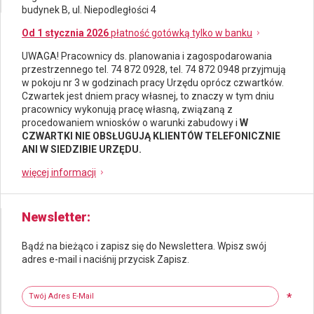
budynek B, ul. Niepodległości 4
Od 1 stycznia 2026
płatność gotówką tylko w banku
UWAGA! Pracownicy ds.
planowania i zagospodarowania
przestrzennego
tel. 74 872 0928, tel. 74 872 0948 przyjmują
w pokoju nr 3 w godzinach pracy Urzędu oprócz czwartków.
Czwartek jest dniem pracy własnej, to znaczy w tym dniu
pracownicy wykonują pracę własną, związaną z
procedowaniem wniosków o warunki zabudowy i
W
CZWARTKI NIE OBSŁUGUJĄ KLIENTÓW TELEFONICZNIE
ANI W SIEDZIBIE URZĘDU.
więcej informacji
Newsletter
Bądź na bieżąco i zapisz się do Newslettera. Wpisz swój
adres e-mail i naciśnij przycisk Zapisz.
Newsletter
Twój adres e-mail
*