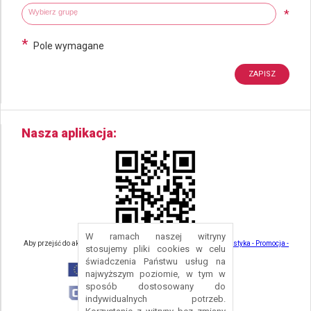
Wybierz grupy tematyczne
Wpisz wyszukiwaną fraze
*
*
Pole wymagane
Nasza aplikacja
W ramach naszej witryny
Aby przejść do aktualności związanych z turystyką - kliknij tu:
Turystyka - Promocja -
stosujemy pliki cookies w celu
Strefa Turysty - Gmina Nowa Ruda
świadczenia Państwu usług na
najwyższym poziomie, w tym w
sposób dostosowany do
indywidualnych potrzeb.