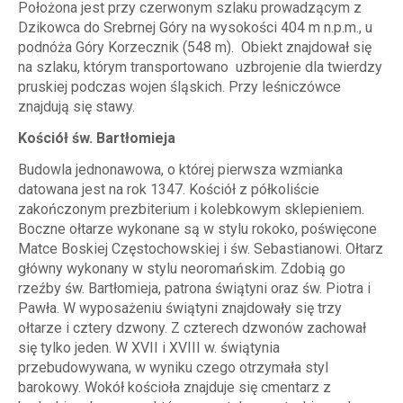
Położona jest przy czerwonym szlaku prowadzącym z
Dzikowca do Srebrnej Góry na wysokości 404 m n.p.m., u
podnóża Góry Korzecznik (548 m). Obiekt znajdował się
na szlaku, którym transportowano uzbrojenie dla twierdzy
pruskiej podczas wojen śląskich. Przy leśniczówce
znajdują się stawy.
Kościół św. Bartłomieja
Budowla jednonawowa, o której pierwsza wzmianka
datowana jest na rok 1347. Kościół z półkoliście
zakończonym prezbiterium i kolebkowym sklepieniem.
Boczne ołtarze wykonane są w stylu rokoko, poświęcone
Matce Boskiej Częstochowskiej i św. Sebastianowi. Ołtarz
główny wykonany w stylu neoromańskim. Zdobią go
rzeźby św. Bartłomieja, patrona świątyni oraz św. Piotra i
Pawła. W wyposażeniu świątyni znajdowały się trzy
ołtarze i cztery dzwony. Z czterech dzwonów zachował
się tylko jeden. W XVII i XVIII w. świątynia
przebudowywana, w wyniku czego otrzymała styl
barokowy. Wokół kościoła znajduje się cmentarz z