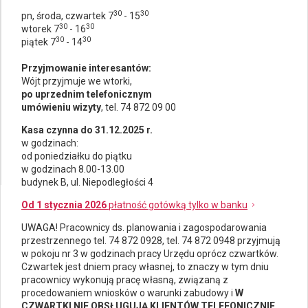
30
30
pn, środa, czwartek 7
- 15
30
30
wtorek 7
- 16
30
30
piątek 7
- 14
Przyjmowanie interesantów:
Wójt przyjmuje we wtorki,
po uprzednim telefonicznym
umówieniu wizyty
, tel. 74 872 09 00
Kasa czynna do 31.12.2025 r.
w godzinach:
od poniedziałku do piątku
w godzinach 8.00-13.00
budynek B, ul. Niepodległości 4
Od 1 stycznia 2026
płatność gotówką tylko w banku
UWAGA! Pracownicy ds.
planowania i zagospodarowania
przestrzennego
tel. 74 872 0928, tel. 74 872 0948 przyjmują
w pokoju nr 3 w godzinach pracy Urzędu oprócz czwartków.
Czwartek jest dniem pracy własnej, to znaczy w tym dniu
pracownicy wykonują pracę własną, związaną z
procedowaniem wniosków o warunki zabudowy i
W
CZWARTKI NIE OBSŁUGUJĄ KLIENTÓW TELEFONICZNIE