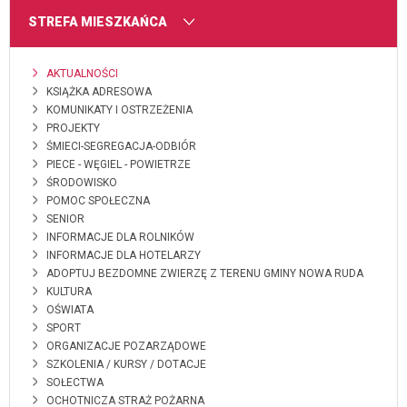
MENU
STREFA MIESZKAŃCA
AKTUALNOŚCI
KSIĄŻKA ADRESOWA
KOMUNIKATY I OSTRZEŻENIA
PROJEKTY
ŚMIECI-SEGREGACJA-ODBIÓR
PIECE - WĘGIEL - POWIETRZE
ŚRODOWISKO
POMOC SPOŁECZNA
SENIOR
INFORMACJE DLA ROLNIKÓW
INFORMACJE DLA HOTELARZY
ADOPTUJ BEZDOMNE ZWIERZĘ Z TERENU GMINY NOWA RUDA
KULTURA
OŚWIATA
SPORT
ORGANIZACJE POZARZĄDOWE
SZKOLENIA / KURSY / DOTACJE
SOŁECTWA
OCHOTNICZA STRAŻ POŻARNA