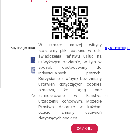
W ramach naszej witryny
Aby przejść do aktualności związanych z turystyką - kliknij tu:
Turystyka - Promocja -
stosujemy pliki cookies w celu
Strefa Turysty - Gmina Nowa Ruda
świadczenia Państwu usług na
najwyższym poziomie, w tym w
sposób dostosowany do
indywidualnych potrzeb.
Korzystanie z witryny bez zmiany
ustawień dotyczących cookies
oznacza, że będą one
zamieszczane w Państwa
Copyright © 2016 Urząd Gminy Nowa Ruda
urządzeniu końcowym. Możecie
Projekt i wykonanie:
Logonet Sp. z o.o.
Państwo dokonać w każdym
czasie zmiany ustawień
dotyczących cookies.
ZAMKNIJ