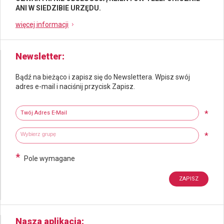
ANI W SIEDZIBIE URZĘDU.
więcej informacji
Newsletter
Bądź na bieżąco i zapisz się do Newslettera. Wpisz swój
adres e-mail i naciśnij przycisk Zapisz.
Newsletter
Twój adres e-mail
*
Wybierz grupy tematyczne
Wpisz wyszukiwaną fraze
*
*
Pole wymagane
Nasza aplikacja