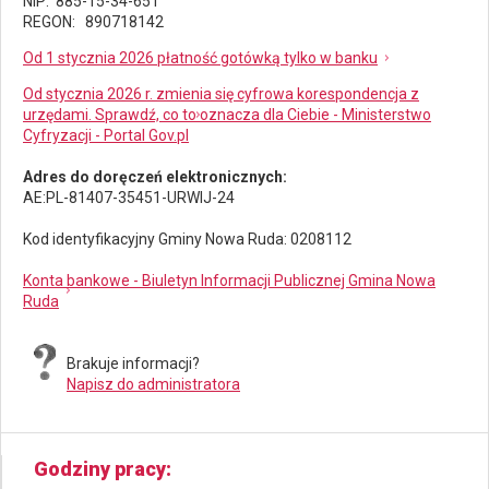
NIP: 885-15-34-651
REGON: 890718142
Od 1 stycznia 2026 płatność gotówką tylko w banku
Od stycznia 2026 r. zmienia się cyfrowa korespondencja z
urzędami. Sprawdź, co to oznacza dla Ciebie - Ministerstwo
Cyfryzacji - Portal Gov.pl
Adres do doręczeń elektronicznych:
AE:PL-81407-35451-URWIJ-24
Kod identyfikacyjny Gminy Nowa Ruda: 0208112
Konta bankowe - Biuletyn Informacji Publicznej Gmina Nowa
Ruda
Brakuje informacji?
Napisz do administratora
Godziny pracy