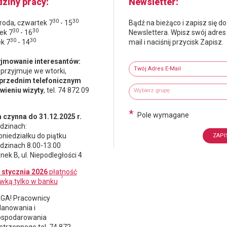
ziny pracy
Newsletter
30
30
środa, czwartek 7
- 15
Bądź na bieżąco i zapisz się do
30
30
ek 7
- 16
Newslettera. Wpisz swój adres
30
30
ek 7
- 14
mail i naciśnij przycisk Zapisz.
Newsletter
jmowanie interesantów:
Twój adres e-mail
 przyjmuje we wtorki,
przednim telefonicznym
Wybierz grupy tematyczne
Wpisz wyszukiwaną fraze
ieniu wizyty
, tel. 74 872 09
*
Pole wymagane
 czynna do 31.12.2025 r.
dzinach:
oniedziałku do piątku
dzinach 8.00-13.00
nek B, ul. Niepodległości 4
 stycznia 2026
płatność
wką tylko w banku
A! Pracownicy
lanowania i
spodarowania