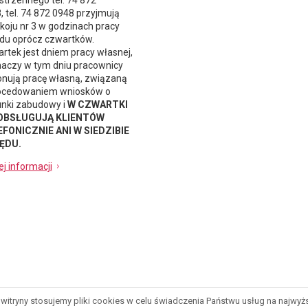
strzennego
tel. 74 872
, tel. 74 872 0948 przyjmują
koju nr 3 w godzinach pracy
du oprócz czwartków.
rtek jest dniem pracy własnej,
naczy w tym dniu pracownicy
nują pracę własną, związaną
ocedowaniem wniosków o
nki zabudowy i
W CZWARTKI
 OBSŁUGUJĄ KLIENTÓW
FONICZNIE ANI W SIEDZIBIE
ĘDU.
ej informacji
witryny stosujemy pliki cookies w celu świadczenia Państwu usług na najwy