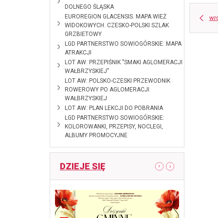
DOLNEGO ŚLĄSKA
2024-10-28
EUROREGION GLACENSIS. MAPA WIEŻ
wr
WIDOKOWYCH. CZESKO-POLSKI SZLAK
GRZBIETOWY
2024-09-
LGD PARTNERSTWO SOWIOGÓRSKIE: MAPA
09
ATRAKCJI
2024-01-11
LOT AW: PRZEPIŚNIK "SMAKI AGLOMERACJI
WAŁBRZYSKIEJ"
2023-12-08
LOT AW: POLSKO-CZESKI PRZEWODNIK
ROWEROWY PO AGLOMERACJI
WAŁBRZYSKIEJ
2023-09-11
LOT AW: PLAN LEKCJI DO POBRANIA
2023-03-29
LGD PARTNERSTWO SOWIOGÓRSKIE:
KOLOROWANKI, PRZEPISY, NOCLEGI,
ALBUMY PROMOCYJNE
DZIEJE SIĘ
pokaż poprzedni artykuł
pokaż następny
ndy 28
Otwarcie 
Radków, 2