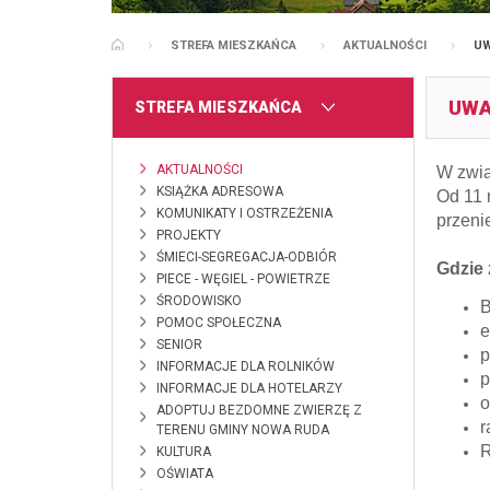
STREFA MIESZKAŃCA
AKTUALNOŚCI
UW
STRONA GŁÓWNA
UWAG
MENU
STREFA MIESZKAŃCA
AKTUALNOŚCI
W zwią
KSIĄŻKA ADRESOWA
Od 11 
KOMUNIKATY I OSTRZEŻENIA
przeni
PROJEKTY
ŚMIECI-SEGREGACJA-ODBIÓR
Gdzie 
PIECE - WĘGIEL - POWIETRZE
ŚRODOWISKO
B
POMOC SPOŁECZNA
e
SENIOR
p
INFORMACJE DLA ROLNIKÓW
p
INFORMACJE DLA HOTELARZY
o
ADOPTUJ BEZDOMNE ZWIERZĘ Z
r
TERENU GMINY NOWA RUDA
R
KULTURA
OŚWIATA