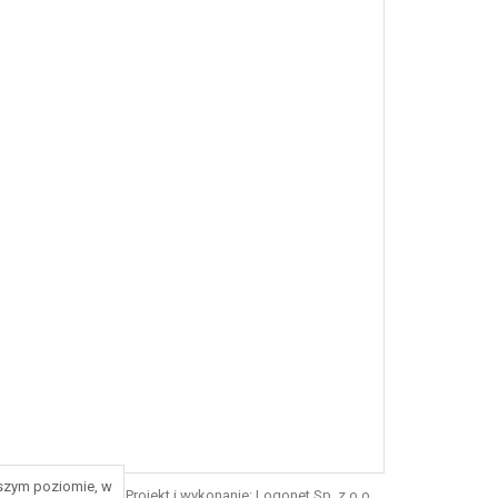
ższym poziomie, w
Projekt i wykonanie:
Logonet Sp. z o.o.