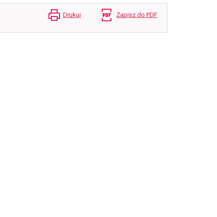
Drukuj
Zapisz do PDF
Festiwal Góry Literatury 
Program dostępny u organizatora: F