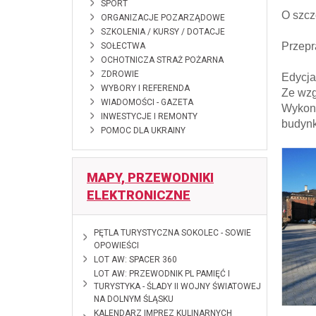
SPORT
O szcz
ORGANIZACJE POZARZĄDOWE
SZKOLENIA / KURSY / DOTACJE
Przepr
SOŁECTWA
OCHOTNICZA STRAŻ POŻARNA
ZDROWIE
Edycja
WYBORY I REFERENDA
Ze wzg
WIADOMOŚCI - GAZETA
Wykona
INWESTYCJE I REMONTY
budynk
POMOC DLA UKRAINY
MAPY, PRZEWODNIKI
ELEKTRONICZNE
2026-06-10
PĘTLA TURYSTYCZNA SOKOLEC - SOWIE
OPOWIEŚCI
2026-02-18
LOT AW: SPACER 360
2025-01-28
LOT AW: PRZEWODNIK PL PAMIĘĆ I
TURYSTYKA - ŚLADY II WOJNY ŚWIATOWEJ
NA DOLNYM ŚLĄSKU
2024-12-12
KALENDARZ IMPREZ KULINARNYCH