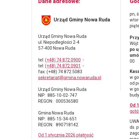
Dane adresowe
God
pn, 
Urząd Gminy Nowa Ruda
wtor
piąt
Urząd Gminy Nowa Ruda
Przy
ul. Niepodległości 2-4
Wójt
57-400 Nowa Ruda
po u
umów
tel
:
(+48) 74 872 0900
00
tel
:
(+48) 74 872 0901
Kasa
fax
: (+48) 74 872 5083
w go
sekretariat@gmina.nowaruda.pl
od p
w go
Urząd Gminy Nowa Ruda
budy
NIP: 885-10-02-747
REGON: 000536580
Od 1
gotó
Gmina Nowa Ruda
NIP: 885-15-34-651
UWAG
REGON: 890718142
ds.
p
zago
Od 1 stycznia 2026 płatność