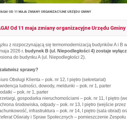
AGA! OD 11 MAJA ZMIANY ORGANIZACYJNE URZĘDU GMINY
A! Od 11 maja zmiany organizacyjne Urzędu Gminy
zku z rozpoczynającą się termomodernizacją budynków A i B
maja 2026 r.
budynek B (ul. Niepodległości 4) zostaje wyłąc
esiona do budynku A (ul. Niepodległości 2).
załatwisz sprawy?
iuro Obsługi Klienta – pok. nr 12, I piętro (sekretariat)
widencja ludności, dowody, meldunki – pok. nr 1, parter
odatki – pok. nr 1, parter
rzetargi, gospodarka nieruchomościami – pok. nr 11, I piętro (we
chrona środowiska, odpady – pok. nr 13, I piętro (wejście przez 
achunkowość, infrastruktura – pok. nr 14, I piętro (sala obrad) or
eferat Oświaty i Spraw Społecznych – pomieszczenie Zespołu 