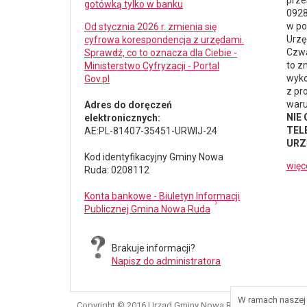
prze
gotówką tylko w banku
0928
w po
Od stycznia 2026 r. zmienia się
Urzę
cyfrowa korespondencja z urzędami.
Czwa
Sprawdź, co to oznacza dla Ciebie -
to z
Ministerstwo Cyfryzacji - Portal
wyko
Gov.pl
z pr
waru
Adres do doręczeń
NIE
elektronicznych:
TELE
AE:PL-81407-35451-URWIJ-24
URZ
Kod identyfikacyjny Gminy Nowa
więc
Ruda: 0208112
Konta bankowe - Biuletyn Informacji
Publicznej Gmina Nowa Ruda
Brakuje informacji?
Napisz do administratora
W ramach naszej 
Copyright © 2016 Urząd Gminy Nowa Ruda