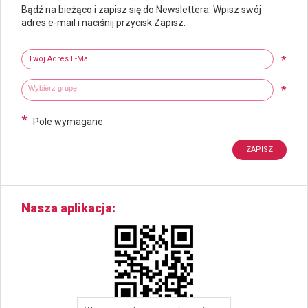
Bądź na bieżąco i zapisz się do Newslettera. Wpisz swój
adres e-mail i naciśnij przycisk Zapisz.
Newsletter
Twój adres e-mail
*
Wybierz grupy tematyczne
Wpisz wyszukiwaną fraze
*
*
Pole wymagane
Nasza aplikacja