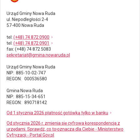
Urząd Gminy Nowa Ruda
ul. Niepodległości 2-4
57-400 Nowa Ruda
tel
:
(+48) 74 872 0900
tel
:
(+48) 74 872 0901
fax
: (+48) 74 872 5083
sekretariat@gmina.nowaruda.pl
Urząd Gminy Nowa Ruda
NIP: 885-10-02-747
REGON: 000536580
Gmina Nowa Ruda
NIP: 885-15-34-651
REGON: 890718142
Od 1 stycznia 2026 płatność gotówką tylko w banku
Od stycznia 2026 r. zmienia się cyfrowa korespondencja z
urzędami. Sprawdź, co to oznacza dla Ciebie - Ministerstwo
Cyfryzacji - Portal Gov.pl