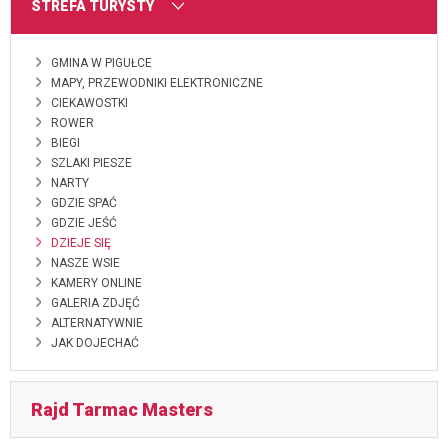
MENU
STREFA TURYSTY
GMINA W PIGUŁCE
MAPY, PRZEWODNIKI ELEKTRONICZNE
CIEKAWOSTKI
ROWER
BIEGI
SZLAKI PIESZE
NARTY
GDZIE SPAĆ
GDZIE JEŚĆ
DZIEJE SIĘ
NASZE WSIE
KAMERY ONLINE
GALERIA ZDJĘĆ
ALTERNATYWNIE
JAK DOJECHAĆ
Rajd Tarmac Masters