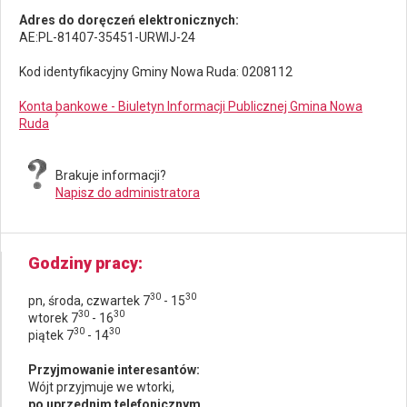
Adres do doręczeń elektronicznych:
AE:PL-81407-35451-URWIJ-24
Kod identyfikacyjny Gminy Nowa Ruda: 0208112
Konta bankowe - Biuletyn Informacji Publicznej Gmina Nowa
Ruda
Brakuje informacji?
Napisz do administratora
Godziny pracy
30
30
pn, środa, czwartek 7
- 15
30
30
wtorek 7
- 16
30
30
piątek 7
- 14
Przyjmowanie interesantów:
Wójt przyjmuje we wtorki,
po uprzednim telefonicznym