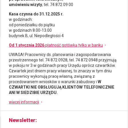
umówieniu wizyty
, tel. 74 872 09 00
Kasa czynna do 31.12.2025 r.
w godzinach:
od poniedziałku do piątku
w godzinach 8.00-13.00
budynek B, ul. Niepodległości 4
Od 1 stycznia 2026
płatność gotówką tylko w banku
UWAGA! Pracownicy ds.
planowania i zagospodarowania
przestrzennego
tel. 74 872 0928, tel. 74 872 0948 przyjmują
w pokoju nr 3 w godzinach pracy Urzędu oprócz czwartków.
Czwartek jest dniem pracy własnej, to znaczy w tym dniu
pracownicy wykonują pracę własną, związaną z
procedowaniem wniosków o warunki zabudowy i
W
CZWARTKI NIE OBSŁUGUJĄ KLIENTÓW TELEFONICZNIE
ANI W SIEDZIBIE URZĘDU.
więcej informacji
Newsletter