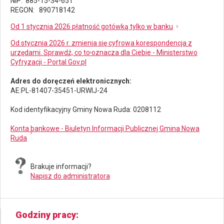
NIP: 885-15-34-651
REGON: 890718142
Od 1 stycznia 2026 płatność gotówką tylko w banku
Od stycznia 2026 r. zmienia się cyfrowa korespondencja z
urzędami. Sprawdź, co to oznacza dla Ciebie - Ministerstwo
Cyfryzacji - Portal Gov.pl
Adres do doręczeń elektronicznych:
AE:PL-81407-35451-URWIJ-24
Kod identyfikacyjny Gminy Nowa Ruda: 0208112
Konta bankowe - Biuletyn Informacji Publicznej Gmina Nowa
Ruda
Brakuje informacji?
Napisz do administratora
Godziny pracy