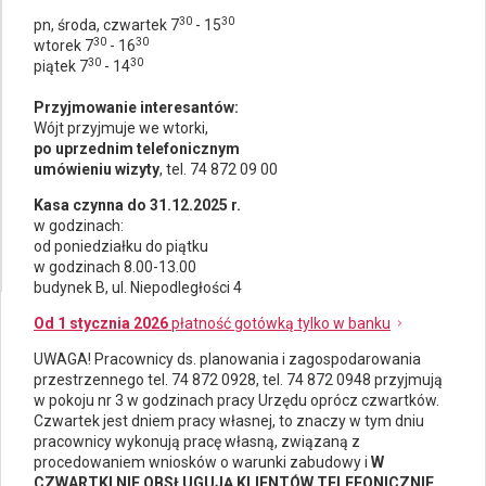
30
30
pn, środa, czwartek 7
- 15
30
30
wtorek 7
- 16
30
30
piątek 7
- 14
Przyjmowanie interesantów:
Wójt przyjmuje we wtorki,
po uprzednim telefonicznym
umówieniu wizyty
, tel. 74 872 09 00
Kasa czynna do 31.12.2025 r.
w godzinach:
od poniedziałku do piątku
w godzinach 8.00-13.00
budynek B, ul. Niepodległości 4
Od 1 stycznia 2026
płatność gotówką tylko w banku
UWAGA! Pracownicy ds.
planowania i zagospodarowania
przestrzennego
tel. 74 872 0928, tel. 74 872 0948 przyjmują
w pokoju nr 3 w godzinach pracy Urzędu oprócz czwartków.
Czwartek jest dniem pracy własnej, to znaczy w tym dniu
pracownicy wykonują pracę własną, związaną z
procedowaniem wniosków o warunki zabudowy i
W
CZWARTKI NIE OBSŁUGUJĄ KLIENTÓW TELEFONICZNIE