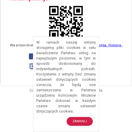
W ramach naszej witryny
Aby przejść do aktualności związanych z turystyką - kliknij tu:
Turystyka - Promocja -
stosujemy pliki cookies w celu
Strefa Turysty - Gmina Nowa Ruda
świadczenia Państwu usług na
najwyższym poziomie, w tym w
sposób dostosowany do
indywidualnych potrzeb.
Korzystanie z witryny bez zmiany
ustawień dotyczących cookies
oznacza, że będą one
zamieszczane w Państwa
Copyright © 2016 Urząd Gminy Nowa Ruda
urządzeniu końcowym. Możecie
Projekt i wykonanie:
Logonet Sp. z o.o.
Państwo dokonać w każdym
czasie zmiany ustawień
dotyczących cookies.
ZAMKNIJ