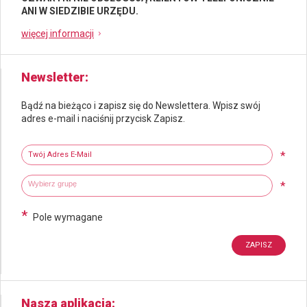
ANI W SIEDZIBIE URZĘDU.
więcej informacji
Newsletter
Bądź na bieżąco i zapisz się do Newslettera. Wpisz swój
adres e-mail i naciśnij przycisk Zapisz.
Newsletter
Twój adres e-mail
*
Wybierz grupy tematyczne
Wpisz wyszukiwaną fraze
*
*
Pole wymagane
Nasza aplikacja