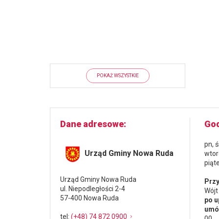
POKAŻ WSZYSTKIE
Dane adresowe
God
pn, 
Urząd Gminy Nowa Ruda
wtor
piąt
Urząd Gminy Nowa Ruda
Przy
ul. Niepodległości 2-4
Wójt
57-400 Nowa Ruda
po u
umów
tel
:
(+48) 74 872 0900
00