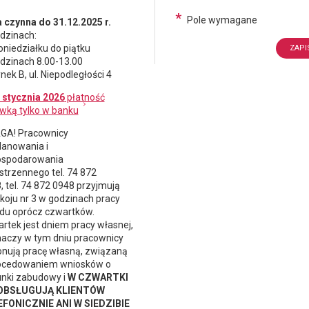
*
Pole wymagane
 czynna do 31.12.2025 r.
dzinach:
oniedziałku do piątku
dzinach 8.00-13.00
nek B, ul. Niepodległości 4
 stycznia 2026
płatność
wką tylko w banku
A! Pracownicy
lanowania i
spodarowania
strzennego
tel. 74 872
, tel. 74 872 0948 przyjmują
koju nr 3 w godzinach pracy
du oprócz czwartków.
rtek jest dniem pracy własnej,
naczy w tym dniu pracownicy
nują pracę własną, związaną
ocedowaniem wniosków o
nki zabudowy i
W CZWARTKI
 OBSŁUGUJĄ KLIENTÓW
FONICZNIE ANI W SIEDZIBIE