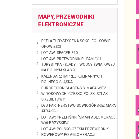
MAPY, PRZEWODNIKI
ELEKTRONICZNE
2026-06-10
PĘTLA TURYSTYCZNA SOKOLEC - SOWIE
OPOWIEŚCI
2026-02-18
LOT AW: SPACER 360
2025-01-28
LOT AW: PRZEWODNIK PL PAMIĘĆ I
TURYSTYKA - ŚLADY II WOJNY ŚWIATOWEJ
NA DOLNYM ŚLĄSKU
2024-12-12
KALENDARZ IMPREZ KULINARNYCH
DOLNEGO ŚLĄSKA
2024-10-28
EUROREGION GLACENSIS. MAPA WIEŻ
WIDOKOWYCH. CZESKO-POLSKI SZLAK
GRZBIETOWY
2024-09-
LGD PARTNERSTWO SOWIOGÓRSKIE: MAPA
09
ATRAKCJI
2024-01-11
LOT AW: PRZEPIŚNIK "SMAKI AGLOMERACJI
WAŁBRZYSKIEJ"
2023-12-08
LOT AW: POLSKO-CZESKI PRZEWODNIK
ROWEROWY PO AGLOMERACJI