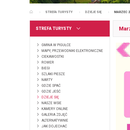
STREFA TURYSTY
DZIEJE SIĘ
MARZEC 2
STRONA GŁÓWNA
Mar
MENU
STREFA TURYSTY
GMINA W PIGUŁCE
MAPY, PRZEWODNIKI ELEKTRONICZNE
CIEKAWOSTKI
ROWER
BIEGI
SZLAKI PIESZE
NARTY
GDZIE SPAĆ
GDZIE JEŚĆ
DZIEJE SIĘ
NASZE WSIE
KAMERY ONLINE
GALERIA ZDJĘĆ
ALTERNATYWNIE
JAK DOJECHAĆ