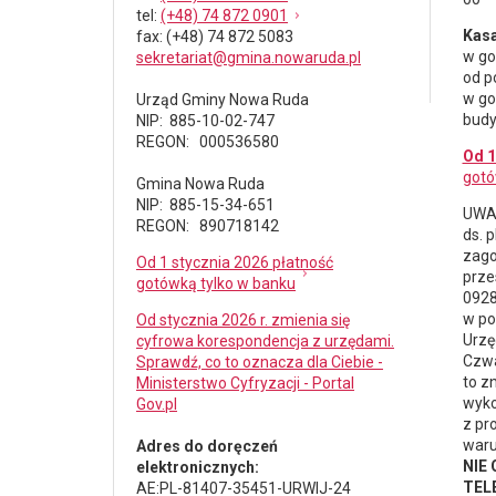
tel
:
(+48) 74 872 0901
Kasa
fax
: (+48) 74 872 5083
w go
sekretariat@gmina.nowaruda.pl
od p
w go
Urząd Gminy Nowa Ruda
budy
NIP: 885-10-02-747
REGON: 000536580
Od 1
gotó
Gmina Nowa Ruda
NIP: 885-15-34-651
UWAG
REGON: 890718142
ds.
p
zago
Od 1 stycznia 2026 płatność
prze
gotówką tylko w banku
0928
w po
Od stycznia 2026 r. zmienia się
Urzę
cyfrowa korespondencja z urzędami.
Czwa
Sprawdź, co to oznacza dla Ciebie -
to z
Ministerstwo Cyfryzacji - Portal
wyko
Gov.pl
z pr
waru
Adres do doręczeń
NIE
elektronicznych:
TELE
AE:PL-81407-35451-URWIJ-24