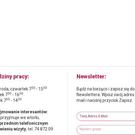
ziny pracy
Newsletter
30
30
środa, czwartek 7
- 15
Bądź na bieżąco i zapisz się do
30
30
ek 7
- 16
Newslettera. Wpisz swój adres
30
30
ek 7
- 14
mail i naciśnij przycisk Zapisz.
Newsletter
jmowanie interesantów:
Twój adres e-mail
 przyjmuje we wtorki,
przednim telefonicznym
Wybierz grupy tematyczne
Wpisz wyszukiwaną fraze
ieniu wizyty
, tel. 74 872 09