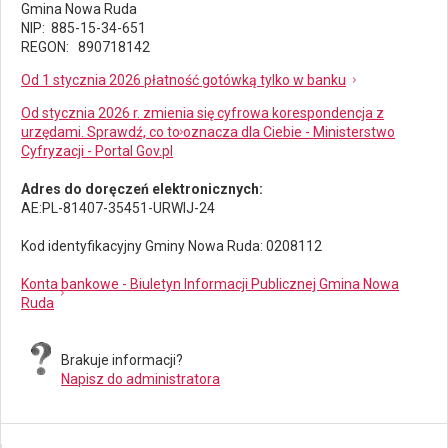
Gmina Nowa Ruda
NIP: 885-15-34-651
REGON: 890718142
Od 1 stycznia 2026 płatność gotówką tylko w banku
Od stycznia 2026 r. zmienia się cyfrowa korespondencja z
urzędami. Sprawdź, co to oznacza dla Ciebie - Ministerstwo
Cyfryzacji - Portal Gov.pl
Adres do doręczeń elektronicznych:
AE:PL-81407-35451-URWIJ-24
Kod identyfikacyjny Gminy Nowa Ruda: 0208112
Konta bankowe - Biuletyn Informacji Publicznej Gmina Nowa
Ruda
Brakuje informacji?
Napisz do administratora