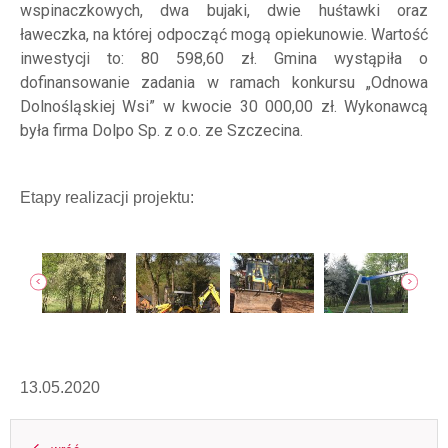
wspinaczkowych, dwa bujaki, dwie huśtawki oraz
ławeczka, na której odpocząć mogą opiekunowie. Wartość
inwestycji to: 80 598,60 zł. Gmina wystąpiła o
dofinansowanie zadania w ramach konkursu „Odnowa
Dolnośląskiej Wsi” w kwocie 30 000,00 zł. Wykonawcą
była firma Dolpo Sp. z o.o. ze Szczecina.
Etapy realizacji projektu:
jęcia
poka
13.05.2020