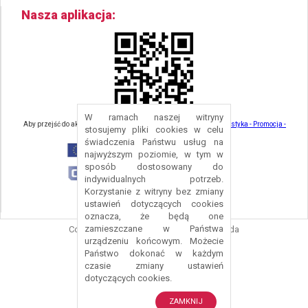
Nasza aplikacja
W ramach naszej witryny
Aby przejść do aktualności związanych z turystyką - kliknij tu:
Turystyka - Promocja -
stosujemy pliki cookies w celu
Strefa Turysty - Gmina Nowa Ruda
świadczenia Państwu usług na
najwyższym poziomie, w tym w
sposób dostosowany do
indywidualnych potrzeb.
Korzystanie z witryny bez zmiany
ustawień dotyczących cookies
oznacza, że będą one
zamieszczane w Państwa
Copyright © 2016 Urząd Gminy Nowa Ruda
urządzeniu końcowym. Możecie
Projekt i wykonanie:
Logonet Sp. z o.o.
Państwo dokonać w każdym
czasie zmiany ustawień
dotyczących cookies.
ZAMKNIJ