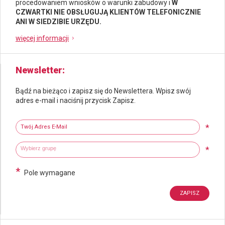
procedowaniem wniosków o warunki zabudowy i
W
CZWARTKI NIE OBSŁUGUJĄ KLIENTÓW TELEFONICZNIE
ANI W SIEDZIBIE URZĘDU.
więcej informacji
Newsletter
Bądź na bieżąco i zapisz się do Newslettera. Wpisz swój
adres e-mail i naciśnij przycisk Zapisz.
Newsletter
Twój adres e-mail
*
Wybierz grupy tematyczne
Wpisz wyszukiwaną fraze
*
*
Pole wymagane