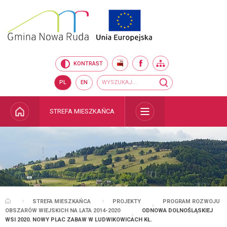
Przejdź do mapy serwisu
Przejdź do wyszukiwarki
Przejdź do głównego
Przejdź do treści
menu
BIP
FACEBOOK
MAPA SERWISU
KONTRAST
Wyszukiwarka
wyszukaj...
PL
EN
STRONA GŁÓWNA
STREFA MIESZKAŃCA
ROZWIŃ
STREFA MIESZKAŃCA
PROJEKTY
PROGRAM ROZWOJU
STRONA GŁÓWNA
OBSZARÓW WIEJSKICH NA LATA 2014-2020
ODNOWA DOLNOŚLĄSKIEJ
WSI 2020. NOWY PLAC ZABAW W LUDWIKOWICACH KŁ.