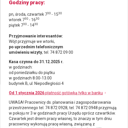
Godziny pracy
30
30
pn, środa, czwartek 7
- 15
30
30
wtorek 7
- 16
30
30
piątek 7
- 14
Przyjmowanie interesantów:
Wójt przyjmuje we wtorki,
po uprzednim telefonicznym
umówieniu wizyty
, tel. 74 872 09 00
Kasa czynna do 31.12.2025 r.
w godzinach:
od poniedziałku do piątku
w godzinach 8.00-13.00
budynek B, ul. Niepodległości 4
Od 1 stycznia 2026
płatność gotówką tylko w banku
UWAGA! Pracownicy ds.
planowania i zagospodarowania
przestrzennego
tel. 74 872 0928, tel. 74 872 0948 przyjmują
w pokoju nr 3 w godzinach pracy Urzędu oprócz czwartków.
Czwartek jest dniem pracy własnej, to znaczy w tym dniu
pracownicy wykonują pracę własną, związaną z